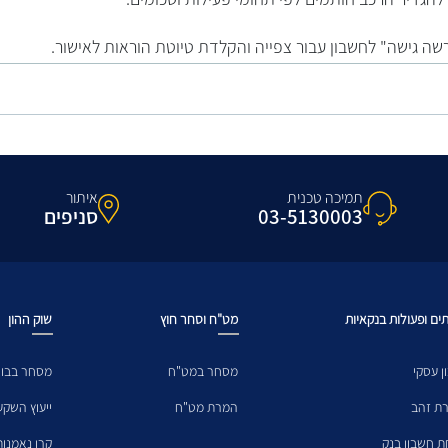
רשה גישה" לחשבון עבור צפייה והקלדת טיוטת הוראות לאישור.
תמיכה טכנית
איתור
03-5130003
סניפים
ים ופעולות בנקאיות
מט"ח וסחר חוץ
שוק ההון
ן עסקי
מסחר במט"ח
מסחר בבו
ת זהב
המרת מט"ח
ייעוץ השקע
ת חשבון בנק
קרן נאמנות