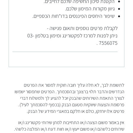
הקטנת סיכון החשיפה שלכם לחייבים.
גיוון מקורות המימון שלכם.
שיפור היחסים הפיננסים בדו"חות הכספיים.
לקבלת פרטים נוספים ותאום פגישה -
ניתן לפנות למרכז לפקטורינג ומימון בטלפון 03-
7556075 .
לתשומת לבך, לא חלה עליך חובה חוקית למסור את הפרטים
הנדרשים והדבר תלוי ברצונך ובהסכמתך. ​הפרטים שתמסור ישמשו
לצורך התאמת השירותים שהבנק יוכל להציע לך ולמשלוח דברי
פרסומת והצעות שיווקיות מטעם הבנק (בכפוף להסכמתך לעיל).
פרטים אלו יוחזקו, כולם או חלקם במאגרי המידע של הבנק.
אין באמור משום הצעה ו/או התחייבות למתן שירותי פקטורינג ו/או
שירותים כלשהם ו/או משום ייעוץ ו/או חוות דעת ו/או המלצה כלשהי.