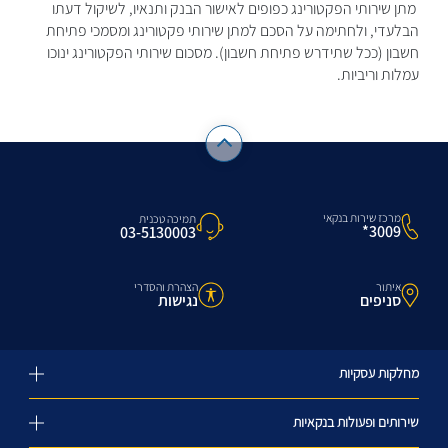
מתן שירותי הפקטורינג כפופים לאישור הבנק ותנאיו, לשיקול דעתו
הבלעדי, ולחתימה על הסכם למתן שירותי פקטורינג ומסמכי פתיחת
חשבון (ככל שתידרש פתיחת חשבון). מסכום שירותי הפקטורינג ינוכו
עמלות וריביות.
מרכז שירות בנקאי
תמיכה טכנית
3009*
03-5130003
איתור
הצהרת והסדרי
סניפים
נגישות
מחלקות עסקיות
שירותים ופעולות בנקאיות