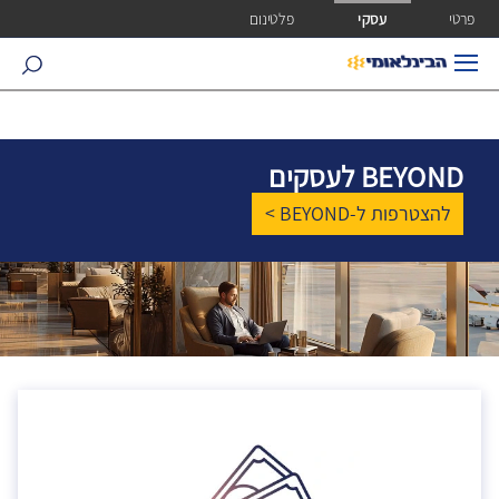
ישה ישירה לכפתור כניסה לחשבונך
פרטי
עסקי
פלטינום
search
BEYOND לעסקים
להצטרפות ל-BEYOND >