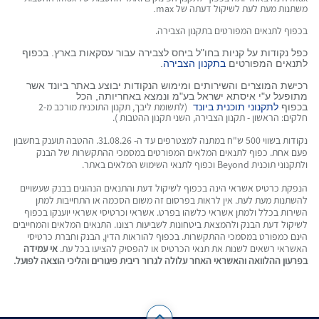
משתנות מעת לעת לשיקול דעתה של
max
.
בכפוף לתנאים המפורטים בתקנון הצבירה.
כפל נקודות על קניות בחו"ל ביחס לצבירה עבור עסקאות בארץ. בכפוף
לתנאים המפורטים
בתקנון הצבירה
.
רכישת המוצרים והשירותים ומימוש הנקודות יבוצע באתר ביונד אשר
מתופעל ע"י איסתא ישראל בע"מ ונמצא באחריותה, הכל
בכפוף
לתקנוני תוכנית ביונד
(לתשומת ליבך, תקנון התוכנית מורכב מ-2
חלקים: הראשון - תקנון הצבירה, השני תקנון ההטבות ).
נקודות בשווי 500 ש"ח במתנה למצטרפים עד ה- 31.08.26. ההטבה תוענק בחשבון
פעם אחת. כפוף לתנאים המלאים המפורטים במסמכי ההתקשרות של הבנק
ולתקנוני תוכנית Beyond וכפוף לתנאי השימוש המלאים באתר.
הנפקת כרטיס אשראי הינה בכפוף לשיקול דעת והתנאים הנהוגים בבנק שעשויים
להשתנות מעת לעת. אין לראות בפרסום זה משום הסכמה או התחייבות למתן
השירות בכלל ולמתן אשראי כלשהו בפרט. אשראי וכרטיסי אשראי יוענקו בכפוף
לשיקול דעת הבנק ולהמצאת ביטחונות לשביעות רצונו. התנאים המלאים והמחייבים
הינם כמפורט במסמכי ההתקשרות. בכפוף להוראות הדין, הבנק וחברת כרטיסי
האשראי רשאים לשנות את תנאי הכרטיס או להפסיק להציעו בכל עת.
אי עמידה
בפרעון ההלוואה והאשראי האחר עלולה לגרור ריבית פיגורים והליכי הוצאה לפועל.