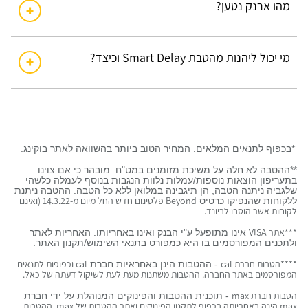
מהו ארנק נטען?
מי יכול ליהנות מהטבת Smart Delay וכיצד?
*בכפוף לתנאים המלאים. המחיר הטוב ביותר בהשוואה לאתר בוקינג.
**ההטבה לא חלה על משיכת מזומנים במט"ח. מובהר כי אם צוינו
בתעריפון הוצאות נוספות/עמלות נלוות הנגבות בנוסף לעמלה כלשהי
שלגביה ניתנה הטבה, הן תיגבינה במלואן ללא כל הטבה. ההטבה ניתנת
ללקוחות שהנפיקו כרטיס
Beyond
פלטינום חדש החל מיום מ-14.3.22 (ואינם
לקוחות אשר הוסבו לביונד.
***אתר VISA
אינו מתופעל ע"י הבנק ואינו באחריותו. האחריות לאתר
ולתכנים המפורסמים בו היא כמפורט בתנאי השימוש/תקנון האתר.
****הטבות חברת cal
- ההטבות הינן באחראיות חברת
cal
וכפופות לתנאים
המפורסמים באתר החברה. ההטבות משתנות מעת לעת לשיקול דעתה של כאל.
הטבות חברת max
- תוכנית ההטבות והפינוקים המנוהלת על ידי חברת
max
הינה באחריותה בכפוף לתקנון הפינוקים ואתר ההטבות של
max
. ההטבות