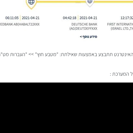
אינטרנט תתבצע באמצעות שאילתת: "מטבע חוץ" >> "העברות מט"ח
ל המערכת :