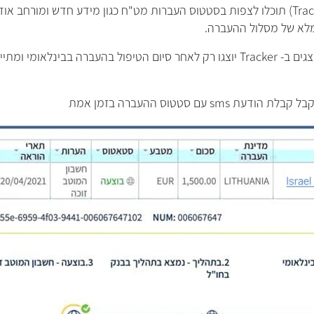
באמצעות המערכת (Tracker) תוכלו לצפות בסטטוס העברות מט"ח כגון מידע חדש ומור
מלא של מסלול ההעברה.
הסטטוסים וההערות המוצגים ב- Tracker יוצגו רק לאחר סיום הטיפול בהעברה בבינל
sm עם סטטוס ההעברה בזמן אמת