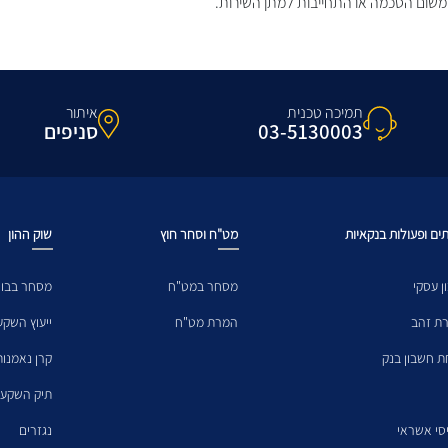
משום הסכמה או התחייבות למתן השירות.
תמיכה טכנית
איתור
03-5130003
סניפים
ים ופעולות בנקאיות
מט"ח וסחר חוץ
שוק ההון
ן עסקי
מסחר במט"ח
מסחר בבו
ת זהב
המרת מט"ח
ייעוץ השקע
ת חשבון בנק
קרן נאמנות
תיק השקעו
סי אשראי
נגזרים