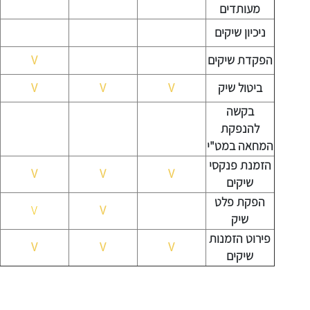
מעותדים
ניכיון שיקים
הפקדת שיקים
V
ביטול שיק
V
V
V
בקשה
להנפקת
המחאה במט"י
הזמנת פנקסי
V
V
V
שיקים
הפקת פלט
V
V
שיק
פירוט הזמנות
V
V
V
שיקים