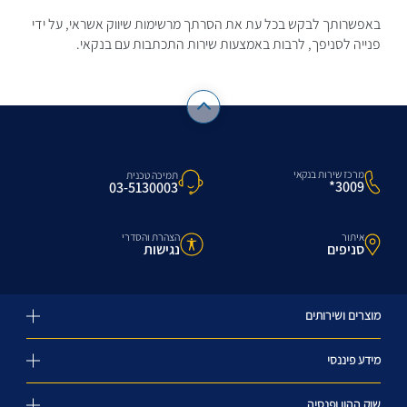
באפשרותך לבקש בכל עת את הסרתך מרשימות שיווק אשראי, על ידי
פנייה לסניפך, לרבות באמצעות שירות התכתבות עם בנקאי.
מרכז שירות בנקאי
תמיכה טכנית
3009*
03-5130003
איתור
הצהרת והסדרי
סניפים
נגישות
מוצרים ושירותים
מידע פיננסי
שוק ההון ופנסיה