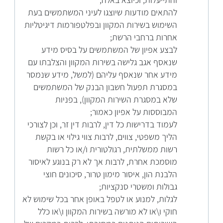
והתייעלות, וכיוצא באלה;
להתאים מודעות שיוצגו לעיני המשתמשים בעת
השימוש בשירות המקוון ובפלטפורמות דיגיטליות
אחרות ברחבי הרשת;
לבצע אפיון של המשתמשים על בסיס מידע
שנאסף אגב גלישה בשירות המקוון והצלבתו עם
מידע אחר שנאסף עליהם (למשל, מידע שנמסר
במסגרת תפעול חשבון הבנק של המשתמשים
שלא במסגרת השירות המקוון), בפניות
המבוססות על אפיון כאמור;
לעמוד בדרישות כל דין, לרבות דין זר, וכן לצורכי
הליך משפטי, צווים, לרבות צווי גילוי או בקשת
רשות ממשלתית, רגולטורית ו/או כל רשות
מוסמכת אחרת, לרבות אך לא רק בנוגע לאיסור
הלבנת הון, איסור מימון טרור, סיכונים חוצי
גבולות ומשטרי סנקציות;
לגלות, למנוע או לטפל באופן אחר בכל שימוש לא
חוקי ו\או לא מורשה בשירות המקוון ו\או כלל