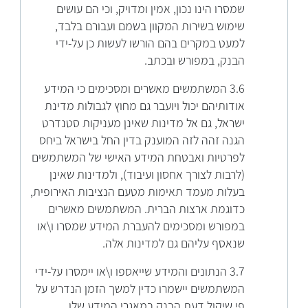
שמסרו הינו נכון, אמין ומדויק, וכי הם עושים
שימוש בשירות המקוון בשמם ועבורם בלבד,
למעט במקרים בהם הורשו לעשות כן על-ידי
הבנק, במפורש ובכתב.
3.6 המשתמשים מאשרים ומסכימים כי המידע
אודותיהם יכול ויועבר גם מחוץ לגבולות מדינת
ישראל, גם אל מדינות שאינן מעניקות סטנדרט
הגנה זהה לזה המוענק בדין החל בישראל ביחס
לפרטיות ואבטחת המידע האישי של המשתמשים
(לרבות לצורך אחסון ועיבוד), ולמדינות שאינן
בעלות מעמד תאימות מטעם הנציבות האירופית,
כדוגמת ארצות הברית. המשתמשים מאשרים
במפורש ומסכימים להעברת המידע שמסרו ו\או
שנאסף עליהם גם למדינות אלה.
3.7 הנתונים והמידע שייאספו ו\או יימסרו על-ידי
המשתמשים יישמרו כדין למשך הזמן הנדרש על
פי שיקול דעת הבנק במאגרי המידע שלו