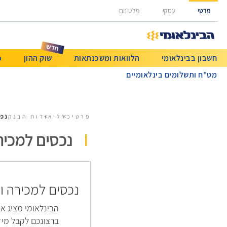
גישה ישירה לכפתור כניסה לחשבונך
פרטי
עסקי
פלטינום
חשבון בבינלאומי
הלוואות ומשכנתאות
שוק ההון
כ
מט"ח ותשלומים בינלאומיים
נכס
פרטי
כללי
אודות הבנק
נכסים למכיר
נכסים למכירה 
הבינלאומי מציג א
ברצונכם לקבל מיד