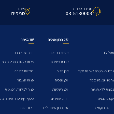
תמיכה טכנית
איתור
03-5130003
סניפים
שוק ההון ופנסיה
עוד באתר
מסלולים
מסחר בבורסה
חבר מביא חבר
קרנות נאמנות
מקום ראשון בשביעות רצון 
גבלויות- הטבה בעמלת פקיד
קרן גידור
בנקאות בטוחה
עה או שבעליו נפטרו
יועץ פנסיה
פניות הציבור
בונות ללא תנועה
יועץ השקעות
פניה לביקורת הפנימית
יקטים לבניה
חוזים עתידיים
פסקי דין/הסדרי פשרה בייצו
 זהות בנקאית
שוק ההון למתחילים
הקוד האתי