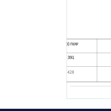
(מ"ר)
שטח
391
428