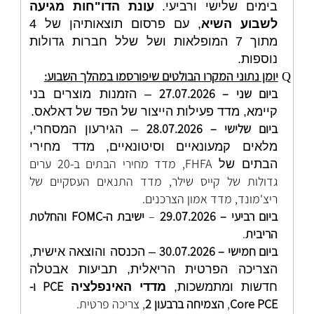
בימים שלישי ורביעי.
עונת הדו"חות מגיעה
לשבוע השיא
, עם פרסום תוצאותיהן של 4
מתוך 7 המופלאות ושל שלל חברות גדולות
נוספות.
יומן נתוני המקרו הבולטים שיפורסמו במהלך השבוע:
Q
ביום שני – 27.07.2026
– הזמנות מוצרים בני
קיימא, מדד פעילות הייצור של הפד של דאלאס.
ביום שלישי – 28.07.2026
– הגירעון המסחרי,
מלאים קמעונאיים וסיטונאיים, מדד מחירי
FHFA, מדד מחירי הבתים ב-20 ערים
הבתים של
גדולות של קייס שילר, מדד התנאים העסקיים של
ריצ'מונד, מדד אמון הצרכנים.
ביום רביעי – 29.07.2026
–
ישיבת ה-
FOMC
והחלטת
הריבית
.
ביום חמישי – 30.07.2026
– הכנסה והוצאה אישית,
הצריכה הפרטית הריאלית, תביעות אבטלה
PCE
ו-
חדשות ומתמשכות,
מדדי האינפלציה
Core PCE
,
הצמיחה ברבעון 2
, צריכה פרטית.