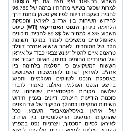
השבוע בכ-10% ואף חצה את רף ה-100$
למרות שסגר בשישי מתחתיו ברמה של 96.78$
לחבית בעקבות דיווח לפיו פקיסטאן בוחנת דרך
לחידוש השיחות בין ארה"ב לאיראן והפסקת
)
WTI
הלחימה ביניהן.
הנפט האמריקאי (
טיפס
השבוע 8.3% למחיר של 89.3$ לחבית.
סיכונים
גיאופוליטיים ממשיכים לעמוד במוקד תשומת
הלב של הסוחרים, לאחר שנשיא ארה"ב דונלד
טראמפ איים להטיל "עונש צבאי כבד" על איראן
ועל המורדים החותים בתימן. האיום הגביר את
חששות המשקיעים כי הסלמה בלחימה בין
ארה"ב לאיראן תגרום להתמשכות השיבושים
באספקת הנפט לשווקים העולמיים ותפגע
בהיצע הנפט העולמי. ואולם, כאמור לדברי
שלושה מקורות פקיסטאניים ששוחחו עם
סוכנות הידיעות רויטרס, דיונים בעניין חידוש
השיחות התקיימו במהלך הביקור של שר הפנים
של איראן באיסלאמאבאד השבוע. ככל
שהתקדמו המגעים הדיפלומטיים בין ארה"ב
לאיראן לסיום הסכסוך, ויצרניות נפט במפרץ
הפרסי הצליחו למצוא דרכים חלופיות לייצוא