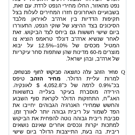
נפט מהאזור, החלו מחירי הנפט לרדת. עם זאת,
בשבועיים האחרונים חזרו המחירים לעלות בצל
.
תקיפות הדדיות בין ארה"ב לאיראן
מלבד
הסיכונים בצד ההיצע של שוקי הנפט, התעוררו
ביום שישי חששות גם ביחס לצד הביקוש. זאת
לאחר שנשיא ארה"ב דונלד טראמפ הוציא צו
המטיל מכסים של 10%–12.5% על יבוא
מוצרים מ-60 מדינות שהן שותפות סחר עיקריות
של ארה"ב, ובהן ישראל.
מחיר הזהב עלה כתוצאה מביקוש לחוף מבטחים
,
Q
למרות עליית הדולר.
מחיר הזהב
טיפס
בכ־0.9% לרמה של כ־4,052.8 $ לאונקיה.
הירידה מוסברת בעיקר בעלייה בתשואות
האג״ח, התחזקות הדולר לקראת סוף השבוע
והחשש שמחירי האנרגיה הגבוהים יחייבו את
הפד לשמור על ריבית גבוהה יותר לאורך זמן.
סביבת ריבית גבוהה נוטה להפחית את הביקוש
למתכות יקרות ונכסים אחרים שאינם נושאים
ריבית. בה בעת, התייצבות הדולר ביום שישי