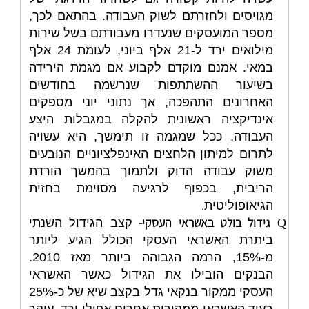
מגויסים ולחזרתם לשוק העבודה. בהתאם לכך,
מספר המועסקים שנעדרו מעבודתם בשל שירות
מילואים ירד ל-21 אלף ביוני, לעומת 24 אלף
במאי. אמנם מוקדם לקבוע אם מגמת הירידה
בשיעור ההשתתפות שנרשמה בחודשים
האחרונים התהפכה, אך נתוני יוני מספקים
אינדיקציה ראשונית להקלה במגבלות היצע
העבודה. ככל שמגמה זו תימשך, היא עשויה
לתרום למיתון הלחצים האינפלציוניים הנובעים
משוק עבודה הדוק ולתמוך בהמשך הורדת
הריבית, בכפוף לרגיעה מסוימת בחזית
.
הגיאופוליטית
גידול בולט באשראי העסקי-
Q
קצב הגידול השנתי
ביתרת האשראי העסקי הכולל הגיע ליותר
מ-15%, הרמה הגבוהה ביותר מאז 2010.
הבנקים הובילו את הגידול כאשר האשראי
העסקי ממקור בנקאי גדל בקצב שיא של כ-25%