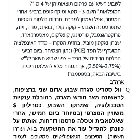
לשבוע השיא עם פרסום תוצאותיהן של 4 מ-"7
המופלאות" השבוע – מטא ומיקרוסופט ברביעי אחרי
המסחר, אפל ואמזון למחרת. חברות בולטות נוספות
שתפרסמנה השבוע – קוקה קולה, בואינג, פורד, ויזה,
פרוקטר&גמבל, פורטינט, קוואלקום, מאסטרקארד,
שברון ואקסון מוביל. בחזית המקרו – מדד האינפלציה
המועדף על הפד (
PCE
) ונתון הצמיחה. ביום רביעי –
החלטת הריבית של הפד – צפוי שהיא תשאר לל"ש
(3.75%-3.50%), אך תמחור מלא להעלאת ריבית
בישיבה הבאה, בספטמבר!
ארה"ב
Q
וול סטריט סגרה שבוע אדום שני ברציפות,
לראשונה מאז חודש מארס, בהובלת ענקיות
הטכנולוגיה, שמחקו השבוע כטריליון $
משוויין המצרפי (במיוחד ביום חמישי, אחרי
שאלפאבית וטסלה פרסמו דו"חות, אותתו על
AI
ועוררו
כוונתן להגדיל עוד את ההשקעות ב-
חששות). הסיכונים הגיאופוליטיים ממשיכים לעמוד