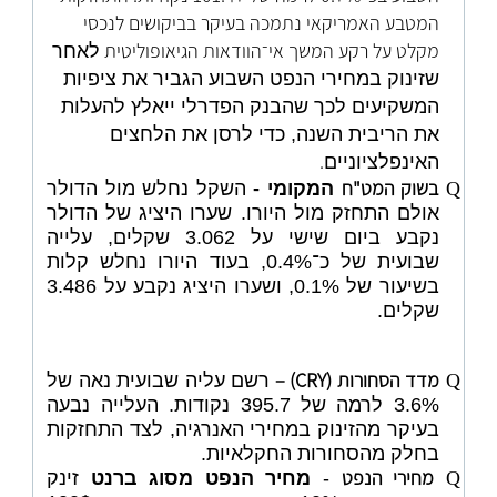
המטבע האמריקאי נתמכה בעיקר בביקושים לנכסי
מקלט על רקע המשך אי־הוודאות הגיאופוליטית
לאחר
שזינוק במחירי הנפט השבוע הגביר את ציפיות
המשקיעים לכך שהבנק הפדרלי ייאלץ להעלות
את הריבית השנה, כדי לרסן את הלחצים
.
האינפלציוניים
בשוק המט"ח
Q
המקומי -
השקל נחלש מול הדולר
אולם התחזק מול היורו. שערו היציג של הדולר
נקבע ביום שישי על 3.062 שקלים, עלייה
שבועית של כ־0.4%, בעוד היורו נחלש קלות
בשיעור של 0.1%, ושערו היציג נקבע על 3.486
שקלים.
מדד הסחורות (
CRY
) –
Q
רשם עליה שבועית נאה של
3.6% לרמה של 395.7 נקודות. העלייה נבעה
בעיקר מהזינוק במחירי האנרגיה, לצד התחזקות
בחלק מהסחורות החקלאיות.
מחירי הנפט
Q
-
מחיר הנפט מסוג ברנט
זינק