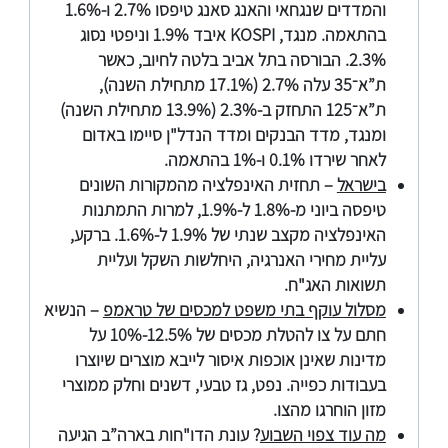
והמדדים שנגחאי והאנג סאנג טיפסו 2.7% ו-1.6%
בהתאמה. מנגד,
KOSPI
איבד 1.9% וניפטי נסוג
2.3%. הבורסה בתל אביב בלטה לחיוב, כאשר
ת”א־35 עלה 2.7% (17.1% מתחילת השנה),
ת”א־125 התחזק ב-2.3% (13.9% מתחילת השנה)
ומנגד, מדד הבנקים ומדד הנדל"ן סיימו באדום
לאחר שירדו 0.1% ו-1% בהתאמה.
בישראל
– תחזית האינפלציה מהמקורות השונים
טיפסה ביוני מ-1.8% ל-1.9%, למרות התמתנות
האינפלציה מקצב שנתי של 1.9% ל-1.6%. ברקע,
עליית מחירי האנרגיה, היחלשות השקל ועליית
תשואות האג"ח.
מסלול עוקף בתי משפט למכסים של טראמפ
– הנשיא
חתם על צו להטלת מכסים של 12.5%-10% על
מדינות שאינן אוכפות איסור לייבא מוצרים שיוצרו
בעבודות כפייה. נפט, גז טבעי, דשנים וחלק ממוצרי
מזון הוחרגו מהצו.
מה עוד צפוי השבוע
? עונת הדו"חות בארה”ב הגיעה