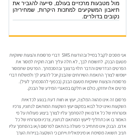
מול מטבעות מרכזיים בעולם, סייעה להגביר את
תיאבון המשקיעים למתכות היקרות, שמחיריהן
נקובים בדולרים.
אני מסכים לקבל במייל ובהודעות SMS דברי פרסומת והצעות שיווקיות
מטעם הבנק. לתשומת לבך, לא חלה עליך חובה חוקית למסור את
הפרטים הנדרשים והדבר תלוי ברצונך ובהסכמתך. ​הפרטים שתמסור
ישמשו לצורך התאמת השירותים שהבנק יוכל להציע לך ולמשלוח דברי
פרסומת והצעות שיווקיות מטעם הבנק (בכפוף להסכמתך לעיל).
פרטים אלו יוחזקו, כולם או חלקם במאגרי המידע של הבנק.
פרסום זה אינו מהווה המלצה, יעוץ או חוות דעת בנוגע לכדאיות
השקעות ואינו יכול לבוא במקום יעוץ השקעות המותאם לנתוניו, צרכיו
ומטרותיו של כל אדם ואין להסתמך עליו לצורך ביצוע פעולות על פי
האמור בו או כתחליף לייעוץ המותאם לנתוניו, צרכיו ומטרותיו של כל
אדם. הבנק אינו מתחייב כי פעולה בהתאם לפרסום ו/או בהסתמך עליו
תניב תשואה מסוימת או מינימאלית וייתכן כי השקעה בניירות הערך