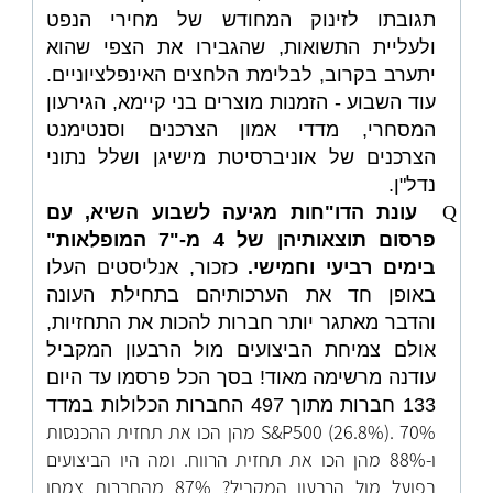
תגובתו לזינוק המחודש של מחירי הנפט
ולעליית התשואות, שהגבירו את הצפי שהוא
יתערב בקרוב, לבלימת הלחצים האינפלציוניים.
עוד השבוע - הזמנות מוצרים בני קיימא, הגירעון
המסחרי, מדדי אמון הצרכנים וסנטימנט
הצרכנים של אוניברסיטת מישיגן ושלל נתוני
נדל"ן.
Q
עונת הדו"חות מגיעה לשבוע השיא, עם
פרסום תוצאותיהן של 4 מ-"7 המופלאות"
בימים רביעי וחמישי.
כזכור, אנליסטים העלו
באופן חד את הערכותיהם בתחילת העונה
והדבר מאתגר יותר חברות להכות את התחזיות,
אולם צמיחת הביצועים מול הרבעון המקביל
עודנה מרשימה מאוד! בסך הכל פרסמו עד היום
133 חברות מתוך 497 החברות הכלולות במדד
S&P500 (26.8%). 70% מהן הכו את תחזית ההכנסות
ו-88% מהן הכו את תחזית הרווח. ומה היו הביצועים
בפועל מול הרבעון המקביל? 87% מהחברות צמחו