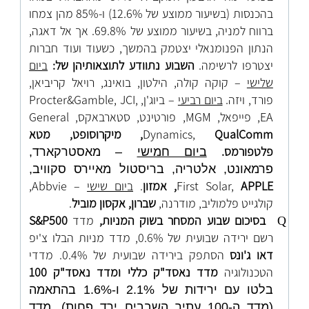
בהכנסות (בשיעור ממוצע של 12.6%) ו-85% מהן צמחו
ברווח למניה, בשיעור ממוצע של 69.8%. אך אל דאגה,
הנתון הפנומנאלי יצטמק בהמשך, כשעוד ועוד חברות
יצטרפו לרשימה.
השבוע נתוודע לתוצאותיהן של:
ביום
שלישי
– קוקה קולה, הילטון, בואינג, רויאל קריביאן,
פורד, ויזה.
ביום רביעי
– ביוג'ן, Procter&Gamble, JCI,
EA, פייפאל, MGM, פורטינט, סטארבאקס, General
QualComm
Dynamics,
, מיקרוסופט, מטא
פלטפורמס.
ביום חמישי
– מאסטרקארד,
פרמאונט, אלטריה, בריסטול מאיירס סקוויב,
APPLE
First Solar,
,
אמזון
.
ביום שישי
– Abbvie,
קולגייט פלמוליב, מודרנה,
שברון, אקסון מוביל
.
בסיכום שבוע המסחר בשוק המניות,
מדד
S&P500
Q
רשם ירידה שבועית של 0.6%, מדד מניות הבלו צ'יפ
דאו ג'ונס
הסתפק בירידה שבועית של 0.4%. מדדי
הטכנולוגיה
מדד נאסד"ק כללי ומדד נאסד"ק 100
בלטו עם ירידות של 2.1% ו-1.6% בהתאמה
(מדד ה-100 עתיר השבבים ירד פחות). מדד