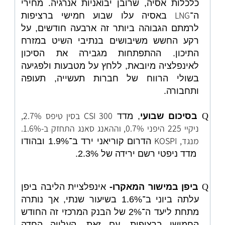
כלכלות אסיה, שרובן יבואניות אנרגיה. מחירי
LNG
ה־
באסיה עלו שבוע חמישי ברציפות
לרמתם הגבוהה ביותר זה ארבעה חודשים, על
רקע החשש משיבושים בנתיבי השיט במזרח
התיכון. ההתפתחות מגבירה את הסיכון
לאינפלציה מיובאת, ללחץ על מטבעות ולפגיעה
בשולי הרווח של חברות תעשייה, תעופה
ותחבורה.
CSI 300 בסין טיפס 2.7%,
Q
בסיכום שבועי
, מדד
ניקיי 225 היפני 0.7%, וההאנג סאנג התחזק ב-1.6%.
מנגד, KOSPI
הדרום קוריאני ירד ב־1.9% ובהודו
מדד ניפטי רשם ירידה של 2.3%.
Q
ביפן במישור המאקרו-
אינפלציית הליבה ביפן
עלתה ביוני ב־1.6% בשיעור שנתי, אך נותרה
מתחת ליעד ה־2% של הבנק המרכזי זה החודש
החמישי ברציפות. עם זאת, העלייה החדה