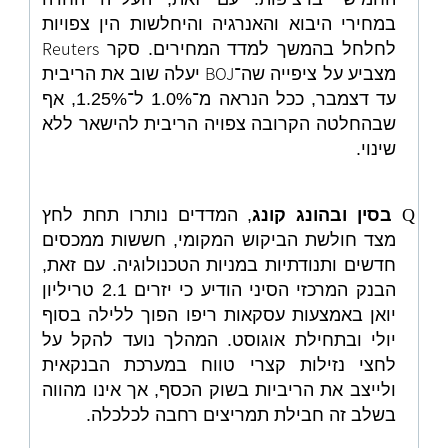
במחירי היבוא והאנרגיה והיחלשות הין צפויות
Reuters
לחלחל בהמשך למדד המחירים. סקר
BOJ
מצביע על ציפייה שה־
יעלה שוב את הריבית
עד דצמבר, ככל הנראה מ־1.0% ל־1.25%, אף
שבהחלטה הקרובה צפויה הריבית להישאר ללא
שינוי.
Q
בסין ובהונג קונג
, המדדים נותרו תחת לחץ
מצד חולשת הביקוש המקומי, חששות ממכסים
חדשים ותנודתיות במניות הטכנולוגיה. עם זאת,
הבנק המרכזי הסיני הודיע כי יזרים 2.1 טריליון
יואן באמצעות עסקאות ריפו הפוך ללילה בסוף
יולי ובתחילת אוגוסט. המהלך נועד להקל על
לחצי נזילות קצרי טווח במערכת הבנקאית
ולייצב את הריביות בשוק הכסף, אך אינו מהווה
בשלב זה חבילת תמריצים רחבה לכלכלה.