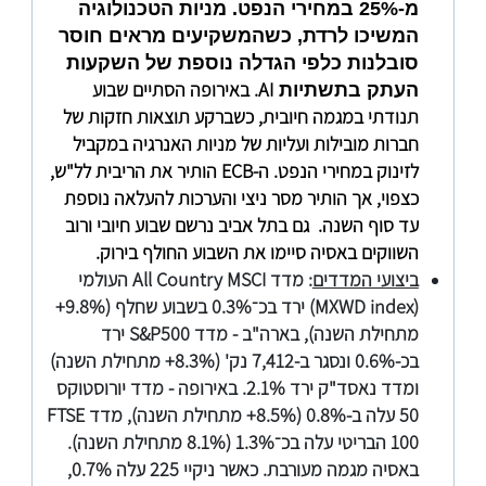
מ-25% במחירי הנפט. מניות הטכנולוגיה
המשיכו לרדת, כשהמשקיעים מראים חוסר
סובלנות כלפי הגדלה נוספת של השקעות
AI
. באירופה הסתיים שבוע
העתק בתשתיות
תנודתי במגמה חיובית, כשברקע תוצאות חזקות של
חברות מובילות ועליות של מניות האנרגיה במקביל
לזינוק במחירי הנפט. ה-
ECB
הותיר את הריבית לל"ש,
כצפוי, אך הותיר מסר ניצי והערכות להעלאה נוספת
עד סוף השנה. גם בתל אביב נרשם שבוע חיובי ורוב
השווקים באסיה סיימו את השבוע החולף בירוק.
ביצועי המדדים
: מדד
All Country MSCI
העולמי
(
MXWD index
) ירד בכ־0.3% בשבוע שחלף (9.8%+
מתחילת השנה), בארה"ב - מדד
S&P500
ירד
בכ-0.6% ונסגר ב-7,412 נק' (8.3%+ מתחילת השנה)
ומדד נאסד"ק ירד 2.1%. באירופה - מדד יורוסטוקס
50 עלה ב-0.8% (8.5%+ מתחילת השנה), מדד
FTSE
100
הבריטי עלה בכ־1.3% (8.1% מתחילת השנה).
באסיה מגמה מעורבת. כאשר ניקיי 225 עלה 0.7%,