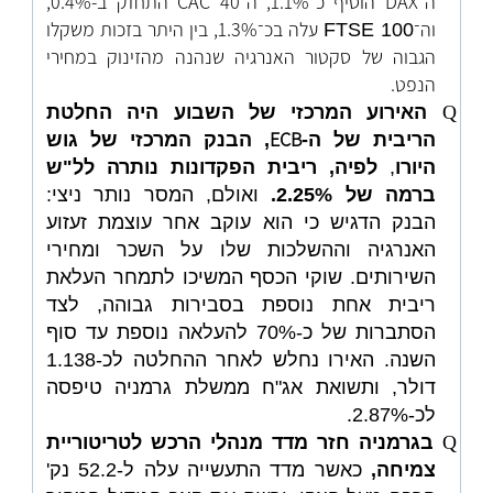
ה־DAX הוסיף כ־1.1%, ה־CAC 40 התחזק ב-0.4%,
וה־
עלה בכ־1.3%, בין היתר בזכות משקלו
FTSE 100
הגבוה של סקטור האנרגיה שנהנה מהזינוק במחירי
הנפט.
Q
האירוע המרכזי של השבוע היה החלטת
ECB
הריבית של ה-
, הבנק המרכזי של גוש
היורו
,
לפיה, ריבית הפקדונות נותרה לל"ש
ברמה של 2.25%.
ואולם, המסר נותר ניצי:
הבנק הדגיש כי הוא עוקב אחר עוצמת זעזוע
האנרגיה וההשלכות שלו על השכר ומחירי
השירותים. שוקי הכסף המשיכו לתמחר העלאת
ריבית אחת נוספת בסבירות גבוהה, לצד
הסתברות של כ-70% להעלאה נוספת עד סוף
השנה. האירו נחלש לאחר ההחלטה לכ-1.138
דולר, ותשואת אג"ח ממשלת גרמניה טיפסה
לכ-2.87%.
Q
בגרמניה חזר מדד מנהלי הרכש לטריטוריית
צמיחה,
כאשר מדד התעשייה עלה ל-
52.2 נק'