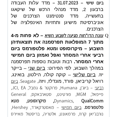
ביום שישי – 31.07.2023 –
מדד עלות העבודה
ברבעון 2, מדד מנהלי הרכש של שיקאגו
בתעשייה, מדד סנטימנט הצרכנים של
אוניברסיטת מישיגן ותחזיות האינפלציה של
הצרכנים.
עונת הדו"חות מגיעה לשבוע השיא
Q
– לא פחות מ-4
מתוך 7 המופלאות תפרסמנה את תוצאותיהן
השבוע – מיקרוסופט ומטא פלטפורמס ביום
רביעי אחרי המסחר ואפל ואמזון ביום חמישי
אחרי המסחר.
רבות וטובות נוספות תפרסמנה
במהלך השבוע, לפי הפירוט:
ביום שני
– בייקר
יוז.
ביום שלישי
– קוקה קולה, הילטון, בואינג,
Seagate.
ביום
רויאל קריביאן, פורד, מונדלז, ויזה,
רביעי
– ביוג'ן, Humana, פרוקטר & גמבל, JCI, EA,
פייפאל, MGM, פורטינט, סטארבאקס, General
QualComm
Dynamics,
, מיקרוסופט, מטא
פלטפורמס.
ביום חמישי
– מאסטרקארד, Hershey,
נורבג'יאן קרוז, פרמאונט, אלטריה, בריסטול מאיירס