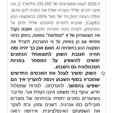
ל-2026 לטווח אסטרונומי של 195-205 מיליארד $, מה
שיצר תזרים שלילי נקודתי ושלח את המניה ליום אדום.
טסלה הציגה זינוק חד של מעל 100% בהשקעות ההון
(CapEx), שהביא לתזרים מזומנים שלילי ולחץ על
המרווחים, למרות נתוני מסירות חזקים.
השבוע נקבל
את תוצאותיהן של 4 "מופלאות" נוספות, בימים רביעי
וחמישי וגם הן צפויות, על פי ההערכות, להגדיל את
השקעות ההון בתשתיות
AI
.
האם אכן כך יהיה ומה
תהיה תגובת השוק לתוצאות? הנתונים
ימשיכו להשפיע על המסחר במניות
הטכנולוגיה גם השבוע.
Q
השוק ימשיך לעכל את המכסים החדשים
שהוכרזו בסוף השבוע וינסה להעריך איך הם
ישפיעו בהמשך.
להערכתנו, למרות שמסלול
חדש, עוקף בתי משפט איננו נקודת אור, מדובר
בשיעורים נמוכים יחסית ובהחרגה של מוצרים
מובילים כמו אנרגיה, דשנים ומזון, ע"מ לעקר
את השפעתם האינפלציונית. אירופה רואה