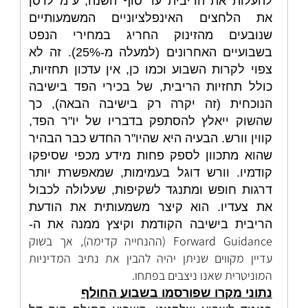
להעלות את הריבית עד סוף השנה, ע"מ לרסן
את הלחצים האינפלציוניים המשמעותיים
שנובעים מהזינוק החריג במחירי הנפט
בשבועיים האחרונים (למעלה מ-25%). זה לא
צפוי לקרות השבוע וכמו כן, אין עדכון תחזיות,
כולל תחזיות הריבית, של בכירי הפד בישיבה
הנוכחית (זה יקרה רק בישיבה הבאה), כך
שהשוק ייאלץ להסתפק בדבריו של יו"ר הפד,
קווין וורש. הבעיה היא שהיו"ר החדש כבר הבהיר
שהוא מתכוון לספק פחות מידע מכפי שסיפקו
קודמיו. וורש דוגל בעמימות, שמאפשרת יותר
דרגות חופש ומתנגד לשקיפות, שעלולה לכבול
את צעדיו. הוא קיצר משמעותית את הודעת
הריבית בישיבה הקודמת וקיצץ ממנה את ה-
Forward Guidance (ההנחייה קדימה), אך בשוק
עדיין מקווים שניתן יהיה להבין את נתיב המדיניות
המוניטרית שאנו ניצבים בפתחו.
נתוני מקרו שפורסמו בשבוע החולף