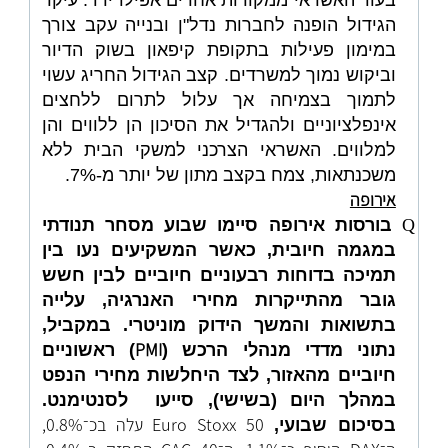
בעוד האשראי ממקורות אחרים אפילו ירד. עיקר
הגידול הופנה לחברות נדל"ן ובנייה עקב צורך
במימון פעילות בתקופת קיפאון בשוק הדיור
וביקוש נמוך למשרדים. קצב הגידול החריג עשוי
לתמוך בצמיחה אך עלול לתרום ללחצים
אינפלציוניים ולהגדיל את הסיכון הן ללווים והן
למלווים. האשראי הצרכני למשקי הבית ללא
משכנתאות, צמח בקצב מתון של יותר מ-7%.
אירופה
Q
בורסות אירופה סיימו שבוע מסחר תנודתי
במגמה חיובית, כאשר המשקיעים נעו בין
תמיכה בדוחות רבעוניים חיוביים לבין חשש
גובר מהתייקרות מחירי האנרגיה, עלייה
בתשואות והמשך הידוק מוניטרי. במקביל,
PMI
נתוני מדדי מנהלי הרכש (
) ראשוניים
חיוביים מהאזור, לצד היחלשות מחירי הנפט
במהלך היום (בשישי), סייעו
לסנטימנט.
Euro Stoxx 50 עלה בכ־0.8%,
בסיכום שבועי,