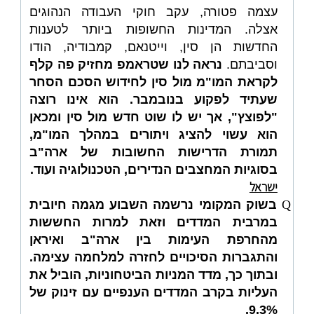
עצמה פטורה, עקב חוקי העבודה הנהוגים
אצלה. המדינות החשופות ביותר לטענות
החדשות הן סין, וייטנאם, קמבודיה, הודו
וסביבתם.
נראה לנו שטראמפ מחזיק פה קלף
לקראת המו"מ מול סין לחידוש הסכם הסחר
שעתיד לפקוע בנובמבר. הוא אינו רוצה
"לפוצץ", אך יש לו שוט חדש מול סין ומכאן
הוא עשוי להציג ויתורים במהלך המו"מ,
תמורת הדרישות החשובות של ארה"ב
בסוגיות המחצבים הנדירים, הטכנולוגיה ועוד.
ישראל
Q
בשוק המקומי נרשמה השבוע מגמה חיובית
במרבית המדדים וזאת למרות החששות
מהחרפת העימות בין ארה"ב ואיראן
והתגברות הסיכויים לחזרה למלחמה עצימה.
ובתוך כך, מדד המניות הביטחוניות, הוביל את
העליות בקרב המדדים הענפיים עם זינוק של
9.3%.