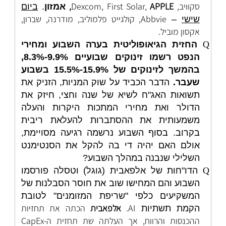
סקוויב, Dexcom, First Solar,
APPLE
,
אמזון
.
ביום
Abbvie, קולגייט פלמוליב, מודרנה, שברון,
שישי
–
אקסון מוביל.
Q
החזית הגיאופוליטית בערה השבוע ומחירי
הנפט רשמו זינוקים שבועיים 9.9%-8.3%,
בהמשך לזינוקים של 15.9%-15.5% בשבוע
שעבר.
הדבר הכביד על שוק המניות, הזניק את
תשואות האג"ח לשיא של שנה וחצי, חיזק את
הדולר ואת מחירי המתכות היקרות והעלה
משמעותית את ההסתברות להעלאת ריבית
בקרוב. בסוף השבוע נרשמה רגיעה מסויימת,
אולם האם יהיה די בה להקל את הסנטימנט
השלילי שנבנה במהלך השבוע?
Q
הדו"חות של אלפאבית (גוגל) וטסלה פורסמו
השבוע והם המחישו שוב את חוסר הסבלנות של
המשקיעים כלפי "שריפת המזומנים" לטובת
AI.
אלפאבית
הכתה את תחזיות
הקמת תשתיות
ההכנסות והרווח, אך העלתה שת תחזית ה-CapEx