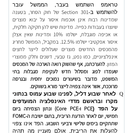
טראמפ השתמש בעבר, הממשל עובר
Section 301 של חוק הסחר, בטענה
להשתמש ב-
שמדינות רבות אינן אוכפות איסור על יבוא מוצרים
שיוצרו בעבודות כפייה. מדינות שיש להן חקיקה חלקית,
או אכיפה מוגבלת, ישלמו 10% ומדינות שאין אצלן
איסור אפקטיבי ישלמו 12.5%. במקביל, הממשל מחריג
מהמכסים החדשים מוצרים שעלולים לייצר לחצים
אינפלציוניים, כמו נפט, גז טבעי, דשנים וחלק ממוצרי
המזון.
להערכתנו, אף שהשוק רואה הארכה של המכסים
שעמדו לפוג ומסלול חדש לעקיפת מגבלות בתי
המשפט, מדובר בשיעורים נמוכים יחסית ובגרסה
מרוככת, אשר אינה צפויה לייצר מורא בשווקים.
Q
לאחר שבוע דליל, לפנינו שבוע עמוס בנתוני
מקרו ובראשם מדדי האינפלציה המועדפים
PCE
ו-
Core PCE
) ונתון הצמיחה ביום
על הפד (
חמישי, יום לאחר הודעת הריבית, בתום ישיבת ה-
FOMC
שתתקיים בימים שלישי ורביעי השבוע.
הפד אינו צפוי
להעלות את הריבית, אולם מעניין מה תהיה