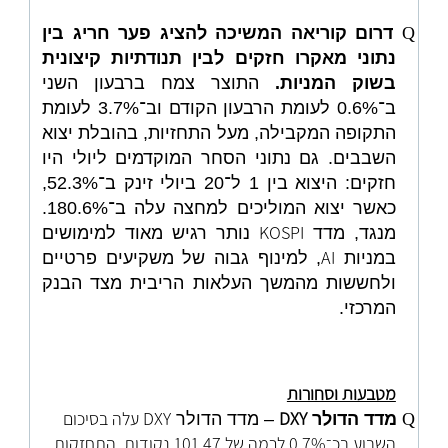
Q
דרום קוריאה המשיכה להציג פער חריג בין
נתוני מאקרו חזקים לבין תנודתיות קיצונית
בשוק המניות.
התוצר צמח ברבעון השני
ב־0.6% לעומת הרבעון הקודם וב־3.7% לעומת
התקופה המקבילה, מעל התחזיות, בהובלת יצוא
השבבים. גם נתוני הסחר המוקדמים ליולי היו
חזקים: היצוא בין 1 ל־20 ביולי זינק ב־52.3%,
כאשר יצוא המוליכים למחצה עלה ב־180.6%.
KOSPI
מנגד, מדד
נותר רגיש מאוד למימושים
AI
במניות
, למינוף גבוה של משקיעים פרטיים
ולחששות מהמשך העלאות הריבית מצד הבנק
המרכזי.
מטבעות וסחורות
DXY
DXY
עלה בסיכום
Q
מדד הדולר
– מדד הדולר
השבוע בכ־0.7% לרמה של 101.47 נקודות. התחזקות