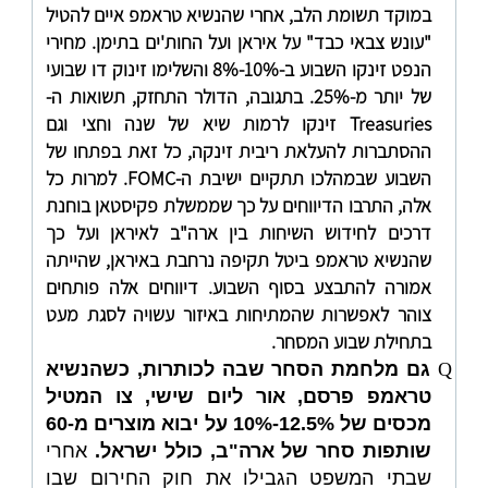
במוקד תשומת הלב, אחרי שהנשיא טראמפ איים להטיל
"עונש צבאי כבד" על איראן ועל החות'ים בתימן. מחירי
הנפט זינקו השבוע ב-10%-8% והשלימו זינוק דו שבועי
של יותר מ-25%. בתגובה, הדולר התחזק, תשואות ה-
Treasuries
זינקו לרמות שיא של שנה וחצי וגם
ההסתברות להעלאת ריבית זינקה, כל זאת בפתחו של
השבוע שבמהלכו תתקיים ישיבת ה-
FOMC
. למרות כל
אלה, התרבו הדיווחים על כך שממשלת פקיסטאן בוחנת
דרכים לחידוש השיחות בין ארה"ב לאיראן ועל כך
שהנשיא טראמפ ביטל תקיפה נרחבת באיראן, שהייתה
אמורה להתבצע בסוף השבוע. דיווחים אלה פותחים
צוהר לאפשרות שהמתיחות באיזור עשויה לסגת מעט
בתחילת שבוע המסחר.
Q
גם מלחמת הסחר שבה לכותרות, כשהנשיא
טראמפ פרסם, אור ליום שישי, צו המטיל
מכסים של 12.5%-10% על יבוא מוצרים מ-60
שותפות סחר של ארה"ב, כולל ישראל.
אחרי
שבתי המשפט הגבילו את חוק החירום שבו