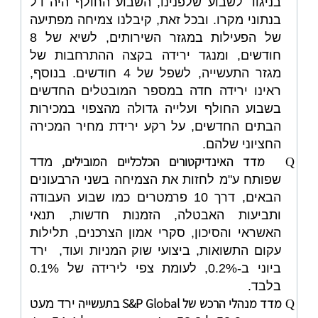
בניגוד לשבוע שלפנינו, השבוע החולף היה דל
בנתוני מקרו. ובכל זאת, קיבלנו צמיחה מפתיעה
של הפעילות במגזר השירותים, לשיא של 8
חודשים, ומנגד ירידה בקצה ההתרחבות של
מגזר התעשייה, לשפל של 4 חודשים. בנוסף,
ראינו ירידה חדה במספר המובטלים החדשים
בשבוע החולף ועלייה גדולה מהצפוי במכירות
הבתים החדשים, על רקע ירידת מחיר המכירה
החציוני שלהם.
מדד האינדיקטורים הכלכליים המובילים,
Q
מדד
שפותח ע"מ לחזות את הצמיחה בשני הרבעונים
הבאים, דרך 10 פרמטרים כמו שבוע העבודה
ותביעות האבטלה, הזמנות חדשות, תנאי
האשראי והסיכון, סקרי אמון הצרכנים, תלילות
עקום התשואות, ביצועי שוק המניות ועוד, ירד
ביוני ב-0.2%, לעומת צפי לירידה של 0.1%
בלבד.
מדד מנהלי הרכש של
S&P Global
בתעשייה
Q
ירד מעט