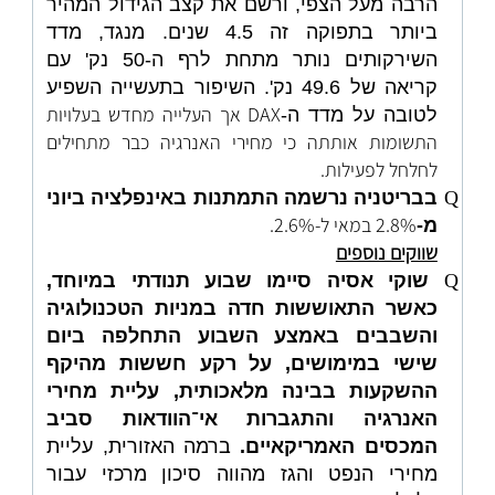
הרבה מעל הצפי, ורשם את קצב הגידול המהיר
ביותר בתפוקה זה 4.5 שנים. מנגד, מדד
השירקותים נותר מתחת לרף ה-50 נק' עם
קריאה של 49.6 נק'. השיפור בתעשייה השפיע
DAX אך העלייה מחדש בעלויות
לטובה על מדד ה-
התשומות אותתה כי מחירי האנרגיה כבר מתחילים
לחלחל לפעילות.
Q
בבריטניה נרשמה התמתנות באינפלציה ביוני
2.8% במאי ל-2.6%.
מ-
שווקים נוספים
Q
שוקי אסיה סיימו שבוע תנודתי במיוחד,
כאשר התאוששות חדה במניות הטכנולוגיה
והשבבים באמצע השבוע התחלפה ביום
שישי במימושים, על רקע חששות מהיקף
ההשקעות בבינה מלאכותית, עליית מחירי
האנרגיה והתגברות אי־הוודאות סביב
המכסים האמריקאיים.
ברמה האזורית, עליית
מחירי הנפט והגז מהווה סיכון מרכזי עבור