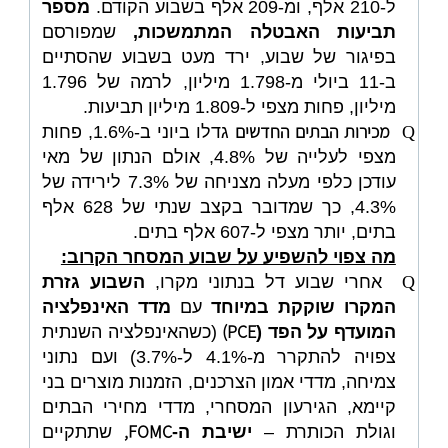
ל-210 אלף, ומ-209 אלף בשבוע הקודם.
מספר
תביעות האבטלה המתמשכות,
שמפורסם
בפיגור של שבוע, ירד מעט בשבוע שהסתיים
ב-11 ביולי מ-1.798 מיליון, לרמה של 1.796
מיליון, פחות מצפי ל-1.809 מיליון תביעות.
מכירות הבתים החדשים
Q
גדלו ביוני ב-1.6%, פחות
מצפי לעלייה של 4.8%, אולם הנתון של מאי
עודכן כלפי מעלה מצניחה של 7.3% לירידה של
4.3%, כך שמדובר בקצב שנתי של 628 אלף
בתים, יותר מצפי ל-607 אלף בתים.
מה צפוי להשפיע על שבוע המסחר הקרוב:
Q
אחרי שבוע דל בנתוני מקרו,
השבוע גזרת
המקרו שוקקת במיוחד
עם
מדד האינפלציה
)
PCE
המועדף על הפד (
(כשהאינפלציה השנתית
צפויה להתקרר מ-4.1% ל-3.7%) ועם נתוני
צמיחה, מדדי אמון הצרכנים, הזמנות מוצרים בני
קיימא, הגירעון המסחרי, מדדי מחירי הבתים
,
FOMC
וגולת הכותרת –
ישיבת ה-
שתתקיים