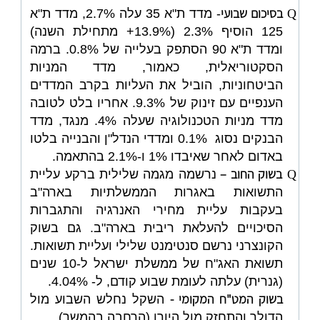
בסיכום שבועי
Q
- מדד ת"א 35 עלה 2.7%, מדד ת"א
125 הוסיף 2.3% (13.9%+ מתחילת השנה)
ומדד ת"א 90 הסתפק בעלייה של 0.8%. ברמה
הסקטוריאלית, כאמור, מדד המניות
הביטחוניות, הוביל את העליות בקרב המדדים
הענפיים עם זינוק של 9.3%. אחריו בלט לטובה
מדד מניות הטכנולוגיה שעלה 4%. מנגד, מדד
הבנקים נסוג 0.1% ומדדי הנדל"ן והבנייה בלטו
באדום לאחר שאיבדו 1% ו-2.1% בהתאמה.
בשוק החוב –
Q
נרשמה מגמה שלילית ברקע עליית
התשואות באגרות הממשלתיות בארה"ב
בעקבות עליית מחירי האנרגיה והתגברות
הסיכויים להעלאת ריבית בארה"ב. גם בשוק
הקונצרני נרשם סנטימנט שלילי ועליית תשואות.
תשואת האג"ח של ממשלת ישראל ל-10 שנים
(גנרית) עלתה לעומת שבוע קודם, ל- 4.04%.
בשוק המט"ח המקומי -
השקל נחלש השבוע מול
הדולר והתחזק מול היורו (הרחבה בהמשך).