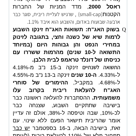
ראסל 2000
, מדד המניות של החברות
(small-cap) , שרגיש לעליית ריבית, סוגר כבר
הקטנות
ארבעה שבועות באדום, והשבוע הוא איבד 1.1%.
Q
בשוק האג"ח: תשואות האג"ח זינקו השבוע
לרמות שיא של כשנה וחצי, בתגובה לזינוק
במחירי הנפט והן גבוהות היום (במיוחד
התשואה ל-10 שנים) מהרמות ששררו עם
כניסתו של דונלד טראמפ לבית הלבן.
התשואה לשנתיים
זינקה ב-15 נ"ב מ-4.18%
ל-4.33%.
ה-10 שנים
זינקה ב-13 נ"ב מ-4.55%
ל-4.68%.
במקביל,
ההימורים של סוחרי
האג"ח להעלאת ריבית בקרוב עלו
משמעותית.
ההסתברות להעלאה ראשונה כבר
בישיבה שתתקיים השבוע, שצנחה כבר
לכ-10%, שבה וטיפסה ל-38%, אולם זה עדיין
אומר שהריבית תישאר הפעם ללא שינוי. עם
זאת, בישיבה הבאה, ב-16 בספטמבר
יש כבר
תמחור מלא
של 110% להעלאת ריבית (לעומת