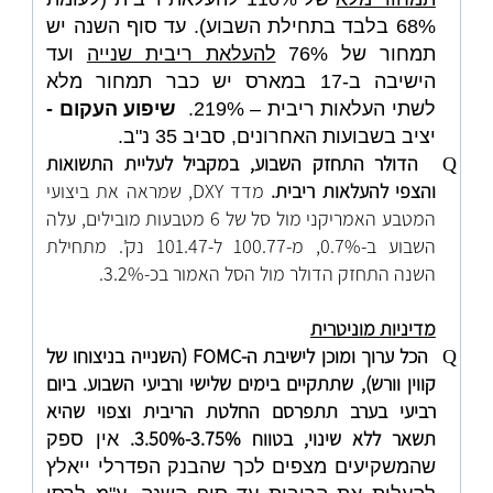
68% בלבד בתחילת השבוע). עד סוף השנה יש
תמחור של 76%
להעלאת ריבית שנייה
ועד
הישיבה ב-17 במארס יש כבר תמחור מלא
לשתי העלאות ריבית – 219%.
שיפוע העקום -
יציב בשבועות האחרונים, סביב 35 נ"ב.
הדולר התחזק השבוע, במקביל לעליית התשואות
Q
והצפי להעלאות ריבית.
מדד DXY, שמראה את ביצועי
המטבע האמריקני מול סל של 6 מטבעות מובילים, עלה
השבוע ב-0.7%, מ-100.77 ל-101.47 נק'. מתחילת
השנה התחזק הדולר מול הסל האמור בכ-3.2%.
מדיניות מוניטרית
הכל ערוך ומוכן לישיבת ה-
FOMC
(השנייה בניצוחו של
Q
קווין וורש), שתתקיים בימים שלישי ורביעי השבוע. ביום
רביעי בערב תתפרסם החלטת הריבית וצפוי שהיא
תשאר ללא שינוי, בטווח 3.75%-3.50%.
אין ספק
שהמשקיעים מצפים לכך שהבנק הפדרלי ייאלץ