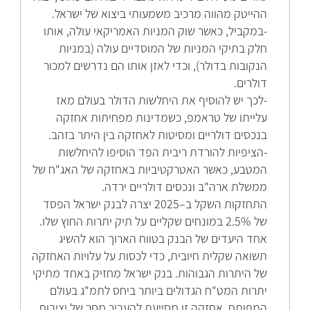
ההייטק מהווה מרכיב משמעותי ביצוא של ישראל.
-במקביל, כאשר שוק המניות האמריקאי עולה, אותו
חלק בתיקי המניות של המוסדיים עולה (במניות
הנקובות בדולר), וכדי לאזן אותו הם נדרשים למכור
דולרים.
-לכך יש להוסיף את היחלשות הדולר בעולם מאז
עלייתו של טראמפ, כשמדינות מפחיתות אחזקה
בנכסים דולריים ומסיטות לאחזקה בין היתר בזהב.
-הציפיות להורדת ריבית הפד הוסיפו להיחלשות
המטבע, כאשר האטרקטיביות באחזקה של האג"ח של
ממשלת ארה"ב ונכסים דולריים ירדה.
התחזקות השקל ב–2025 יצרה לבנק ישראל הפסד
של 2.5% במונחים שקליים על תיק יתרות החוץ שלו.
אחד היעדים של הבנק בטווח הארוך הוא להשיג
תשואה שקלית חיובית, כדי לכסות על עלויות האחזקה
של היתרות הגבוהות. בנק ישראל מחזיק באחד מתיקי
יתרות המט"ח הגדולים ביותר ביחס לתמ"ג בעולם
המפותח. אחזקה זו מסייעת להעביר מסר של יציבות