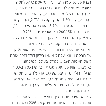
דבריו של נשיא ארה"ב דונלד טראמפ כי המלחמה
באיראן "אמורה להסתיים די בקרוב". בסיכום שבועי,
מדד המניות של סין 300CSI עלה ב-2%, ניפטי 50
בהודו עלה ב-1.3%, הניקיי קפץ ב-2.7%, מדד קוספי
בדרום קוריאה עלה ב-5.7%, האנג סאנג עלה ב-1%,
ומנגד, מדד 200ASK באוסטרליה ירד ב0.2%.
שווי שוק המניות בטייוואן עקף ביום חמישי את זה של
בריטניה - בזכות הביקוש למניות הטכנולוגיה
הטייוואניות מצד חברות בינה מלאכותית. שווי השוק
של בורסת טייוואן עלה ל-4.14 טריליון דולר והפך אותה
לשוק המניות השביעי בגודלו בעולם, לפי נתוני
בלומברג. שוויו של שוק המניות הבריטי נאמד ב-4.09
טריליון דולר. מדד טאייקס (TAIEX) עלה ביום חמישי
ב-1.1% עם סיום המסחר בטאיפיי והביא את הבורסה
הטייוואנית ליום שמיני של עליות - הרצף הממושך
ביותר מזה כשנה.
שוק הסמארטפונים בסין - נחלש ברבעון הראשון, אך
אפל בלטה בצד החיובי עם זינוק של 20% במשלוחים