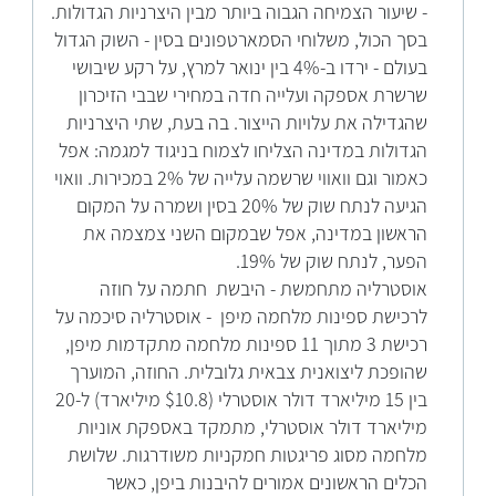
- שיעור הצמיחה הגבוה ביותר מבין היצרניות הגדולות.
בסך הכול, משלוחי הסמארטפונים בסין - השוק הגדול
בעולם - ירדו ב-4% בין ינואר למרץ, על רקע שיבושי
שרשרת אספקה ועלייה חדה במחירי שבבי הזיכרון
שהגדילה את עלויות הייצור. בה בעת, שתי היצרניות
הגדולות במדינה הצליחו לצמוח בניגוד למגמה: אפל
כאמור וגם וואווי שרשמה עלייה של 2% במכירות. וואוי
הגיעה לנתח שוק של 20% בסין ושמרה על המקום
הראשון במדינה, אפל שבמקום השני צמצמה את
הפער, לנתח שוק של 19%.
אוסטרליה מתחמשת - היבשת חתמה על חוזה
לרכישת ספינות מלחמה מיפן - אוסטרליה סיכמה על
רכישת 3 מתוך 11 ספינות מלחמה מתקדמות מיפן,
שהופכת ליצואנית צבאית גלובלית. החוזה, המוערך
בין 15 מיליארד דולר אוסטרלי ($10.8 מיליארד) ל-20
מיליארד דולר אוסטרלי, מתמקד באספקת אוניות
מלחמה מסוג פריגטות חמקניות משודרגות. שלושת
הכלים הראשונים אמורים להיבנות ביפן, כאשר