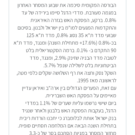
הבורסה המקומית סיכמה את שבוע המסחר האחרון
במגמה מעורבת. מדדי הדגל סיימו בירידה של עד
0.8%. ברקע, הפסקת האש בגזרה האיראנית
והתקדמות המגעים למו"מ בין ישראל ולבנון. בסיכום
שבועי מדד ת"א 35 נסוג 0.8%, מדד ת"א 125
בכ-0.8% (17.6%+ מתחילת השנה) ומנגד, מדד ת"א
90 התקדם ב- 0.1%. ברמה הסקטוריאלית בלט
לטובה מדד הבניה שזינק 2.9%, ומנגד, מדד
הביטחוניות בלט לשלילה שנפל 5.7%.
השקל נסק וחצה את רף השלושה שקלים כלפי מטה,
לראשונה מאז 1995.
עם זאת, הפערים הגדולים בין ארה"ב ואיראן עדיין
מאיימים על הפסקת האש השברירית.
ביום שישי נרשמו עליות שערים של 1.1% במדדי
הדגל, בעקבות הפסקת האש בלבנון ולאחר שנגיד
בנק ישראל אותת לבלומברג כי יתכנו הורדות ריבית
בתחילת השנה הבאה אם המלחמה תסתיים סופית.
מחזור המסחר במניות הסתכם בסך של כ-3.3