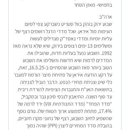
בחמישי- מאזן הסחר
ארה"ב
שבוע ירוק בוהק בוול סטריט כשברקע צפי לסיום
העימות מול איראן. שכל מדדי הדגל רושמים רצף של
עליות יומיות ומדדי נאסד"ק מגדילים לעשות
ומשלימים 13 ימים רצופים בירוק, שיא שלא נראה מאז
1992. השבוע ננעל בעליות חדות, שהובילו את
המדדים לרמות שיא חדשות והשלימו את השבוע
הטוב ביותר מאז השבוע שהסתיים ב-16.5.25, זאת,
על רקע הודעת איראן על פתיחת מיצר הורמוז למעבר
כלי שיט וצניחת מחירי הנפט. הדבר הוביל לצניחה
בתשואות האג"ח והתגברות הציפיות להורדת ריבית
עד סוף השנה. התיאבון לנכסי סיכון גבר ובמקביל,
"מדד הפחד" (מדד התנודתיות VIX) ירד לרמה של
17.4%, מתחת לממוצע ארוך הטווח שלו. גורם נוסף
שהשפיע לחיוב השבוע, רצף של נתוני מקרו חיוביים,
בהובלת מדד המחירים ליצרן (PPI) שהיה נמוך