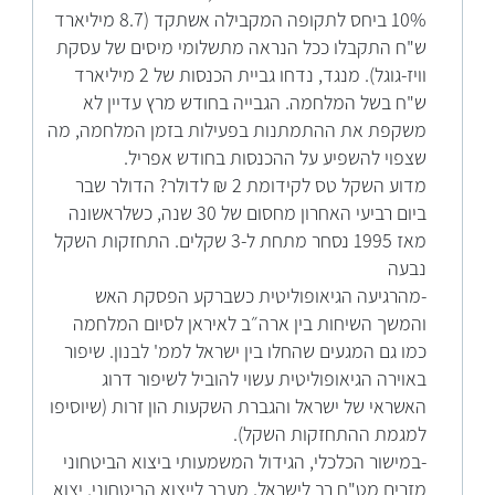
10% ביחס לתקופה המקבילה אשתקד (8.7 מיליארד
ש"ח התקבלו ככל הנראה מתשלומי מיסים של עסקת
וויז-גוגל). מנגד, נדחו גביית הכנסות של 2 מיליארד
ש"ח בשל המלחמה. הגבייה בחודש מרץ עדיין לא
משקפת את ההתמתנות בפעילות בזמן המלחמה, מה
שצפוי להשפיע על ההכנסות בחודש אפריל.
מדוע השקל טס לקידומת 2 ₪ לדולר? הדולר שבר
ביום רביעי האחרון מחסום של 30 שנה, כשלראשונה
מאז 1995 נסחר מתחת ל-3 שקלים. התחזקות השקל
נבעה
-מהרגיעה הגיאופוליטית כשברקע הפסקת האש
והמשך השיחות בין ארה״ב לאיראן לסיום המלחמה
כמו גם המגעים שהחלו בין ישראל לממ' לבנון. שיפור
באוירה הגיאופוליטית עשוי להוביל לשיפור דרוג
האשראי של ישראל והגברת השקעות הון זרות (שיוסיפו
למגמת ההתחזקות השקל).
-במישור הכלכלי, הגידול המשמעותי ביצוא הביטחוני
מזרים מט"ח רב לישראל. מעבר לייצוא הביטחוני, יצוא