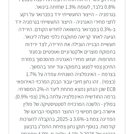
0.8% בלבד, לעומת 1.3% שחזתה בינואר.
בגרמניה – הייצור התעשייתי ירד בפברואר על רקע
לחצי מחירי האנרגיה - הייצור התעשייתי בגרמניה ירד
ב-0.3% בפברואר בהשוואה לחודש הקודם. הירידה
הגיעה לאחר קריאה מתוקנת כלפי מעלה לינואר.
תעשיית הבנייה הובילה את הירידה, לצד ירידות
בתפוקת מוצרים אלקטרוניים ואופטיים ובמגזר
התרופות. זעזוע מחירי האנרגיה מהסכסוך במזרח
התיכון צפוי לפגוע בתפוקה עוד יותר בהמשך.
בצרפת – האינפלציה השנתית עמדה על 1.7%
(כצפוי) . זהו נתון חיובי עבור הבנק המרכזי האירופאי
ECB שכן הנתון נמצא מתחת ליעד ה-2% המסורתי.
ברמה החודשית האינפלציה עלתה ב1% (צפי 0.9%).
בפולין - הלשכה המרכזית לסטטיסטיקה של פולין
אישרה ביום חמישי כי התוצר המקומי הברוטו של
המדינה צמח ב-3.6% ב-2025, בהקבלה להערכות
קודמות. בנוסף תוקן נתון צמיחת התמ"ג ברבעון