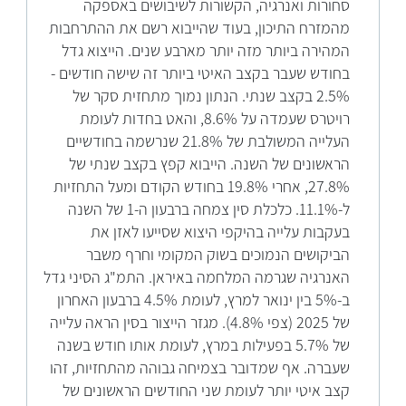
סחורות ואנרגיה, הקשורות לשיבושים באספקה
מהמזרח התיכון, בעוד שהייבוא רשם את ההתרחבות
המהירה ביותר מזה יותר מארבע שנים. הייצוא גדל
בחודש שעבר בקצב האיטי ביותר זה שישה חודשים -
2.5% בקצב שנתי. הנתון נמוך מתחזית סקר של
רויטרס שעמדה על 8.6%, והאט בחדות לעומת
העלייה המשולבת של 21.8% שנרשמה בחודשיים
הראשונים של השנה. הייבוא קפץ בקצב שנתי של
27.8%, אחרי 19.8% בחודש הקודם ומעל התחזיות
ל-11.1%. כלכלת סין צמחה ברבעון ה-1 של השנה
בעקבות עלייה בהיקפי היצוא שסייעו לאזן את
הביקושים הנמוכים בשוק המקומי וחרף משבר
האנרגיה שגרמה המלחמה באיראן. התמ"ג הסיני גדל
ב-5% בין ינואר למרץ, לעומת 4.5% ברבעון האחרון
של 2025 (צפי 4.8%). מגזר הייצור בסין הראה עלייה
של 5.7% בפעילות במרץ, לעומת אותו חודש בשנה
שעברה. אף שמדובר בצמיחה גבוהה מהתחזיות, זהו
קצב איטי יותר לעומת שני החודשים הראשונים של