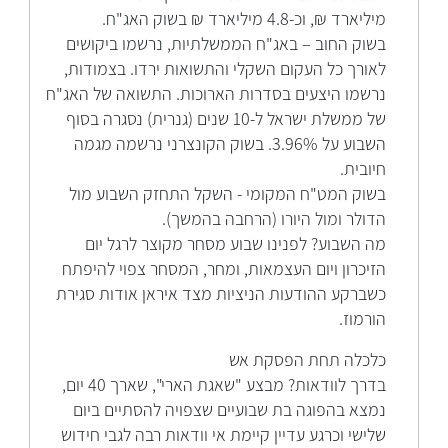
מיליארד ₪, וכ-4.8 מיליארד ₪ בשוק האג"ח.
בשוק החוב – באג"ח הממשלתיות, נרשמו ביקושים
לאורך כל העקום השקלי והתשואות ירדו. בצמודות,
נרשמו היצעים בסדרות הארוכות. התשואה של האג"ח
של ממשלת ישראל ל-10 שנים (גנרית) נסגרה בסוף
השבוע על 3.96%. בשוק הקונצרני נרשמה מגמה
חיובית.
בשוק המט"ח המקומי - השקל התחזק השבוע מול
הדולר ומול היורו (הרחבה בהמשך).
מה השבוע? לפנינו שבוע מסחר מקוצר לרגל יום
הזיכרון ויום העצמאות, ומחר, המסחר צפוי להיפתח
כשברקע ההודעות הניציות מצד איראן אודות סגירת
הורמוז.
כלכלה תחת הפסקת אש
בדרך לוודאות? מבצע "שאגת הארי", שארך 40 יום,
נמצא בהפוגה בת שבועיים שצפויה להסתיים ביום
שלישי וכרגע עדיין קיימת אי וודאות רבה לגבי חידוש