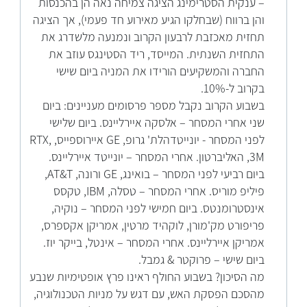
– ענקית הסטרימינג הציגה צמיחה נאה הן בהכנסות
והן ברווח (שבחלקו הגיע מאירוע חד פעמי), אך הציגה
תחזית מאכזבת לרבעון הקרוב ונמנעה מלשדרג את
התחזית השנתית. המייסד, ריד הסטינגס עוזב את
החברה והמשקיעים הורידו את המניה ביום שישי
בקרוב ל-10%.
בשבוע הקרוב נקבל מספר פרסומים מעניינים: ביום
שני אחרי המסחר – אלסקה איירליינס. ביום שלישי
לפני המסחר - יונייטדהלת' גרופ, GE איירוספייס, RTX,
3M, האליברטון. אחרי המסחר – יונייטד איירליינס.
ביום רביעי לפני המסחר – בואינג, GE ורונה, AT&T,
פיליפ מוריס. אחרי המסחר – טסלה, IBM, טקסס
אינסטרומנטס. ביום חמישי לפני המסחר – נוקיה,
פריפורט מק'מורן, לוקהיד מרטין, אמריקן אקספרס,
אמריקן איירליינס. אחרי המסחר – אינטל, בייקר יוז.
ביום שישי – פרוקטר & גמבל.
מה הסיכון? בשבוע החולף ראינו פרץ אופטימיות שנבע
מהסכם הפסקת האש, עם דגש על מניות הטכנולוגיה,