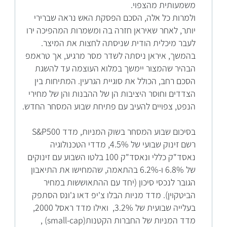
משמעותית מהצפוי.
ולמרות כל אלה, הסכם הפסקת האש נראה שברירי
יותר, לאחר שאיראן חזרה בה ומשמרות המהפיכה ירו
לעבר מיכלית הודית שניסתה לחצות את המיצר.
בהמשך, איראן ניסתה לשדר מסר מרגיע, אך טראמפ
הבהיר שהמצור יימשך במלוא העוצמה עד להשגת
הסכם רחב, הכולל את סוגיית הגרעין. המתיחות בין
הצדדים וחוסר היציבות הן של ההבנות והן של מחירי
הנפט, צפויים להעיב עם פתיחת שבוע המסחר החדש.
בסיכום שבוע המסחר בשוק המניות, מדד S&P500
רשם זינוק שבועי של 4.5%, מדדי הטכנולוגיה
נאסד"ק כללי ונאסד"ק 100 בלטו השבוע עם זינוקים
של 6.8% ו-6.2% בהתאמה, שהמחישו את התיאבון
הגובר לנכסי סיכון (יחד עם ההתאוששות במחיר
הביטקוין). מדד מניות הבלו צ'יפ דאו ג'ונס הסתפק
בעלייה שבועית של 3.2%, ואילו מדד ראסל 2000,
מדד המניות של החברות הקטנות(small-cap) ,