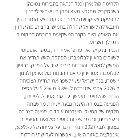
הלחימה מול אירן (ככל הנראה בסבירות נמוכה)
כשבמקביל מתגבש משא ומתן בין ישראל ללבנון
להפסקת אש קבועה לאחר הפסקת האש הזמנית בין
חיזבאללה לישראל שהחלה בחמישי בחצות, מה שהזין
את האופטימיות בקרב המשקיעים בבורסה המקומית
במהלך השבוע.
הנגיד בנק ישראל, פרופ' אמיר ירון, במסר אופטימי
לשווקים בראיון לבלומברג: הפסקת האש תחזיר את
המשק למסלול, והורדות ריבית שוב על הפרק. בראיון
לבלומברג אמר ירון כי אם ההבנות מול איראן ולבנון
יישמרו, בנק ישראל עשוי לשפר את תחזית הצמיחה
ל-2026 אחרי שזו ירדה ל-3.8% מ-5.2% על בסיס
הנחה שהלחימה תימשך עד סוף אפריל. לפי ירון,
הפגיעה בצמיחה השנה נבעה ישירות מהשבתה
חלקית של המשק, היעדרות עובדים, פגיעה בצריכה
ובשירותים, וגם מהשלכות גיוסי המילואים והפעילות
בצפון. לגבי 2027 הנגיד דיבר על צמיחה של כ-5.5%,
אינפלציה באזור ה-2% ואפשרות לעד שתי הורדות