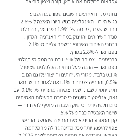
עסקאות הכוללות את איראן, קובה וצפון קוריאה.
נתוני מקרו ואירועים חשובים שפורסמו השבוע
בגוש היורו - האינפלציה בגוש היורו האיצה ל-2.6%
בחודש שעבר, מרמה של 1.9% בפברואר, בהובלת
מגזר השירותים והזינוק במחירי האנרגיה והמזון .
ברחבי האיחוד האירופי נרשמה עלייה מ-2.1%
בפברואר ל-2.8% במרץ.
בבריטניה –צמיחה של 0.5% בתוצר המקומי הגולמי
בפברואר — הרבה מעל תחזיות הכלכלנים שציפו ל
0.1% בלבד. מגזרי השירותים והייצור עלו גם הם ב
0.5%, והבנייה צמחה ב 1%. זאת לאחר חודש ינואר
חלש יחסית שבו נרשמה צמיחה מזערית של 0.1%. עם
זאת, אנליסטים טוענים כי סביבת הפעילות האמיתית
כיום חלשה יותר וכי שוק העבודה מוסיף להידרדר —
שיעור האבטלה כבר מעל 5%.
קרן המטבע הבינלאומית הזהירה שהמשק הבריטי
צפוי להיפגע יותר מכל מדינה גדולה מהמלחמה
באיראן, והורידה את תחזית הצמיחה לשנת 2026 ל