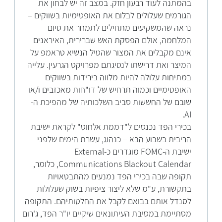
בהמתנה לעוד רבעון חזק. במצב זה יש לבחון את
הגורמים שעלולים לבלום את האופטימיות בשווקים –
נראה שהמשקיעים מתחילים לתמחר את סיום
המלחמה, אולם הפסקת האש שברירית, האיראנים
אינם מקבלים את המצור שהטיל הנשיא טראמפ על
המיצר ואת דרישתו לנסיגתם מפרויקט הגרעין. עלייה
במתיחות עלולה להיות מלווה בירידות בשווקים
האופטימיים וכמוה תרחיש של דו"חות מאכזבים ו/או
שובם של החששות סביב השלכותיה של מהפיכת ה-
AI.
בכירי הפד נכנסים ל"דממת אלחוט" לקראת ישיבת
הריבית בשבוע הבא – כנהוג, עשרת הימים שלפני
ישיבת ה-FOMC מוגדרים כ-External
Communications Blackout Calendar, כלומר,
תקופה שבה בכירי הפד נמנעים מהתבטאויות
בתקשורת, ע"מ שלא ליצור ציפיות בשוק שעלולות
לסנדל אותם בבואם לקבל את החלטותיהם. התקופה
מסתיימת במסיבת העיתונאים שיקיים יו"ר הפד, ג'רום