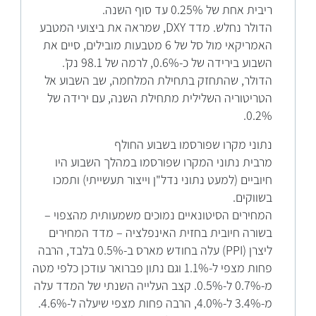
ריבית אחת של 0.25% עד סוף השנה.
הדולר נחלש. מדד DXY, שמראה את ביצועי המטבע
האמריקאי מול סל של 6 מטבעות מובילים, סיים את
השבוע בירידה של כ-0.6%, לרמה של 98.1 נק'.
הדולר, שהתחזק בתחילת המלחמה, שב השבוע אל
הטריטוריה השלילית מתחילת השנה, עם ירידה של
0.2%.
נתוני מקרו שפורסמו בשבוע החולף
מרבית נתוני המקרו שפורסמו במהלך השבוע היו
חיוביים (למעט נתוני נדל"ן וייצור תעשייתי) ותמכו
בשווקים.
המחירים הסיטונאיים נמוכים משמעותית מהצפוי –
בשורה חיובית בחזית האינפלציה – מדד המחירים
ליצרן (PPI) עלה בחודש מארס ב-0.5% בלבד, הרבה
פחות מצפי ל-1.1% וגם נתון פברואר עודכן כלפי מטה
מ-0.7% ל-0.5%. קצב העלייה השנתי של המדד עלה
מ-3.4% ל-4.0%, הרבה פחות מצפי שיעלה ל-4.6%.