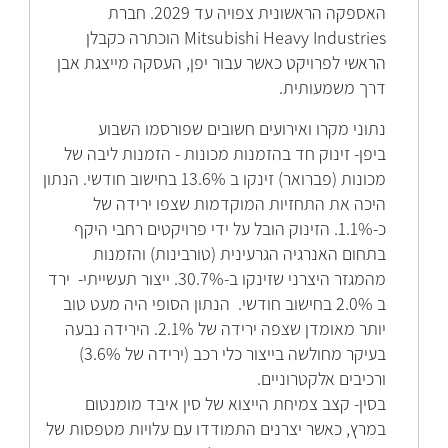
האספקה הראשונית צפויה עד 2029. חברת
Mitsubishi Heavy Industries הוכתרה כקבלן
הראשי לפרויקט כאשר עבור יפן, העסקה מייצגת אבן
דרך משמעותית.
נתוני מקרו ואירועים חשובים שפורסמו השבוע
ביפן- זינוק חד בהזמנות מכונות - הזמנות ליבה של
מכונות (פברואר) זינקו ב 13.6% בחישוב חודשי. הנתון
היכה את התחזיות המוקדמות שצפו ירידה של
כ-1.1%. הזינוק הובל על ידי פרויקטים רחבי היקף
בתחום האנרגיה הגרעינית (טורבינות) והזמנות
מהמגזר היצרני שזינקו ב-30.7%. ייצור תעשייתי- ירד
ב 2.0% בחישוב חודשי. הנתון הסופי היה מעט טוב
יותר מאומדן שצפה ירידה של 2.1%. הירידה נבעה
בעיקר מחולשה בייצור כלי רכב (ירידה של 3.6%)
ורכיבים אלקטרוניים.
בסין- קצב צמיחת הייצוא של סין איבד מומנטום
במרץ, כאשר יצרנים התמודדו עם עלויות מטפסות של