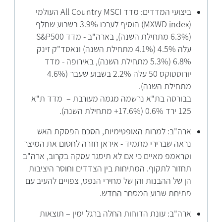
ביצועי המדדים: מדד All Country MSCI העולמי
(MXWD index) הוסיף לערכו 3.9% בשבוע שחלף
(6.3% מתחילת השנה), בארה"ב - מדד S&P500
עלה 4.5% (4.1% מתחילת השנה) ונאסד"ק זינק
6.8% (5.3% מתחילת השנה), באירופה - מדד
יורוסטוקס 50 עלה 2.2% בשבוע שעבר (4.6%
מתחילת השנה).
בבורסה בת"א נרשמה מגמה מעורבת – מדד ת"א
125 ירד 0.6% (17.6%+ מתחילת השנה).
ארה"ב: למרות האופטימיות, הסכם הפסקת האש
נראה שברירי מתמיד - איראן חזרה לחסום את המיצר
וטראמפ מאיים כי אם לא תיסגר עסקה בקרוב, ארה"ב
תחזור לתקוף. המתיחות בין הצדדים וחוסר היציבות
הן של ההבנות והן של מחירי הנפט, צפויים להעיב עם
פתיחת שבוע המסחר החדש.
ארה"ב: עונת הדוחות החלה ברגל ימין – תוצאות