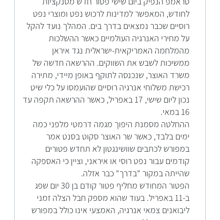
טראמפ הנפיק ביום שישי פטור חדש מסנקציות
לחודש, המאפשר למדינות לרכוש נפט ומוצרי נפט
רוסיים שכבר נמצאים בדרך בים. המהלך נועד להקל
על מחירי האנרגיה העולמיים כאשר ההשלכות
מהמלחמה האמריקאית-ישראלית נגד איראן
ממשיכות לשבש את השווקים. ההרשאה חדשה של
משרד האוצר, שנכנסה לתוקף באופן מיידי, מתירה
רכישת משלוחי אנרגיה רוסיים שהועמסו על כלי שיט
נכון ליום שישי, 17 באפריל, כאשר ההרשאה תקפה עד
16 במאי.
ההחלטה מסמנת היפוך מגמה דרמטי מלפני כמה
ימים בלבד, כאשר שר האוצר סקוט בסנט אמר
במפורש לכתבים שוושינגטון לא תחדש פטורים
קודמים עבור נפט רוסי או איראני, וציין כי האספקה
שהייתה במקור "בדרך" כבר אזלה.
הפטור המחודש מחליף פטור קודם בן 30 יום שפג
ב-11 באפריל. בעוד שהוא מספק חבל הצלה זמני
ליבואנים צמאי אנרגיה, האמצעי אינו כולל במפורש