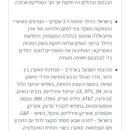
הבנקים הגדולים היו חזקות אך חב' נטפליקס אכזבה.
בישראל: הדולר מתחת ל-3 שקלים – הגורמים מאחוריי
התחזקות השקל: צפי לסיום הלחימה מול אירן
וחיזבאללה שתומך בכלכלה המקומית, היחלשות
הדולר ברחבי העולם ועליות חזקות בשוק המניות
האמריקאי, המחייבות את המוסדיים למכור דולרים
כדי לצמצמם חשיפה מטחית.
מה צפוי השבוע? בארה"ב – מבחינת מאקרו, בין
היתר, מדד מנהלי הרכש (חמישי) ומדדי מישיגן
(שישי). במסגרת עונת הדוחות, בשלישי יונייטד הלת'
גרופ, GE, RTX, 3M, יונייטד איירליינס, ברביעי בואינג,
GE ורונה, AT&T, פיליפ מוריס, טסלה, IBM, טקסס
אינסטרומנטס, בחמישי לוקהיד מרטין, אמריקן
אקספרס, אמריקן איירליינס, אינטל, בשישי – G&P.
בישראל – לפנינו שבוע מסחר מקוצר לרגל יום הזיכרון
ויום העצמאות. מאקרו: בשני- תחזית האינפלציה,