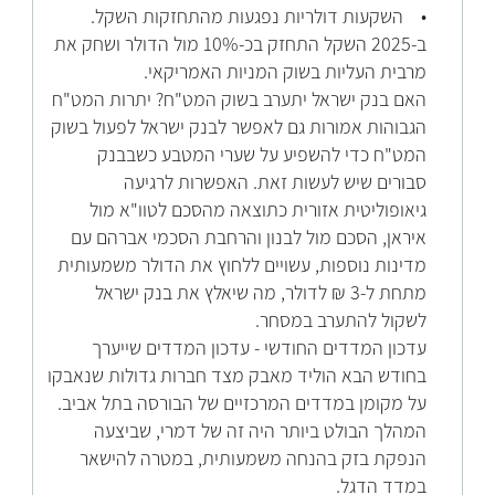
• השקעות דולריות נפגעות מהתחזקות השקל.
ב-2025 השקל התחזק בכ-10% מול הדולר ושחק את
מרבית העליות בשוק המניות האמריקאי.
האם בנק ישראל יתערב בשוק המט"ח? יתרות המט"ח
הגבוהות אמורות גם לאפשר לבנק ישראל לפעול בשוק
המט"ח כדי להשפיע על שערי המטבע כשבבנק
סבורים שיש לעשות זאת. האפשרות לרגיעה
גיאופוליטית אזורית כתוצאה מהסכם לטוו"א מול
איראן, הסכם מול לבנון והרחבת הסכמי אברהם עם
מדינות נוספות, עשויים ללחוץ את הדולר משמעותית
מתחת ל-3 ₪ לדולר, מה שיאלץ את בנק ישראל
לשקול להתערב במסחר.
עדכון המדדים החודשי - עדכון המדדים שייערך
בחודש הבא הוליד מאבק מצד חברות גדולות שנאבקו
על מקומן במדדים המרכזיים של הבורסה בתל אביב.
המהלך הבולט ביותר היה זה של דמרי, שביצעה
הנפקת בזק בהנחה משמעותית, במטרה להישאר
במדד הדגל.