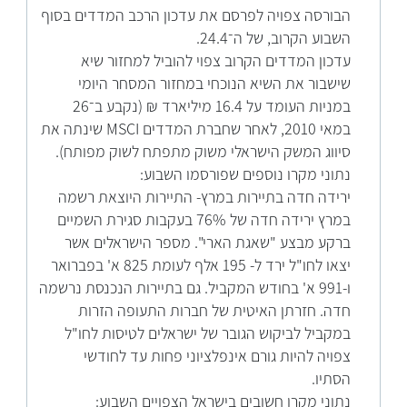
הבורסה צפויה לפרסם את עדכון הרכב המדדים בסוף
השבוע הקרוב, של ה־24.4.
עדכון המדדים הקרוב צפוי להוביל למחזור שיא
שישבור את השיא הנוכחי במחזור המסחר היומי
במניות העומד על 16.4 מיליארד ₪ (נקבע ב־26
במאי 2010, לאחר שחברת המדדים MSCI שינתה את
סיווג המשק הישראלי משוק מתפתח לשוק מפותח).
נתוני מקרו נוספים שפורסמו השבוע:
ירידה חדה בתיירות במרץ- התיירות היוצאת רשמה
במרץ ירידה חדה של 76% בעקבות סגירת השמיים
ברקע מבצע "שאגת הארי". מספר הישראלים אשר
יצאו לחו"ל ירד ל- 195 אלף לעומת 825 א' בפברואר
ו-991 א' בחודש המקביל. גם בתיירות הנכנסת נרשמה
חדה. חזרתן האיטית של חברות התעופה הזרות
במקביל לביקוש הגובר של ישראלים לטיסות לחו"ל
צפויה להיות גורם אינפלציוני פחות עד לחודשי
הסתיו.
נתוני מקרו חשובים בישראל הצפויים השבוע: