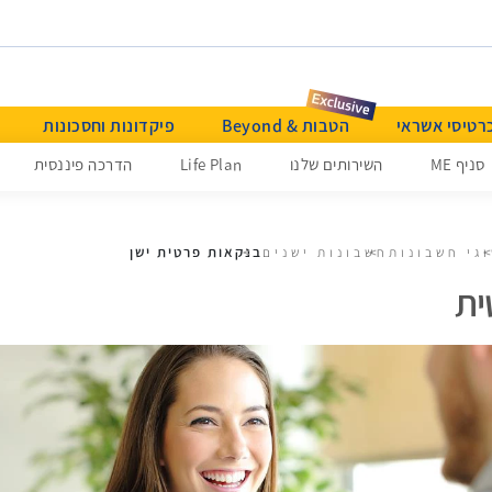
רטיסי אשראי
הטבות & Beyond
פיקדונות וחסכונות
סניף ME
השירותים שלנו
Life Plan
הדרכה פיננסית
בנקאות פרטית ישן
גי חשבונות
חשבונות ישנים
ית