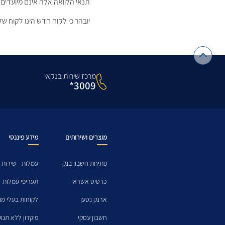
תנאי הלוואה אלה אינם מיועדים
יובהר כי לקוח חדש הינו לקוח שלא ניהל חשבו
מרכז שירות בנקאי
3009*
מוצרים ושירותים
מידע פיננסי
פתיחת חשבון בנק
עמלות - שירות 
כרטיס אשראי
תעריפי עמלות
ארנק נטען
לקוחות בעלי מו
חשבון עסקי
פיקדון ללא תנו