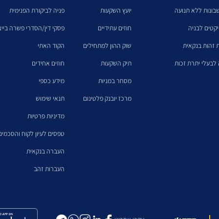
בונות ללא תנועה
יועץ השקעות
פניה לביקורת הפנימית
יקטים לבניה
חוזים עתידיים
פסקי דין/הסדרי פשרה בייצו
 זהות בנקאית
שוק ההון למתחילים
הקוד האתי
לבעלי יתרת זכות
תיק השקעות
חוזים אחידים
מסחר במניות
מידע כספי
מרכז יובנק פלטינום
תנאי שימוש
מדיניות פרטיות
טפסים לעיון לקוח והסכמים
העברה בנקאית
העברות זהב