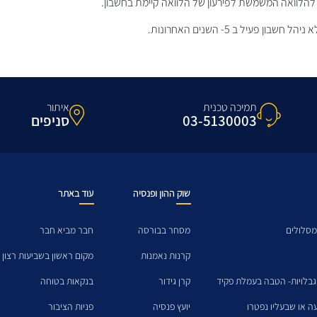
 להלוואה המשמשת לפירעון של הלוואה קיימת בחשבון.
ן פעיל ב 5- השנים האחרונות.
תמיכה טכנית
איתור
03-5130003
סניפים
שוק ההון ופנסיה
עוד באתר
מסלולים
מסחר בבורסה
חבר מביא חבר
קרנות נאמנות
מקום ראשון בשביעות רצון 
גבלויות- הטבה בעמלת פקיד
קרן גידור
בנקאות בטוחה
עה או שבעליו נפטרו
יועץ פנסיה
פניות הציבור