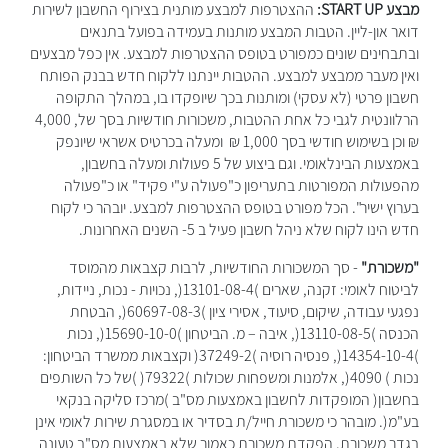
מבצע START UP:
ההצטרפות למבצע מותנית בצירוף החשבון לשירות
דואר און-ליין. הטבות המבצע מותנות בעמידה בפועל בתנאים
ובתבחינים שונים כמפורט בטופס ההצטרפות למבצע. אין כפל מבצעים
ואין מעבר ממבצע למבצע. ההטבות יינתנו ללקוח חדש בבנק הפותח
חשבון פרטי (לא עסקי) ומותנות בכך שיופקדו בו, במהלך התקופה
הרלוונטית לגבי כל אחת ההטבות, משכורות חודשיות בסך של, 4,000
₪ וכן בשימוש חודשי בסך 1,000 ₪ ומעלה בכרטיס אשראי שיונפק
באמצעות הבינלאומי. וגם ביצוע של 5 פעולות ומעלה בחשבון,
מהפעולות המפורטות בתעריפון כ"פעולה ע"י פקיד" או כ"פעולה
בערוץ ישיר". הכל מפורט בטופס ההצטרפות למבצע. יובהר כי לקוח
חדש הינו לקוח שלא ניהל חשבון פעיל ב 5- השנים האחרונות.
"משכורת"
-
סך המשכורות החודשיות, לרבות קצבאות מהמוסד
לביטוח לאומי: זקנה, שארים )13101-08-4(, נכויות - נכות, ניידות,
נפגעי עבודה, שיקום, סיעוד, אסירי ציון )60697-08-3(, הבטחת
הכנסה )13110-08-5(, איבה – מ. הביטחון )15690-10-0(, נכות
)14354-10-4(, פנסיה רוסיה )37249-2( וקצבאות ממשרד הביטחון:
נכות ) 4090(, אלמנות ומשפחות שכולות )79322( )של כל השותפים
בחשבון( המופקדות לחשבון באמצעות מס"ב )מרכז סליקה בנקאי
בע"מ(. מובהר כי משכורת חייל/ת בסדיר או במסגרת שירות לאומי אינן
בגדר משכורת. הפקדת משכורת כאמור שלא באמצעות מס"ב טעונה