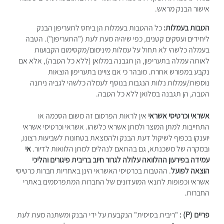
אישור הבנק מראש.
הטבות בעמלות:
כל ההטבות בעמלות הן ביחס לתעריפון הבנק
ליחידים ועסקים קטנים, כפי שיהיה מעת לעת ("התעריפון"). הטבה
בעמלה כלשהי לא תחול על עמלות מינימום/מקסימום הקבועות
לאותה עמלה בתעריפון, הן תגבנה במלואן (ללא כל הטבה), אלא אם
נקבע במפורש אחרת. מובהר כי אם צויינו בתעריפון הוצאות
נוספות/עמלות נלוות הנגבות בנוסף לעמלה כלשהי לגביה ניתנה
הטבה, הן תגבנה במלואן ללא כל הטבה.
אשראי וכרטיסי אשראי
אין לראות הפרסום זה משום הסכמה או
התחייבות למתן המוצר ולמתן אשראי כלשהו. אשראי וכרטיסי אשראי
יוענקו בכפוף לשיקול דעת הבנק ולהמצאת בטחונות לשביעות רצונו,
ובמקרה של משכנתא, גם בהתאם לנהלים למתן הלוואות לדיור.
אי
עמידה בפירעון ההלוואה עלולה לגרור חיוב בריבית פיגורים והליכי
הוצאה לפועל
. ההטבות בכרטיסי האשראי הינן באחריות חברות כרטיסי
אשראי וכפופות לתנאי המועדונים של החברות המתפרסמים באתרי
החברות.
פריים (P) :
"ריבית בסיסית" הנקבעת על ידי הבנק ומשתנה מעת לעת