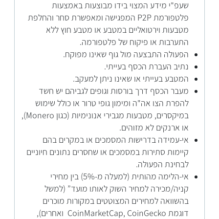
שעפ"י מידע המצוי בידו מבוצעות באמצעות
פלטפורמת P2P המפגישה ומאפשרת סחר והחלפת
מטבעות וירטואליים במטבע או מטבע חוץ ללא
התערבות או פיקוח של פלטפורמה.
הפעולה התבצעה מול גוף שאינו מפוקח.
נתיב העברת הכסף בעייתי.
המטבע בעייתי או שאינו ניתן למעקב.
מעבר הכסף דרך בורסות וגופים לגביהם יש חשד
להפרת הצו אה"ה ומימון גופי טרור או כולל שימוש
במיקסרים, מטבעות מגבירי אנונימיות (כגון Monero),
או ארנקים לא מזוהים.
אי-עמידה בדרישות המסמכים או במקרים בהם
קיימות סתירות במסמכים או שחסרים נתונים חיוניים
לבחינת הפעולה.
אי-הלימה מהותית (למעלה מ-5%) בין מחירי
קניה/מכירה למחיר השוק לאותו מועד” (למשל
בהשוואה למחירים המצוטטים במקורות מוכרים
דוגמת CoinMarketCap, CoinGecko ואחרים),