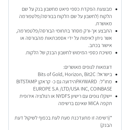
מבוצעת הפקדת כספי פיאט מחשבון בנק על שם
הלקוח (לחשבון על שם הלקוח בבורסה/פלטפורמה
מאושרת.
התבצע אך-ורק מסחר בתחומי הבורסה/פלטפורמה,
אשר ניתן לאימות על ידי אסמכתאות מהבורסה או
אישור בכתב.
משיכת כספי המימוש לחשבון הבנק של הלקוח.
דוגמאות לגופים מאושרים:
בישראל: Bits of Gold, Horizon, Bit2C
מחו”ל: PAYWARDהידועה גם כ- קראקן BITSTAMP
EUROPE S.A /LTD/USA INC, COINBASE
יישקלו גופים עם רישיון NYDFS או רגולציה אירופית
תקפה MICA שאינם ברשימה
*(רשימה זו מתעדכנת מעת לעת בכפוף לשיקול דעת
הבנק)