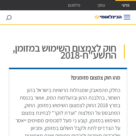
ישה ישירה לכפתור כניסה לחשבונך
פרטי
עסקי
פלטינום
search
חוק לצמצום השימוש במזומן,
התשע"ח-2018
מהו חוק צמצום מזומנים?
כחלק מהמאבק שמנהלות הרשויות בישראל בהון
השחור, בהלבנת ההון ובהעלמות המס, אושר בכנסת
במרץ 2018 החוק לצמצום השימוש במזומן. החוק,
המתבסס על המלצות "ועדת לוקר" לבחינת צמצום
השימוש במזומן, קובע כי מעל לסכומים מסוימים ייאסר
על הצדדים לתת ולקבל תשלום במזומן, ומכיוון
שלצ'קים מוסבים ולצ'קים פתוחים ישנם מאפיינים