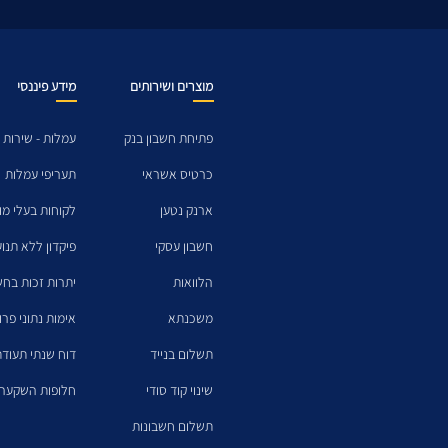
מוצרים ושירותים
מידע פיננסי
פתיחת חשבון בנק
עמלות - שירות 
כרטיס אשראי
תעריפי עמלות
ארנק נטען
לקוחות בעלי מו
חשבון עסקי
פיקדון ללא תנו
הלוואות
יתרות זכות בחש
משכנתא
אימות נתוני פרו
תשלום בנייד
דוח שנתי תעודת
שינוי קוד סודי
חלופות השקעה 
תשלום חשבונות