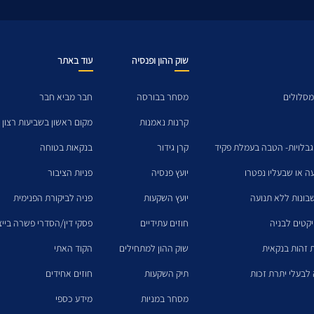
שוק ההון ופנסיה
עוד באתר
מסלולים
מסחר בבורסה
חבר מביא חבר
קרנות נאמנות
מקום ראשון בשביעות רצון 
גבלויות- הטבה בעמלת פקיד
קרן גידור
בנקאות בטוחה
עה או שבעליו נפטרו
יועץ פנסיה
פניות הציבור
בונות ללא תנועה
יועץ השקעות
פניה לביקורת הפנימית
יקטים לבניה
חוזים עתידיים
פסקי דין/הסדרי פשרה בייצו
 זהות בנקאית
שוק ההון למתחילים
הקוד האתי
לבעלי יתרת זכות
תיק השקעות
חוזים אחידים
מסחר במניות
מידע כספי