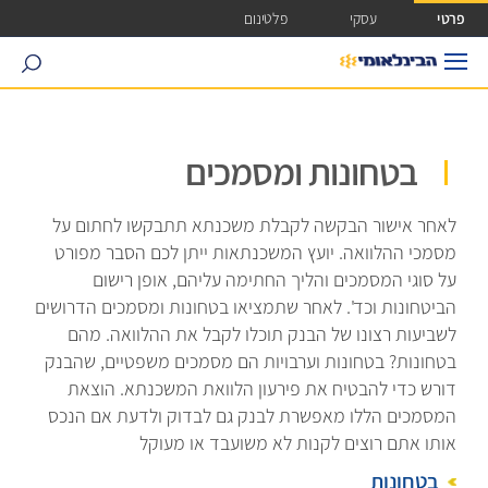
ישה ישירה לכפתור כניסה לחשבונך
פרטי
עסקי
פלטינום
search
בטחונות ומסמכים
לאחר אישור הבקשה לקבלת משכנתא תתבקשו לחתום על
מסמכי ההלוואה. יועץ המשכנתאות ייתן לכם הסבר מפורט
על סוגי המסמכים והליך החתימה עליהם, אופן רישום
הביטחונות וכד'. לאחר שתמציאו בטחונות ומסמכים הדרושים
לשביעות רצונו של הבנק תוכלו לקבל את ההלוואה. מהם
בטחונות? בטחונות וערבויות הם מסמכים משפטיים, שהבנק
דורש כדי להבטיח את פירעון הלוואת המשכנתא. הוצאת
המסמכים הללו מאפשרת לבנק גם לבדוק ולדעת אם הנכס
אותו אתם רוצים לקנות לא משועבד או מעוקל
בטחונות