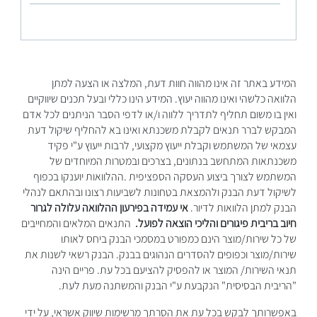
המידע באתר זה אינו מהווה חוות דעת, המלצה או הצעה למתן
הלוואה כלשהי ואינו מהווה יעוץ. המידע הינו כללי ובעל תכנים שיווקיים
ואין בו משום תחליף לתדריך ללווה ו/או לדפי הסבר הניתנים לכל אדם
המבקש לברר תנאים לקבלת משכנתא ואינו בא להחליף שיקול דעת
עצמאי של המשתמש וקבלת ייעוץ מקצועי, לרבות ייעוץ ע"י פקיד
משכנתאות המתחשב בנתונים, בצרכים ובמטרות המיוחדים של
המשתמש לצורך ביצוע העסקה הספציפית .ההלוואות יוענקו בכפוף
לשיקול דעת הבנק ולהמצאת בטחונות לשביעות רצונו ובהתאם לנהלי
הבנק למתן הלוואות לדיור.
אי עמידה בפירעון ההלוואה עלולה לגרור
חיוב בריבית פיגורים והליכי הוצאה לפועל.
התנאים המלאים והמחייבים
של כל שירות/מוצר הינם כמפורט במסמכי הבנק ביחס לאותו
שירות/מוצר וכפופים להסדרים הנהוגים בבנק. הבנק רשאי לשנות את
תנאי השירות/ המוצר או להפסיק להציעם בכל עת. פריים הינה
"הריבית הבסיסית" הנקבעת ע"י הבנק והמשתנה מעת לעת.
באפשרותך לבקש בכל עת את הסרתך מרשימות שיווק אשראי, על ידי