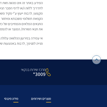
המידע באתר זה אינו מהווה חוות דע
לתדריך ללווה ו/או לדפי הסבר ה
מקצועי, לרבות ייעוץ ע"י פקיד מ
הקפאת תשלומי משכנתא ומיחזור מש
התנאים המלאים והמחייבים של כל 
את תנאי השירות/ המוצר או להפסי
אי עמידה בפירעון ההלוואה עלולה 
פנייה לסניפך, לרבות באמצעות שי
מרכז שירות בנקאי
3009*
מוצרים ושירותים
מידע פיננסי