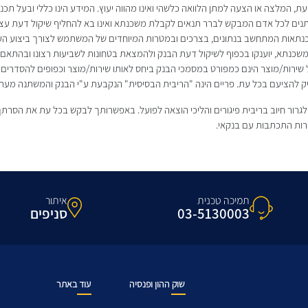
ת, המלצה או הצעה למתן הלוואה כלשהי ואינו מהווה יעוץ. המידע הינו כללי ובעל תכנים
ניתנים לכל אדם המבקש לברר תנאים לקבלת משכנתא ואינו בא להחליף שיקול דעת ע
שכנתאות המתחשב בנתונים, בצרכים ובמטרות המיוחדים של המשתמש לצורך ביצוע הע
כנתא, יוענקו בכפוף לשיקול דעת הבנק ולהמצאת בטחונות לשביעות רצונו ובהתאם לנ
שירות/מוצר הינם כמפורט במסמכי הבנק ביחס לאותו שירות/מוצר וכפופים להסדרים ה
ק להציעם בכל עת. פריים הינה "הריבית הבסיסית" הנקבעת ע"י הבנק והמשתנה מעת
לגרור חיוב בריבית פיגורים והליכי הוצאה לפועל. באפשרותך לבקש בכל עת את הסרתך 
רות התכתבות עם בנקאי.
תמיכה טכנית
איתור
03-5130003
סניפים
שוק ההון ופנסיה
עוד באתר