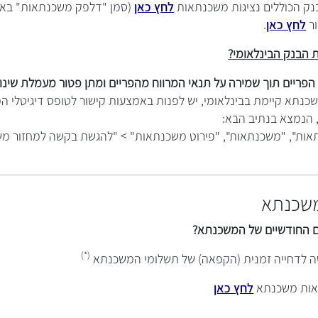
נק הכוללים נציגות משכנתאות
לחץ כאן
(סמן "דלפק משכנתאות" באפ
ור
לחץ כאן
.
הבנק הבינלאומי?
פריים תוך שמירה על תנאי המרווח מהפריים ומתן פטור מעמלת שינוי
נתא קיימת בבינלאומי, יש לפנות באמצעות קישור לטופס דיגיטלי המ
הנמצא בנתיב הבא:
תאות", "משכנתאות", "פירוט משכנתאות" > "להגשת בקשה למחזור 
משכנתא
 החודשיים של המשכנתא?
(*)
 לדחייה זמנית (הקפאה) של תשלומי המשכנתא
אות משכנתא
לחץ כאן