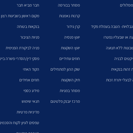
מסלולים
מסחר בבורסה
חבר מביא חבר
קרנות נאמנות
מקום ראשון בשביעות רצון 
גבלויות- הטבה בעמלת פקיד
קרן גידור
בנקאות בטוחה
עה או שבעליו נפטרו
יועץ פנסיה
פניות הציבור
בונות ללא תנועה
יועץ השקעות
פניה לביקורת הפנימית
יקטים לבניה
חוזים עתידיים
פסקי דין/הסדרי פשרה בייצו
 זהות בנקאית
שוק ההון למתחילים
הקוד האתי
לבעלי יתרת זכות
תיק השקעות
חוזים אחידים
מסחר במניות
מידע כספי
מרכז יובנק פלטינום
תנאי שימוש
מדיניות פרטיות
טפסים לעיון לקוח והסכמים