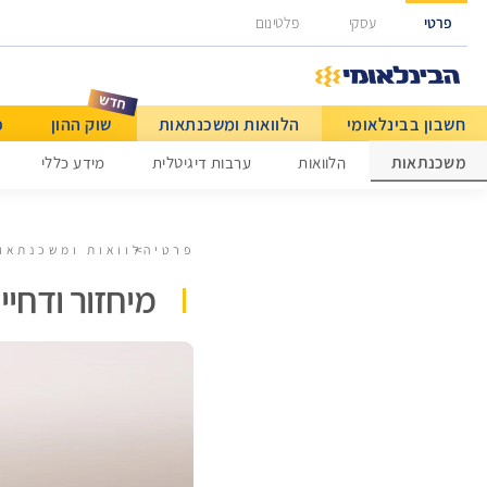
גישה ישירה לכפתור כניסה לחשבונך
פרטי
עסקי
פלטינום
חשבון בבינלאומי
הלוואות ומשכנתאות
שוק ההון
כ
מט"ח ותשלומים בינלאומיים
משכנתאות
הלוואות
ערבות דיגיטלית
מידע כללי
פרטי
הלוואות ומשכנתאו
מיחזור ודחי