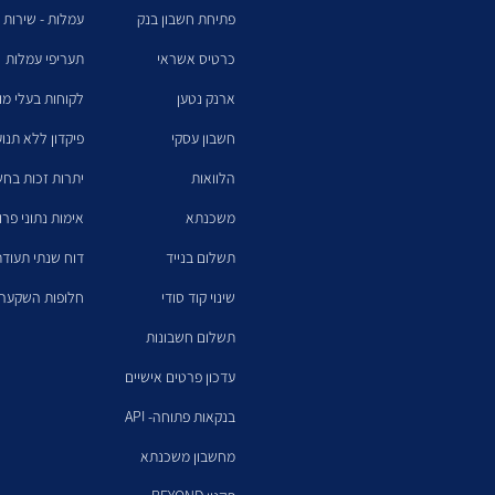
פתיחת חשבון בנק
עמלות - שירות 
כרטיס אשראי
תעריפי עמלות
ארנק נטען
לקוחות בעלי מו
חשבון עסקי
פיקדון ללא תנו
הלוואות
יתרות זכות בחש
משכנתא
אימות נתוני פרו
תשלום בנייד
דוח שנתי תעודת
שינוי קוד סודי
חלופות השקעה 
תשלום חשבונות
עדכון פרטים אישיים
בנקאות פתוחה- API
מחשבון משכנתא