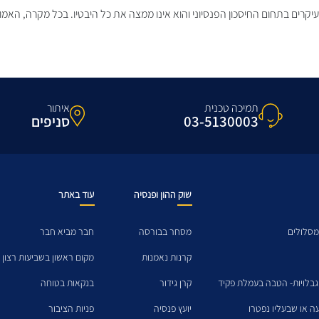
עיקרים בתחום החיסכון הפנסיוני והוא אינו ממצה את כל היבטיו. בכל מקרה, האמו
תמיכה טכנית
איתור
03-5130003
סניפים
שוק ההון ופנסיה
עוד באתר
מסלולים
מסחר בבורסה
חבר מביא חבר
קרנות נאמנות
מקום ראשון בשביעות רצון 
גבלויות- הטבה בעמלת פקיד
קרן גידור
בנקאות בטוחה
עה או שבעליו נפטרו
יועץ פנסיה
פניות הציבור