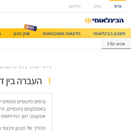
גישה ישירה לכפתור כניסה לחשבונך
פרטי
עסקי
פלטינום
חשבון בבינלאומי
הלוואות ומשכנתאות
שוק ההון
כ
מט"ח ותשלומים בינלאומיים
Fibi wise
פרטי
ייעוץ פנסיוני
 wise
העברה בין דו
נכסים פיננסיים ופנסיונ
באספקטים פיננסיים, מיס
אפקטיבי תוך התייחסות 
תהליך של תכנון פיננסי מ