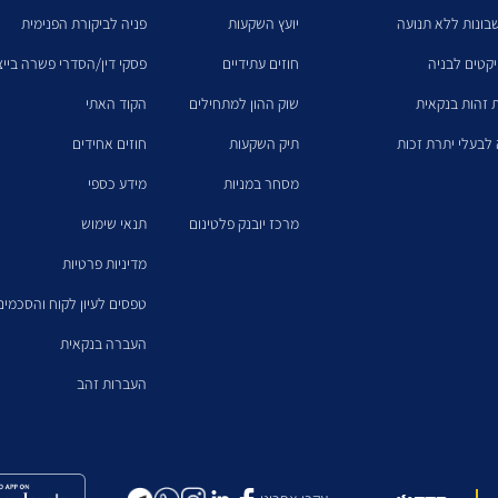
בונות ללא תנועה
יועץ השקעות
פניה לביקורת הפנימית
יקטים לבניה
חוזים עתידיים
פסקי דין/הסדרי פשרה בייצו
 זהות בנקאית
שוק ההון למתחילים
הקוד האתי
לבעלי יתרת זכות
תיק השקעות
חוזים אחידים
מסחר במניות
מידע כספי
מרכז יובנק פלטינום
תנאי שימוש
מדיניות פרטיות
טפסים לעיון לקוח והסכמים
העברה בנקאית
העברות זהב