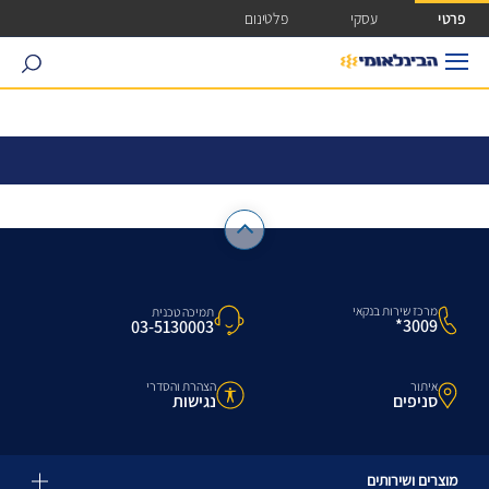
ישה ישירה לכפתור כניסה לחשבונך
פרטי
עסקי
פלטינום
search
מרכז שירות בנקאי
תמיכה טכנית
3009*
03-5130003
איתור
הצהרת והסדרי
סניפים
נגישות
מוצרים ושירותים