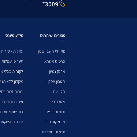
3009*
מוצרים ושירותים
מידע פיננסי
פתיחת חשבון בנק
עמלות - שירות 
כרטיס אשראי
תעריפי עמלות
ארנק נטען
לקוחות בעלי מו
חשבון עסקי
פיקדון ללא תנו
הלוואות
יתרות זכות בחש
משכנתא
אימות נתוני פרו
תשלום בנייד
דוח שנתי תעודת
שינוי קוד סודי
חלופות השקעה 
תשלום חשבונות