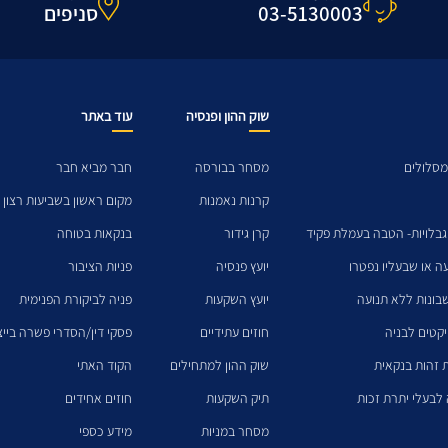
03-5130003
סניפים
שוק ההון ופנסיה
עוד באתר
מסלולים
מסחר בבורסה
חבר מביא חבר
קרנות נאמנות
מקום ראשון בשביעות רצון 
גבלויות- הטבה בעמלת פקיד
קרן גידור
בנקאות בטוחה
עה או שבעליו נפטרו
יועץ פנסיה
פניות הציבור
בונות ללא תנועה
יועץ השקעות
פניה לביקורת הפנימית
יקטים לבניה
חוזים עתידיים
פסקי דין/הסדרי פשרה בייצו
 זהות בנקאית
שוק ההון למתחילים
הקוד האתי
לבעלי יתרת זכות
תיק השקעות
חוזים אחידים
מסחר במניות
מידע כספי