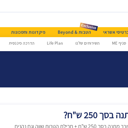
רטיסי אשראי
הטבות & Beyond
פיקדונות וחסכונות
סניף ME
השירותים שלנו
Life Plan
הדרכה פיננסית
ך 250 ש"ח?
פותחים חשבון צעיר ומקבלים שובר מתנה בסך 250 ש"ח + חבילת הטבות שווה וגם נהנים