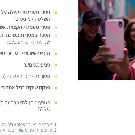
פטור מעמלות פעולה על יד
(1)
השלמה למינימום
פטור מעמלת הקצאת אשר
הטבה במסגרת משיכת יתר
שנתית של פריים בלבד
כרטיס אשראי לנוער וכרטיס
סניפומט נוער
פטור
מדמי כרטיס ויזה (כ.
פנקס שיקים רגיל אחד חי
בנוסף ניתן להצטרף גם ל
גיל 28
1. מובהר כי פטור כאמור עדיף על תנאי מסלול עמלות בסיסי או מורחב בחשבון העו"ש.
2. פרסום זה אינו מהווה הצעה 