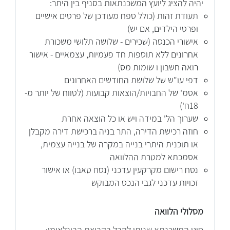
יהיה להציג ליועץ המשכנתאות בסניף בין היתר:
תעודת זהות (כולל ספח מעודכן של פרטים אישיים
ופרטי הילדים, אם יש)
אישורי הכנסה (שכירים - שלושה תלושי משכורת
אחרונים ללא תוספות חד פעמיות, עצמאיים - אישור
רואה חשבון ו שומות מס)
דפי עו"ש של שלושת החודשים האחרונים
אסמ' של החבויות/הוצאות קבועות (לטווח של יותר מ-
18ח')
שערוך הל' במידה ויש או כל הוצאה אחרת
חוזה רכישת הדירה, התר בניה ברכישת דירה מקבלן
או תוכנית היתרי בנייה במקרה של בנייה עצמית,
אסמכתא למטרת ההלוואה
נסח רישום מקרקעין עדכני (נסח טאבו) או אישור
זכויות עדכני לגבי הנכס המבוקש
מסלולי הלוואה