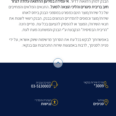
הבנק למתן הלוואות לדיור.
אי עמידה בפירעון ההלוואה עלולה לגרור
חיוב בריבית פיגורים והליכי הוצאה לפועל.
התנאים המלאים והמחייבים
של כל שירות/מוצר הינם כמפורט במסמכי הבנק ביחס לאותו
שירות/מוצר וכפופים להסדרים הנהוגים בבנק. הבנק רשאי לשנות את
תנאי השירות/ המוצר או להפסיק להציעם בכל עת. פריים הינה
"הריבית הבסיסית" הנקבעת ע"י הבנק והמשתנה מעת לעת.
באפשרותך לבקש בכל עת את הסרתך מרשימות שיווק אשראי, על ידי
פנייה לסניפך, לרבות באמצעות שירות התכתבות עם בנקאי.
מרכז שירות בנקאי
תמיכה טכנית
3009*
03-5130003
איתור
הצהרת והסדרי
סניפים
נגישות