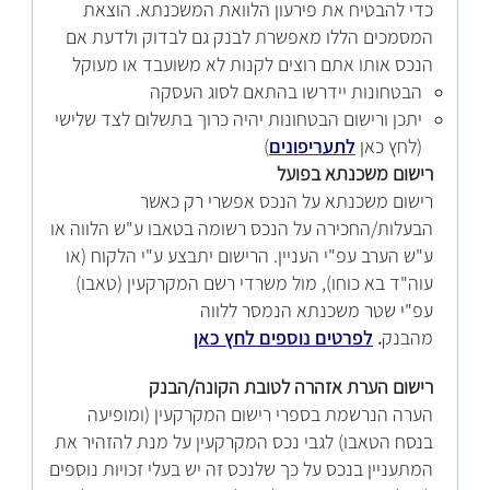
כדי להבטיח את פירעון הלוואת המשכנתא. הוצאת
המסמכים הללו מאפשרת לבנק גם לבדוק ולדעת אם
הנכס אותו אתם רוצים לקנות לא משועבד או מעוקל
הבטחונות יידרשו בהתאם לסוג העסקה
יתכן ורישום הבטחונות יהיה כרוך בתשלום לצד שלישי
(לחץ כאן
לתעריפונים
)
רישום משכנתא בפועל
רישום משכנתא על הנכס אפשרי רק כאשר
הבעלות/החכירה על הנכס רשומה בטאבו ע"ש הלווה או
ע"ש הערב עפ"י העניין. הרישום יתבצע ע"י הלקוח (או
עוה"ד בא כוחו), מול משרדי רשם המקרקעין (טאבו)
עפ"י שטר משכנתא הנמסר ללווה
מהבנק
.
לפרטים נוספים לחץ כאן
רישום הערת אזהרה לטובת הקונה/הבנק
הערה הנרשמת בספרי רישום המקרקעין (ומופיעה
בנסח הטאבו) לגבי נכס המקרקעין על מנת להזהיר את
המתעניין בנכס על כך שלנכס זה יש בעלי זכויות נוספים