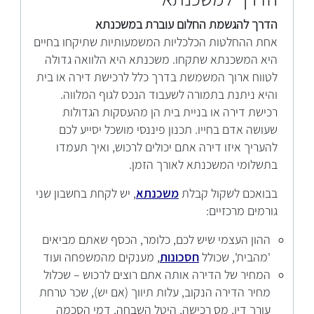
הדרך להגשמת החלום עוברת במשכנתא
אחת ההחלטות הכלכליות המשמעותיות שתיקחו בחיים
היא המשכנתא שתקחו. משכנתא היא הלוואה גדולה
לטווח ארוך המשמשת בדרך כלל לרכישת דירה או בית
והיא ניתנת בתמורה לשעבוד הנכס לגוף המלווה.
רכישת דירה או בניית בית הן מהעסקות הגדולות
שעושה אדם בחייו. תכנון פיננסי מושכל יסייע לכם
להעריך איזו דירה אתם יכולים לרכוש, ואיך תעמדו
בתשלומי המשכנתא לאורך הזמן.
בבואכם לשקול קבלת
משכנתא
, יש לקחת בחשבון שני
גורמים מרכזיים:
ההון העצמי שיש לכם, כלומר, הכסף שאתם מביאים
'מהבית', שכולל
חסכונות
, מענקים מהמשפחה ועוד
המחיר של הדירה אותה אתם רוצים לרכוש – שכלול
מחיר הדירה הנקוב, עלות תיווך (אם יש), שכר טרחת
עורך דין, מס רכישה, היטל השבחה, דמי הסכמה