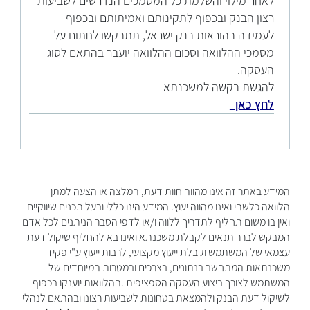
לאחר מילוי והשלמת כל המסמכים הנדרשים לשביעות
רצון הבנק ובכפוף לתקינותם ואמיתותם ובכפוף
לעמידה בהוראות בנק ישראל, תתבקשו לחתום על
מסמכי ההלוואה וסכום ההלוואה יועבר בהתאם לסוג
העסקה.
להגשת בקשה למשכנתא
לחץ כאן
המידע באתר זה אינו מהווה חוות דעת, המלצה או הצעה למתן
הלוואה כלשהי ואינו מהווה יעוץ. המידע הינו כללי ובעל תכנים שיווקיים
ואין בו משום תחליף לתדריך ללווה ו/או לדפי הסבר הניתנים לכל אדם
המבקש לברר תנאים לקבלת משכנתא ואינו בא להחליף שיקול דעת
עצמאי של המשתמש וקבלת ייעוץ מקצועי, לרבות ייעוץ ע"י פקיד
משכנתאות המתחשב בנתונים, בצרכים ובמטרות המיוחדים של
המשתמש לצורך ביצוע העסקה הספציפית .ההלוואות יוענקו בכפוף
לשיקול דעת הבנק ולהמצאת בטחונות לשביעות רצונו ובהתאם לנהלי