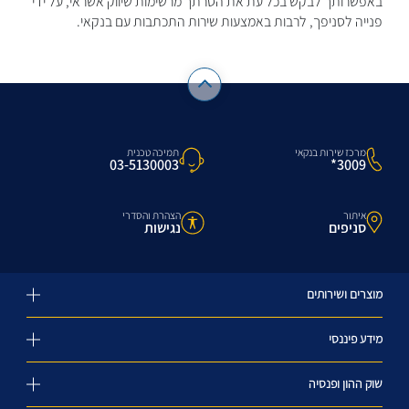
באפשרותך לבקש בכל עת את הסרתך מרשימות שיווק אשראי, על ידי
פנייה לסניפך, לרבות באמצעות שירות התכתבות עם בנקאי.
מרכז שירות בנקאי
תמיכה טכנית
3009*
03-5130003
איתור
הצהרת והסדרי
סניפים
נגישות
מוצרים ושירותים
מידע פיננסי
שוק ההון ופנסיה