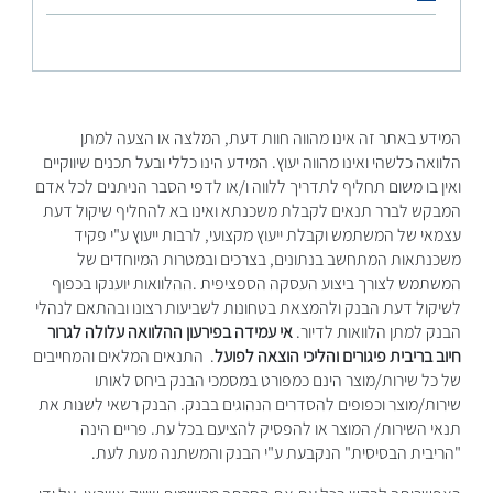
המידע באתר זה אינו מהווה חוות דעת, המלצה או הצעה למתן
הלוואה כלשהי ואינו מהווה יעוץ. המידע הינו כללי ובעל תכנים שיווקיים
ואין בו משום תחליף לתדריך ללווה ו/או לדפי הסבר הניתנים לכל אדם
המבקש לברר תנאים לקבלת משכנתא ואינו בא להחליף שיקול דעת
עצמאי של המשתמש וקבלת ייעוץ מקצועי, לרבות ייעוץ ע"י פקיד
משכנתאות המתחשב בנתונים, בצרכים ובמטרות המיוחדים של
המשתמש לצורך ביצוע העסקה הספציפית .ההלוואות יוענקו בכפוף
לשיקול דעת הבנק ולהמצאת בטחונות לשביעות רצונו ובהתאם לנהלי
הבנק למתן הלוואות לדיור.
אי עמידה בפירעון ההלוואה עלולה לגרור
חיוב בריבית פיגורים והליכי הוצאה לפועל
. התנאים המלאים והמחייבים
של כל שירות/מוצר הינם כמפורט במסמכי הבנק ביחס לאותו
שירות/מוצר וכפופים להסדרים הנהוגים בבנק. הבנק רשאי לשנות את
תנאי השירות/ המוצר או להפסיק להציעם בכל עת. פריים הינה
"הריבית הבסיסית" הנקבעת ע"י הבנק והמשתנה מעת לעת.