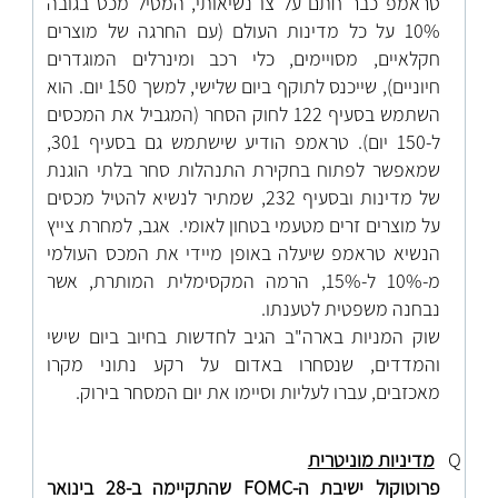
טראמפ כבר חתם על צו נשיאותי, המטיל מכס בגובה
10% על כל מדינות העולם (עם החרגה של מוצרים
חקלאיים, מסויימים, כלי רכב ומינרלים המוגדרים
חיוניים), שייכנס לתוקף ביום שלישי, למשך 150 יום. הוא
השתמש בסעיף 122 לחוק הסחר (המגביל את המכסים
ל-150 יום). טראמפ הודיע שישתמש גם בסעיף 301,
שמאפשר לפתוח בחקירת התנהלות סחר בלתי הוגנת
של מדינות ובסעיף 232, שמתיר לנשיא להטיל מכסים
על מוצרים זרים מטעמי בטחון לאומי. אגב, למחרת צייץ
הנשיא טראמפ שיעלה באופן מיידי את המכס העולמי
מ-10% ל-15%, הרמה המקסימלית המותרת, אשר
נבחנה משפטית לטענתו.
שוק המניות בארה"ב הגיב לחדשות בחיוב ביום שישי
והמדדים, שנסחרו באדום על רקע נתוני מקרו
מאכזבים, עברו לעליות וסיימו את יום המסחר בירוק.
Q
מדיניות מוניטרית
פרוטוקול ישיבת ה-
FOMC
שהתקיימה ב-28 בינואר