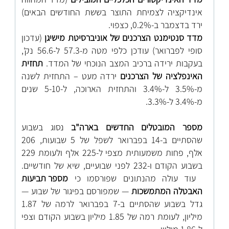
אינדיקציה לצמיחת התוצר בששת החודשים הבאים)
ירד בדצמבר ב-0.2%, כצפוי.
מדד סנטימנט הצרכנים של אוניברסיטת מישיגן
(עדכון
סופי לפברואר) עודכן כלפי מטה מ-57.3 ל-56.6 נק',
בעקבות ירידה ברכיב המצב הנוכחי של המדד.
תחזית
האינפלציה של הצרכנים
ירדה מעט – התחזית לשנה
מ-3.5% ל-3.4% והתחזית הארוכה, ל-5-10 שנים
מ-3.4% ל-3.3%.
מספר המובטלים החדשים בארה"ב
נסוג בשבוע
שהסתיים ב-14 בפברואר לשפל של 5 שבועות, 206
אלף, פחות משמעותית מצפי ל-225 אלף ולעומת 229
בשבוע הקודם ו-232 לפני שבועיים, שיא של חודשיים.
עוד עולה מהנתונים שפורסמו כי
מספר תביעות
האבטלה המתמשכות
— שמפורסם בפיגור של שבוע —
גדל בשבוע שהסתיים ב-7 בפברואר לרמה של 1.87
מיליון, לעומת רמה של 1.85 מיליון בשבוע הקודם וצפי