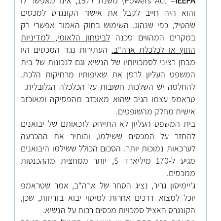
IEEPA
Powers Act =
) משנת 1977, אינו מאפשר לו
והוא היה חייב לקבל את אישור הקונגרס למכסים
שהטיל, כפי שנהוג. השימוש בחוק האמור אפשרי רק
במקרים המהווים סכנה
לביטחון הלאומי, למדיניות
החוץ או לכלכלת ארה"ב.
העתירות נגד המכסים היו
מבחן רציני לסמכויותיו של הנשיא וגם לנכונות של בית
המשפט העליון לרסן את שאיפותיו מרחיקות הלכת.
להחלטה יש השלכות חשובות על הכלכלה הגלובלית.
טראמפ עצמו הגיב שהוא מאוכזב מהפסיקה ומאוכזב
אישית מחלק מהשופטים.
בית המשפט העליון לא התייחס לזכאותם של יבואנים
להחזר על המכסים ששילמו, והותיר את ההכרעה
לערכאות נמוכות יותר. הסכום הכולל ששילמו היבואנים
מגיע ל-170 מיליארד $, יותר ממחצית מההכנסות
ממכסים.
ג'יימיסון גריר, נציג הסחר של ארה"ב, אמר שטראמפ
יוכל למצוא דרכים אחרות למיסוי יבוא בזריזות, שכן,
הקונגרס האציל סמכויות מכסים רבות על הנשיא.