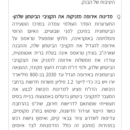
היציבות של הבנק.
Q
מדינות אירופה מזניקות את תקציבי הביטחון שלהן-
התערערות הסדר העולמי עמדה במרכז הוטעידה
הביטחונית במינכן לפני שבועיים. האיום הרוסי
והמלחמה באוקראינה, הלחץ שמפעיל טראמפ על
אירופה להגדיל את תקציבי הביטחון שלה, וההבנה
שארה"ב בעידן טראמפ אינה בעלת ברית אוטומטית,
עודדו את ממשלות אירופה להזניק את תצקציבי
הביטחון שלהן, ולפי דו"ח חברת היעוץ מקינזי, ההוצאה
הביטחונית באירופה תגדל עד 2030 בכ-800 מיליארד
יורו ויש בה כדי לייצר 1.2 מיליון משרות חדשות ברחבי
היבשת. הדו"ח מציע למדינות היבשת לבצע את
המעבר לתקציבי ביטחון גדטלים באמצעות בניית בסיס
תעשייתי שמותאם לדרישות חירום, שת"פ בהרחבת
כושר הייצור ועידוד חדשנות, שימוש בחו"ג מקומיים,
עדיפות לשדרוג ציוד צבאי קיים, ואימוץ גישות רכש
במהירות (מתכון זה כולל הזדמנויות לצד איומים