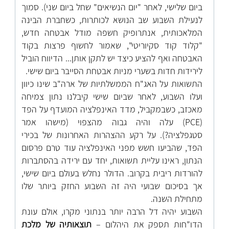
ביום שלישי, לאחר "יום הנשיאים" שחל ביום שני). סמוך
לנעילת השבוע שב הנושא לכותרות, כשחברת הבינה
המלאכותית, אנתרופיק חשפה מודל אבטחה חדש,
"קלוד קוד סקיוריטי", שאמור לחשוף פרצות בקוד
האבטחה ואף להציע כיצד יש לתקן אותן... הדיווח הוביל
לירידות חדות בשערי מניות אבטחת הסייבר ביום שישי.
התשואות על האג"ח הממשלתיות של ארה"ב שינו כיוון
ועלו השבוע, לאחר שביום שישי קיבלנו נתון צמיחה
מאכזב, כשבמקביל, מדד האינפלציה המועדף על הפד
(
PCE
) עלה והיה גבוה מהצפוי (מישהו אמר
סטגפלציה?). על רקע ההצהרות האחרונות של בכירי
הפד, שהביעו חשש מפני האינפלציה עוד טרם פרסום
הנתון, ראינו עליית תשואות, יחד עם ירידה בהסתברות
להורדות ריבית בקרוב. הדולר נחלש בעולם ביום שישי,
אך בסיכום שבועי היה זה השבוע החזק ביותר שלו
מתחילת השנה.
השבוע יהיה דל הרבה יותר בנתוני מקרו, אולם עונת
הדו"חות תספק את היהלום –
תוצאותיה של מלכת