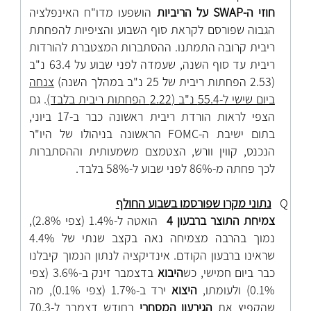
חוזי ה-
SWAP
על הריביות
הושפעו מדו"ח האינפלציה
הגבוה שפורסם לקראת סוף השבוע והציפיות להפחתת
ריבית קרובה התמתנו. ההסתברות המצטברת להורדות
ריבית עד סוף השנה, שעמדה לפני שבוע על 63.4 נ"ב
(2.53 הפחתות ריבית של 25 נ"ב במהלך השנה)
צנחה
ביום שישי ל-55.4 נ"ב (2.22 הפחתות ריבית בלבד)
. גם
הצפי לראות הורדת ריבית ראשונה כבר ב-17 ביוני,
בתום ישיבת ה-
FOMC
הראשונה בניהולו של היו"ר
הנכנס, קווין וורש, הצטמצם משמעותית וההסתברות
לכך פחתה מ-86% לפני שבוע ל-58% בלבד.
Q
נתוני מקרו שפורסמו בשבוע החולף
צמיחת התוצר ברבעון 4
הואטה ל-1.4% (צפי 2.8%),
נמוך בהרבה מצמיחה נאה בקצב שנתי של 4.4%
שראינו ברבעון הקודם. אינדיקציה לנתון הנמוך קיבלנו
כבר ביום חמישי, כש
היבוא
בדצמבר זינק ב-3.6% (צפי
0.1%) ולעומתו,
היצוא
ירד ב-1.7% (צפי 0.1%), מה
שהקפיץ את
הגירעון המסחרי
בחודש דצמבר ל-70.3