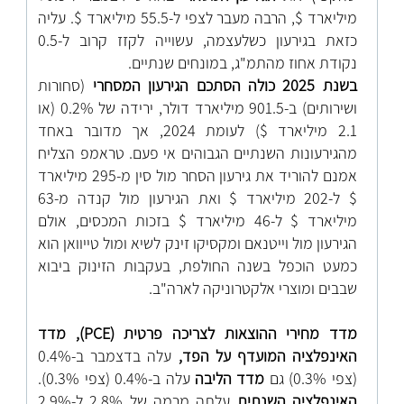
מיליארד $, הרבה מעבר לצפי ל-55.5 מיליארד $. עליה
כזאת בגירעון כשלעצמה, עשוייה לקזז קרוב ל-0.5
נקודת אחוז מהתמ"ג, במונחים שנתיים.
בשנת 2025 כולה הסתכם הגירעון המסחרי
(סחורות
ושירותים) ב-901.5 מיליארד דולר, ירידה של 0.2% (או
2.1 מיליארד $) לעומת 2024, אך מדובר באחד
מהגירעונות השנתיים הגבוהים אי פעם. טראמפ הצליח
אמנם להוריד את גירעון הסחר מול סין מ-295 מיליארד
$ ל-202 מיליארד $ ואת הגירעון מול קנדה מ-63
מיליארד $ ל-46 מיליארד $ בזכות המכסים, אולם
הגירעון מול וייטנאם ומקסיקו זינק לשיא ומול טייוואן הוא
כמעט הוכפל בשנה החולפת, בעקבות הזינוק ביבוא
שבבים ומוצרי אלקטרוניקה לארה"ב.
מדד מחירי ההוצאות לצריכה פרטית (
PCE
), מדד
האינפלציה המועדף על הפד,
עלה בדצמבר ב-0.4%
(צפי 0.3%) גם
מדד הליבה
עלה ב-0.4% (צפי 0.3%).
האינפלציה השנתית
עלתה מרמה של 2.8% ל-2.9%