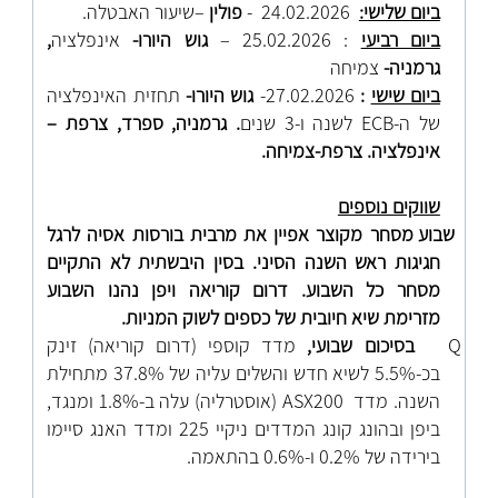
ביום שלישי:
24.02.2026 -
פולין
–שיעור האבטלה.
ביום רביעי
: 25.02.2026 –
גוש היורו-
אינפלציה
,
גרמניה-
צמיחה
ביום שישי
:
27.02.2026-
גוש היורו-
תחזית האינפלציה
של ה-
ECB
לשנה ו-3 שנים
. גרמניה, ספרד, צרפת –
אינפלציה. צרפת-צמיחה.
שווקים נוספים
שבוע מסחר מקוצר אפיין את מרבית בורסות אסיה
לרגל
חגיגות ראש השנה הסיני. בסין היבשתית לא התקיים
מסחר כל השבוע. דרום קוריאה ויפן נהנו השבוע
מזרימת שיא חיובית של כספים לשוק המניות.
Q
בסיכום שבועי,
מדד קוספי (דרום קוריאה) זינק
בכ-5.5% לשיא חדש והשלים עליה של 37.8% מתחילת
השנה. מדד
ASX200 (אוסטרליה) עלה ב-1.8% ומנגד,
ביפן ובהונג קונג המדדים ניקיי 225 ומדד האנג סיימו
בירידה של 0.2% ו-0.6% בהתאמה.