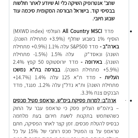
שחב' אנטרופיק השיקה כלי
AI
שיודע לאתר חולשות
בבסיסי קוד. בישראל הבורסה המקומית סיכמה עוד
שבוע חיובי.
מדד
MSCI
All Country
העולמי
(MXWD index)
הוסיף 1% בשבוע שחלף (3.9%+ מתחילת השנה).
בארה"ב -
מדד S&P500
עלה 1.1% (0.9%+ מתחילת
השנה) ונאסד"ק עלה 1.5% (1.5%- מתחילת
השנה).
באירופה -
מדד יורוסטוקס 50 קפץ 2.4%
(5.9%+ מתחילת השנה).
בבורסה בת"א נמשכו
העליות -
מדד ת"א 125 עלה 1.4% (14.7%+
מתחילת השנה) ות"א נדל"ן עלה 1.2%. מנגד, מדד
הבנקים צנח 3.3%.
·
ארה"ב: למרות פסיקת בימ"ש, טראמפ מטיל מכסים
– ביהמ"ש העליון פסק כי טראמפ עבר על החוק
כשהשתמש בתקנות לשעת חירום בעת מלחמה
כבסיס להטלת מכסים. זמן קצר לאחר הפסיקה, חתם
טראמפ על צו המטיל מכס רוחבי של 15% על כל