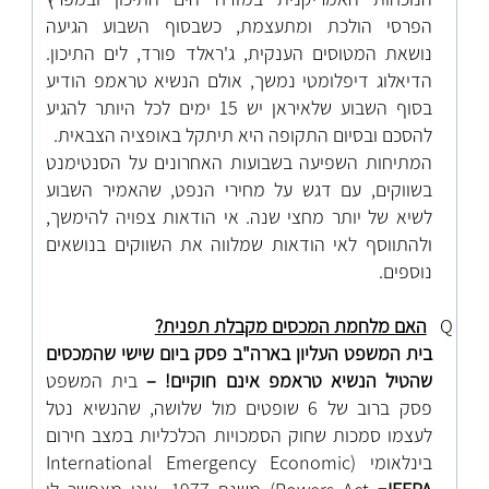
הפרסי הולכת ומתעצמת, כשבסוף השבוע הגיעה
נושאת המטוסים הענקית, ג'ראלד פורד, לים התיכון.
הדיאלוג דיפלומטי נמשך, אולם הנשיא טראמפ הודיע
בסוף השבוע שלאיראן יש 15 ימים לכל היותר להגיע
להסכם ובסיום התקופה היא תיתקל באופציה הצבאית.
המתיחות השפיעה בשבועות האחרונים על הסנטימנט
בשווקים, עם דגש על מחירי הנפט, שהאמיר השבוע
לשיא של יותר מחצי שנה. אי הודאות צפויה להימשך,
ולהתווסף לאי הודאות שמלווה את השווקים בנושאים
נוספים.
Q
האם מלחמת המכסים מקבלת תפנית?
בית המשפט העליון בארה"ב פסק ביום שישי שהמכסים
שהטיל הנשיא טראמפ אינם חוקיים! –
בית המשפט
פסק ברוב של 6 שופטים מול שלושה, שהנשיא נטל
לעצמו סמכות שחוק הסמכויות הכלכליות במצב חירום
בינלאומי (
International Emergency Economic