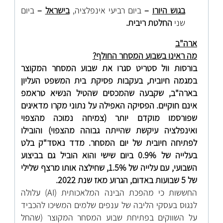
בגוש היורו
–
ביום רביעי אינפלציה,
בישראל
–
ביום
שני
החלטת ריבית.
ארה"ב
מה ראינו בשבוע המסחר החולף?
בורסות וול סטריט סגרו את שבוע המסחר המקוצר
במגמה חיובית, בעקבות פסיקת בית המשפט העליון
בארה"ב, שקבעה שהמכסים שהטיל הנשיא טראמפ
אינם חוקיים. הפסיקה האפילה על נתוני מקרו מדאיגים
שפורסמו מוקדם יותר (צמיחה נמוכה מהצפוי
ואינפלציה עיקשת שהייתה גבוהה מהצפוי) והובילו
לפתיחה חיובית של יום המסחר. מדד נאסד"ק בלט
בעלייה של 0.9% ביום שישי והוא הוביל גם בביצוע
השבועי, עם עלייה של 1.5%, שחילצה אותו מרצף שלילי
של 5 שבועות באדום, הגרוע מאז שנת 2022.
החששות כי מהפכת הבינה המלאכותית
(AI)
עלולה
לנגוס בעסקי הליבה של ענפים שלמים המשיכו להכביד
על השווקים בפתיחת שבוע המסחר המקוצר (שהחל