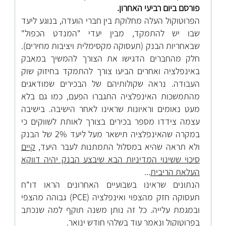
פורסם ביום רביעי האחרון.
הפרוטוקול העלה מחלוקת בין חברי הועדה, בנוגע ליעד
שבו יש להתמקד, מבין יעדי "המנדט הכפול"
שבאחריות הבנק (תעסוקה מקסימלית ויציבות מחירים).
חלק מהחברים הדגישו את הצורך להמשיך במאבק
באינפלציה ואחרים הביעו צורך להתמקד בחיזוק שוק
העבודה. נראה שקולותיהם של הבכירים שמודאגים
מהתמשכות האינפלציה התגברו הפעם, כמו גם בלא
מעט נאומים וראיונות שראינו לאחר הישיבה. בישיבה
עצמה צידדו מספר בכירים בצורך לאותת לשווקים כי
במקרה שהאינפלציה תישאר מעל ליעד 2% של הבנק
ולא תראה שהיא במסלול התמתנות לעבר היעד,
קיים
סיכוי ששינוי המדיניות הבא שיבצע הבנק יהיה דווקא
העלאת הריבית
...
הנתונים שראינו בשבועיים האחרונים הראו דו"ח
תעסוקה חזק מהצפוי ואינפלציה (
PCE) גבוהה מהצפי
ובמגמת עלייה. כל זה נותן משנה תוקף למה שנכתב
בפרוטוקול ונאמר עוד בשלהי חודש ינואר.