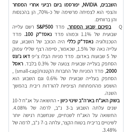
השבבים,
NVIDIA
, יפורסמו ביום רביעי אחרי המסחר
והצפי הוא לצמיחה מרשימה של כ-70%, הן בהכנסות
והן ברווחים.
Q
בסיכום שבוע המסחר
,
מדד
S&P500
רשם עלייה
שבועית של 1.1% וכמוהו מדד
נאסד"ק 100.
מדד
הטכנולוגיה
נאסד"ק כללי
היה הכוכב של השבוע, עם
עלייה נאה של 1.5%, שכאמור, סיימה רצף שלילי עמוק
של 5 שבועות באדום. מדד מניות הבלו צ'יפ
דאו ג'ונס
הסתפק בעלייה שבועית צנועה של 0.3% בלבד.
ראסל
2000
, מדד המניות של החברות הקטנות
(small-cap) ,
הסתפק בעלייה שבועית של 0.6% וגם השבוע הוא
הושפע מהתפתחות הציפיות להורדות ריבית בהמשך
השנה.
בשוק האג"ח בארה"ב שינוי כיוון -
התשואה על אג"ח ל-10
שנים עלתה השבוע ב-3 נ"ב, לרמה של 4.08%.
התשואה על האג"ח לשנתיים, שנחשבת רגישה יותר
לשינויים בריבית בטווח הקצר, עלתה ב-7 נ"ב, לרמה של
3.48%.