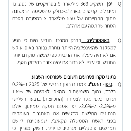
Q
יפן
תשקיע 363 מיליארד $ בפרויקטים של נפט, גז
ומינרלים קריטיים בארה"ב-כחלק מהפעימה הראשונה
מתוך התחייבות של 550 מיליארד $ במסגרת הסכם
הסחר שחתמה עם ארה"ב.
Q
באוסטרליה:
הבנק המרכזי הודיע היום כי הגיע
למסקנה שהאינפלציה הייתה נותרת גבוהה באופן עיקש
אם לא היה מעלה את הריבית כפי שעשה מוקדם יותר
החודש, וכי עדיין לא ברור אם יהיה צורך בהידוק נוסף
.
נתוני מקרו ואירועים חשובים שפורסמו השבוע
Q
ביפן
-
התמ"ג
צמח ברבעון הרביעי של 2025 ב-0.2%
בלבד, נמוך משמעותית מהצפי לצמיחה של 1.6%
ועדכון כלפי מטה לצמיחה (התכווצות) ברבעון השלישי
מ-2.3%- ל-2.6%-. יפן אמנם חמקה ממיתון, אולם
הנתונים החלשים מדגישים את האתגרים העומדים
בפני ראשת הממשלה טקאיצ'י, שמעוניינת ליישם
תמריצים פיסקליים אגרסיביים יותר. השוק מעריך כי