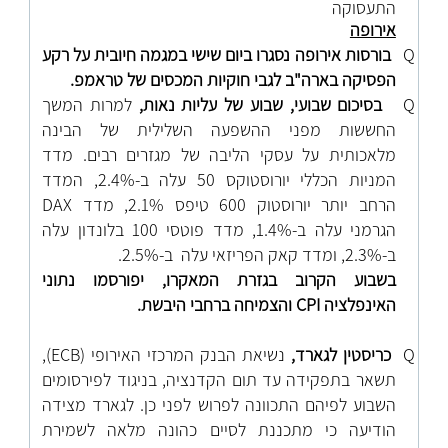
התעסוקה
אירופה
Q
בורסות אירופה נסגרו ביום שישי במגמה חיובית על רקע
הפסיקה בארה"ב לגבי חוקיות המכסים של טראמפ.
Q
בסיכום שבועי, שבוע של עליות נאות,
למרות המשך
החששות מפני ההשפעה השלילית של הבינה
מלאכותית על עסקי הליבה של מגזרים רבים. מדד
המניות הכללי יורוסטוקס 50 עלה ב-2.4%, המדד
הרחב יותר יורוסטוק 600 טיפס 2.1%, מדד
DAX
הגרמני עלה ב-1.4%, מדד פוטסי 100 בלונדון עלה
ב-2.3%, ומדד קאק הפריזאי עלה ב-2.5%.
בשבוע הקרוב בגזרת המאקרו, יפורסמו נתוני
האינפלציה
CPI
והצמיחה ברחבי היבשת.
Q
כריסטין לגארד,
נשיאת הבנק המרכזי האירופי (
ECB),
תשאר בתפקידה עד תום הקדנציה, בניגוד לפירסומים
השבוע לפיהם התכוונה לפרוש לפני כן. לגארד מצידה
הודיעה כי מתכננת לסיים כהונה מלאה לשמירת