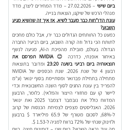
ביום שישי
– 27.02.2026 – מדד המחירים ליצרן, מדד
מנהלי הרכש של שיקגו, הוצאות בנייה.
עונת הדו"חות כבר מעבר לשיא, אז איך זה שהשיא מגיע
השבוע
?
כמעט כל התותחים הגדולים כבר ירו, אבל כולם מחכים
לתותח הכי גדול וזה קורה השבוע, ביום רביעי! החברה
הגדולה בעולם, מובילת מהפיכת ה-
AI
, מגיעה לנשף
באיחור אופנתי, כדרכה
😊
NVIDIA
תפרסם את
תוצאותיה ביום רביעי בשעה 23:20
ומדובר בתוצאות
רבעון 4 של שנת 2026. שנת הכספים של
NVIDIA
מתחילה בתחילת פברואר ומסתיימת בסוף ינואר (ע"מ
להפריד בין עונת החגים לסוף השנה החשבונאית וכדי
ליישר קו עם מחזורי הייצור והמלאי). כלומר, הרבעון
המדווח כולל את נובמבר דצמבר 2025 ואת ינואר
2026. האנליסטים מצפים לצמיחת הכנסות של קרוב
ל-68%, לסכום מטורף של 65.9 מיליארד $ ברבעון
ולזינוק שנתי של 72% ברווח למניה ל-1.53 $.
מה עוד נראה השבוע?
ביום שני
– דומינוס פיצה.
ביום