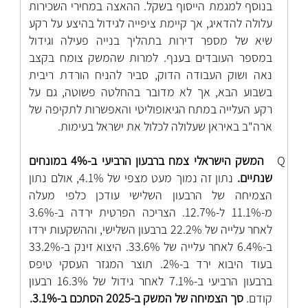
בנוסף למגמת הייסוף בשקל. ההאצה במחירי השכירות
עלולה להדאיג, אך קיימת ציפייה לגידול בהיצע על רקע
שיא של מספר דירות בתהליך בנייה פעילה וגידול
במספר העובדים בענף. למרות שהמשק צומח בקצב
נאה ושוק העבודה הדוק, סביר להניח הורדת ריבית
בשבוע הבא, אך לא מדובר בהחלטה פשוטה, גם על
רקע העלייה במתח הגיאופוליטי והאפשרות לתקיפה של
ארה"ב באיראן שעלולה לכלול את ישראל בעימות.
Q
המשק הישראלי צמח ברבעון הרביעי ב-4% במונחים
שנתיים.
נתון זה נמוך מעט מצפי של 4.1%, אולם נתון
הצמיחה של הרבעון השלישי עודכן כלפי מעלה
מ-11.1% ל-12.7%. הצריכה הפרטית ירדה ב-3.6%
לאחר עלייה של 22.2% ברבעון השלישי, וההשקעות ירדו
ב-6.4% לאחר עלייה של 33.6%. היצוא זינק ב-33.2%
בעוד היבוא ירד ב-2%. תוצר המגזר העסקי טיפס
ברבעון הרביעי ב-7.1% לאחר גידול של 16.3% רבעון
קודם.
סך הצמיחה של המשק ב-2025 הסתכם ב-3.1%.