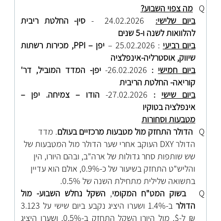
Q
מה צפוי השבוע?
ביום שלישי:
24.02.2026 -
סין- החלטת ריבית
להלוואות לשנה ו-5 שנים
ביום רביעי
: 25.02.2026 –
יפן –
PPI
, מכירות רשתות
שיווק, אוסטרליה-אינפלציה
ביום חמישי
:
26.02.2026-
יפן- המדד המוביל, דר'
קוריאה- החלטת הריבית
ביום שישי
:
27.02.2026-
הודו – צמיחה. יפן –
אינפלציה בטוקיו
מטבעות וסחורות
Q
הדולר התחזק מול מטבעות מרכזיים בעולם
. מדד
הדולר DXY
העוקב אחרי שער הדולר מול המטבעות של
שש שותפות סחר גדולות של ארה"ב, ובהם היורו, הין
והליש"ט התחזק בשיעור של כ-0.9%, אולם הוא עדיין
בתשואה שלילית מתחילת השנה של 0.5%.
Q
בשוק המט"ח
המקומי
,
השקל נחלש השבוע- מול
הדולר
ב-1.4% ושערו היציג נקבע ביום שישי על 3.123
₪ ל-$. מול היורו השקל התחזק ב-0.5%, ושערו היציג