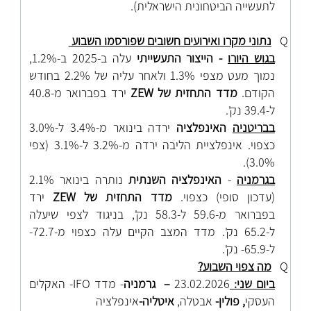
לתעשייה הביטחונית הישראלית).
Q
נתוני מקרו ואירועים חשובים שפורסמו השבוע
בגוש היורו
-
הייצור התעשייתי
עלה ב-2025 ב-1.2%,
נמוך מעט מצפי 1.3% ולאחר עליה של 2.2% בחודש
הקודם
.
מדד התחזית של
ZEW
ירד בפברואר מ-40.8
ל-39.4 נק'.
בבריטניה
האינפלציה
ירדה בינואר מ-3.4% ל-3.0%
כצפוי. אינפלציית הליבה ירדה מ-3.2% ל-3.1% (צפי
3.0%).
בגרמניה
-
האינפלציה השנתית
נותרה בינואר 2.1%
(עדכון סופי) כצפוי.
מדד התחזית של
ZEW
ירד
בפברואר מ-59.6 ל-58.3 נק', בניגוד לצפי שיעלה
ל-65.2 נק'. מדד המצב הקיים עלה כצפוי מ-72.7-
ל-65.9- נק'.
Q
מה צפוי השבוע?
ביום שני:
23.02.2026
– גרמניה
- מדד
IFO
- האקלים
העסקי
, פולין-
אבטלה,
איטליה-
אינפלציה