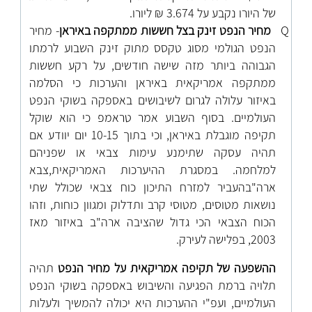
של היורו נקבע על 3.674 ₪ ליורו.
Q
מחיר הנפט זינק בצל חששות ממתקפה באיראן
- מחיר
הנפט הגולמי מסוג טקסס מתוק זינק השבוע לרמתו
הגבוהה ביותר מזה שישה חודשים, על רקע חששות
ממתקפה אמריקאית באיראן והערכות כי הסלמה
באיזור עלולה לגרום לשיבושים באספקה בשוקי הנפט
העולמיים. בסוף השבוע אמר טראמפ כי הוא שוקל
תקיפה מוגבלת באיראן, וכי בתוך 10-15 יום יוודע אם
תהיה עסקה שתימנע עימות צבאי או שפניהם
למלחמה. במסגרת ההיערכות האמריקאית,צבא
ארה"בהעביר למזרח התיכון כוח צבאי שכולל שתי
נושאות מטוסים, מטוסי קרב ותדלוק ומגוון כוחות, וזהו
הכוח הצבאי הכי גדול שהציבה ארה"ב באיזור מאז
2003, בפלישה לעירק.
ההשפעה של תקיפה אמריקאית על מחיר הנפט
תהיה
תלויה ברמת הפגיעה והשיבוש באספקה בשוקי הנפט
העולמיים, ועפ"י ההערכות היא יכולה להמשיך ולעלות