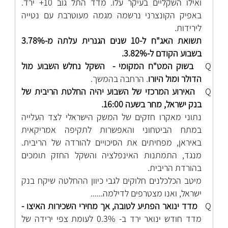
ואילו השקליים בעיקר עלו. מדד התל גוב 10+ ירד.
באפיק הקונצרני נרשמה מגמה מעוטרבת עם נטייה
לירידות.
תשואת האג"ח ל-10 שנים הגנרית עלתה מ-3.78%
בשבוע הקודם ל-3.82%.
Q
בשוק המט"ח המקומי -
השקל נחלש השבוע מול
הדולר ומול היורו
.
הרחבה בהמשך.
Q
האירוע המרכזי של השבוע יהיה החלטת הריבית של
בנק ישראל, מחר בשעה 16:00.
נתוני מאקרו חזקים של המשק הישראלי לצד העלייה
במתח הביטחוני והאפשרות לתקיפה אמריקאית
באיראן, מפחיתים את הסיכויים להורדה של הריבית.
מנגד, התמתנות האינפלציה והשקל החזק תומכים
בהורדת הריבית.
מיטב הכלכלנים חלוקים לגבי כיוון ההחלטה שיקח בנק
ישראל, ואנו מצטרפים לדילמה......
Q
מדד ינואר הפתיע לטובה, אך מחירי השכירות האיצו -
מדד חודש ינואר ירד ב- 0.3% לעומת צפי ירידה של