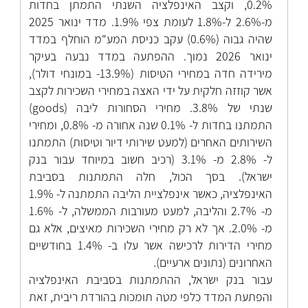
0.2%, וקצב האינפלציה השנתי התמתן בחדות
מ-2.6% ל-1.8% לעומת צפי 1.9%. מדד ינואר 2025
שהיה גבוה (0.6%) עקב כניסת המע"מ הוחלף במדד
ינואר 2026 נמוך. ההפתעה במדד נבעה בעיקר
מירידה חדה במחירי הטיסות (13.9%- במונחי דולר),
אשר קוזזה חלקית על ידי האצה במחירי השכירות לקצב
שנתי של 3.8%. מחירי הסחורות ליבה (
goods)
התמתנו בחדות ל- 0.1% שנה אחורה מ- 0.8%, ומחירי
השירותים האחרים (למעט שירותי דיור וטיסות) התמתנו
ל- 2.8% מ- 3.1% (רכיב חשוב במיוחד עבור בנק
ישראל). בסך הכול, חלה התמתנות בסביבת
האינפלציה, כאשר אינפלציית הליבה התמתנה ל- 1.9%
מ- 2.7% והליבה, למעט מעורבות הממשלה, ל- 1.6%
מ- 2.0%. אך לא רק מחירי השכירות מאיצים, אלא גם
מחירי הדירות לרכישה אשר עלו ב- 1.4% בחודשיים
האחרונים (נתונים ארעיים).
עבור בנק ישראל, ההתמתנות בסביבת האינפלציה
והפתעת המדד כלפי מטה תומכות בהורדת ריבית, זאת