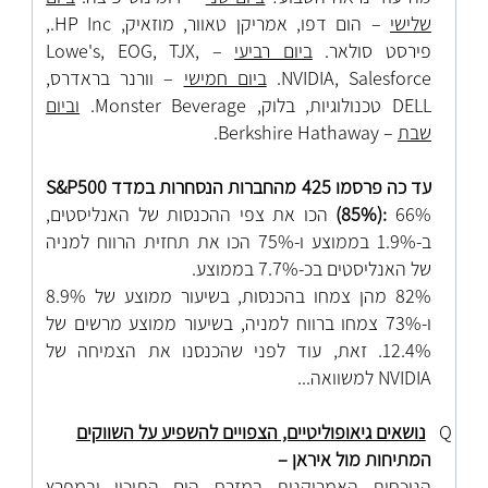
שלישי
– הום דפו, אמריקן טאוור, מוזאיק,
HP Inc.
,
פירסט סולאר.
ביום רביעי
–
EOG, TJX,
,
Lowe's
Salesforce.
,
NVIDIA
ביום חמישי
– וורנר בראדרס,
DELL
טכנולוגיות, בלוק,
Monster Beverage.
וביום
שבת
– Berkshire Hathaway.
עד כה פרסמו 425 מהחברות הנסחרות במדד
S&P500
(85%):
66% הכו את צפי ההכנסות של האנליסטים,
ב-1.9% בממוצע ו-75% הכו את תחזית הרווח למניה
של האנליסטים בכ-7.7% בממוצע.
82% מהן צמחו בהכנסות, בשיעור ממוצע של 8.9%
ו-73% צמחו ברווח למניה, בשיעור ממוצע מרשים של
12.4%. זאת, עוד לפני שהכנסנו את הצמיחה של
NVIDIA
למשוואה...
Q
נושאים גיאופוליטיים, הצפויים להשפיע על השווקים
המתיחות מול איראן –
הנוכחות האמריקנית במזרח הים התיכון ובמפרץ