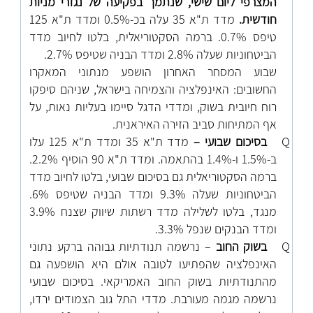
המצרפי ליום שישי, שנתמך בפקיעה של נגזרי מניות
חודשית.
מדד ת"א 35 עלה בכ-0.5% ומדד ת"א 125
טיפס 0.7%. ברמה הסקטוריאלית, בלטו לחיוב מדד
הביטחוניות שעלה 2.8% ומדד הבניה שטיפס 2.7%.
שבוע המסחר האחרון הושפע מנתוני המאקרו
החשובים: האינפלציה והצמיחה בישראל, שניהם סיפקו
רוח חיובית בשוק, ומדדי הדגל סיימו בעליות נאות, על
אף המתיחות סביב הזירה האיראנית.
Q
בסיכום שבועי –
מדד ת"א 35 ומדד ת"א 125 עלו
ב-1.5% ו-1.4% בהתאמה. ומדד ת"א 90 הוסיף 2.2%.
ברמה הסקטוריאלית גם בסיכום שבועי, בלטו לחיוב מדד
הביטחוניות שעלה 9.3% ומדד הבניה שטיפס 6%.
מנגד, בלטו לשלילה מדד רשתות שיווק שצנח 3.9%
ומדד הבנקים שנפל 3.3%.
Q
בשוק החוב
– נרשמה תנודתיות גבוהה ברקע נתוני
האינפלציה שהפתיעו לטובה אולם היא הושפעה גם
מהתנודתיות בשוק החוב האמריקאי. בסיכום שבועי
נרשמה מגמה מעורבת. מדדי התל גוב הצמודים ירדו,