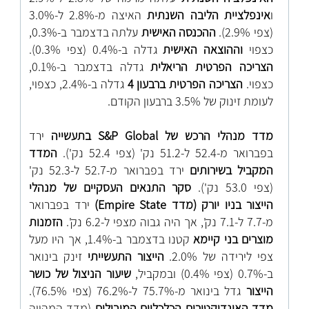
ו
אינפלציית הליבה השנתית
האיצה מ-2.8% ל-3.0%
(צפי 2.9%).
ההכנסה האישית
עלתה בדצמבר ב-0.3%,
כצפוי
וההוצאה האישית
גדלה ב-0.4% (צפי 0.3%).
הצריכה הפרטית הריאלית
גדלה בדצמבר ב-0.1%,
כצפוי.
הצריכה הפרטית ברבעון 4
גדלה ב-2.4%, כצפוי,
לעומת זינוק של 3.5% ברבעון הקודם.
מדד מנהלי הרכש של
S&P Global
בתעשייה
ירד
בפברואר מ-52.4 ל-51.2 נק' (צפי 52.4 נק').
המדד
המקביל בשירותים
ירד בפברואר מ-52.7 ל-52.3 נק'
(צפי 53.0 נק').
סקר התנאים העסקיים של מנהלי
הייצור בניו יורק (מדד
Empire State
)
ירד בפברואר
מ-7.7 ל-7.1 נק', אך היה גבוה מצפי ל-6.2 נק'.
הזמנות
מוצרים בני קיימא
קטנו בדצמבר ב-1.4%, אך היו מעל
צפי לירידה של 2.0%.
הייצור התעשייתי
זינק בינואר
ב-0.7% (צפי 0.4%) ובמקביל,
שיעור הניצול של כושר
הייצור
גדל בינואר מ-75.7% ל-76.2% (צפי 76.5%).
מדד האינדיקטורים הכלכליים המובילים
(מדד המהווה