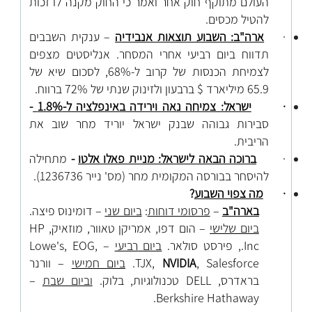
העולם מתוקף חוק אחר ואמר כי החוק מקנה לו זכות
להטיל מכסים.
·
ארה"ב: השבוע תוצאות אנבידיה
– ענקית השבבים
תדווח ביום רביעי אחרי המסחר. אנליסטים מצפים
לצמיחת הכנסות של קרוב ל-68%, לסכום שיא של
65.9 מיליארד $ ברבעון ולזינוק שנתי של 72% ברווח.
·
ישראל: צמיחה נאה וירידה באינפלציה ל-1.8%
-
סבירות גבוהה שבנק ישראל יוריד מחר שוב את
הריבית.
·
ברוכה הבאה לישראל: מניית פאלו אלטו
-
מתחילה
להיסחר בבורסה המקומית מחר (מס' נייר 1236736).
·
מה צפוי השבוע
?
בארה"ב
–
פרסומי דוחות
:
ביום שני
– דומינוס פיצה.
ביום שלישי
– הום דפו, אמריקן טאוור, מוזאיק,
HP
Inc., פירסט סולאר.
ביום רביעי
– Lowe's
EOG,
,
Salesforce.
,
NVIDIA
TJX,
ביום חמישי
– וורנר
בראדרס, DELL
טכנולוגיות, בלוק.
וביום שבת
–
Berkshire Hathaway.