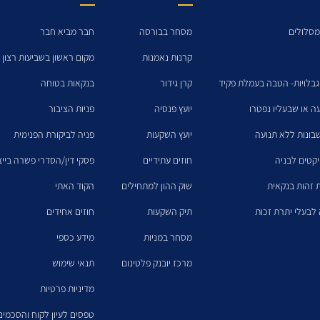
מסלולים
מסחר בבורסה
חבר מביא חבר
קרנות נאמנות
מקום ראשון בשביעות רצון 
גבלויות- הטבה בעמלת פקיד
קרן גידור
בנקאות בטוחה
עה או שבעליו נפטרו
יועץ פנסיה
פניות הציבור
בונות ללא תנועה
יועץ השקעות
פניה לביקורת הפנימית
יקטים לבניה
חוזים עתידיים
פסקי דין/הסדרי פשרה בייצו
 זהות בנקאית
שוק ההון למתחילים
הקוד האתי
לבעלי יתרת זכות
תיק השקעות
חוזים אחידים
מסחר במניות
מידע כספי
מרכז יובנק פלטינום
תנאי שימוש
מדיניות פרטיות
טפסים לעיון לקוח והסכמים