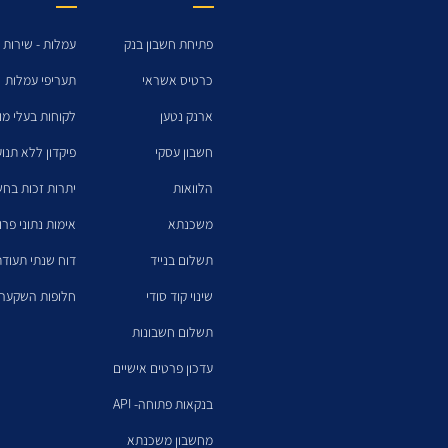
פתיחת חשבון בנק
עמלות - שירות 
כרטיס אשראי
תעריפי עמלות
ארנק נטען
לקוחות בעלי מו
חשבון עסקי
פיקדון ללא תנו
הלוואות
יתרות זכות בחש
משכנתא
אימות נתוני פרו
תשלום בנייד
דוח שנתי תעודת
שינוי קוד סודי
חלופות השקעה 
תשלום חשבונות
עדכון פרטים אישיים
בנקאות פתוחה- API
מחשבון משכנתא