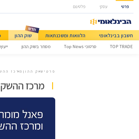
גישה ישירה לכפתור כניסה לחשבונך
פרטי
עסקי
פלטינום
חשבון בבינלאומי
הלוואות ומשכנתאות
שוק ההון
כ
מט"ח ותשלומים בינלאומיים
TOP TRADE
סרטוני Top News
מסחר בשוק ההון
ייעוץ
פרטי
שוק ההון
מרכז ההש
מרכז ההשקע