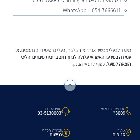
בשימוש בכרטיס בארץ ובחו"ל- 03-6178883
WhatsApp – 054-7666611
מיועד לבעלי מכשיר אנדרואיד בלבד, בעלי כרטיסי חיוב נתמכים
. אי
עמידה בפירעון האשראי עלולה לגרור חיוב בריבית פיגורים והליכי
הוצאה לפועל.
​כפוף לתנאי הבנק.
מרכז שירות בנקאי
תמיכה טכנית
3009*
03-5130003
איתור
הצהרת והסדרי
סניפים
נגישות