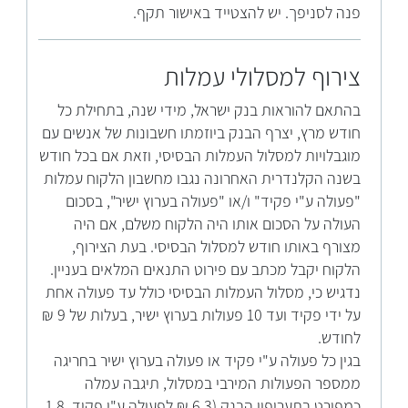
פנה לסניפך. יש להצטייד באישור תקף.
צירוף למסלולי עמלות
בהתאם להוראות בנק ישראל, מידי שנה, בתחילת כל
חודש מרץ, יצרף הבנק ביוזמתו חשבונות של אנשים עם
מוגבלויות למסלול העמלות הבסיסי, וזאת אם בכל חודש
בשנה הקלנדרית האחרונה נגבו מחשבון הלקוח עמלות
"פעולה ע"י פקיד" ו/או "פעולה בערוץ ישיר", בסכום
העולה על הסכום אותו היה הלקוח משלם, אם היה
מצורף באותו חודש למסלול הבסיסי. בעת הצירוף,
הלקוח יקבל מכתב עם פירוט התנאים המלאים בעניין.
נדגיש כי, מסלול העמלות הבסיסי כולל עד פעולה אחת
על ידי פקיד ועד 10 פעולות בערוץ ישיר, בעלות של 9 ₪
לחודש.
בגין כל פעולה ע"י פקיד או פעולה בערוץ ישיר בחריגה
ממספר הפעולות המירבי במסלול, תיגבה עמלה
כמפורט בתעריפון הבנק (6.3 ₪ לפעולה ע"י פקיד, 1.8