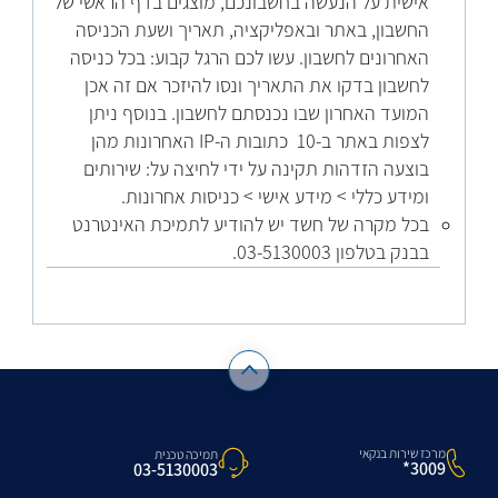
אישית על הנעשה בחשבונכם, מוצגים בדף הראשי של
החשבון, באתר ובאפליקציה, תאריך ושעת הכניסה
האחרונים לחשבון. עשו לכם הרגל קבוע: בכל כניסה
לחשבון בדקו את התאריך ונסו להיזכר אם זה אכן
המועד האחרון שבו נכנסתם לחשבון. בנוסף ניתן
לצפות באתר ב-10 כתובות ה-IP האחרונות מהן
בוצעה הזדהות תקינה על ידי לחיצה על: שירותים
ומידע כללי > מידע אישי > כניסות אחרונות.
בכל מקרה של חשד יש להודיע לתמיכת האינטרנט
בבנק בטלפון 03-5130003.
מרכז שירות בנקאי
תמיכה טכנית
3009*
03-5130003