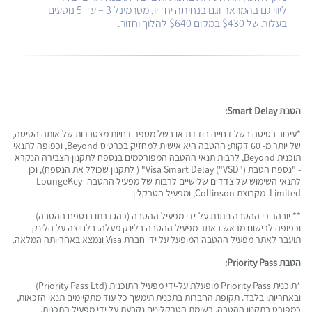
ליווי גם בהמראה וגם בנחיתה יחדיו, מטרמינל 3 – עד 5 נוסעים
בעלות של $430 במקום $640 להלוך וחזור.
הטבת Smart Delay:
*עיכוב בטיסה בשל דחייה בודדת או בשל מספר דחיות מצטברות של אותה הטיסה,
של יותר מ- 60 דקות; ההטבה היא אישית למחזיק בכרטיס Beyond, וכפופה לתנאי
תוכנית Beyond, לרבות תנאי ההטבה המפורסמים בנספח לתקנון הצבירה הנקרא
- "נספח הטבת ("VSD") Visa Smart Delay" ( לתקנון שכולל את הנספח), וכן
לתנאי השימוש של צדדים שלישיים לרבות של מפעיל ההטבה- LoungeKey
Limited מקבוצת Collinson, ומפעיל הטרקלין.
** יובהר כי ההטבה ניתנת על-ידי מפעיל ההטבה (כהגדרתו בנספח ההטבה)
וכפופה לרישום מראש באתר מפעיל ההטבה בלינק מעלה. בלחיצה על הלינק
תועבר לאתר מפעיל ההטבה המופעל על ידי חברת Visa ונמצא באחריותה המלאה.
הטבת Priority Pass:
*תוכנית Priority Pass מופעלת על-ידי מפעיל התוכנית (Priority Pass Ltd)
ובאחריותו בלבד. תקופת החברות בתכנית תימשך כל עוד מתקיימים תנאי הזכאות,
כמפורט בתקנון ההטבה. רשימת הטרקלינים נקבעת על ידי מפעיל התכנית,