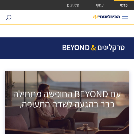
ישה ישירה לכפתור כניסה לחשבונך
פרטי
עסקי
פלטינום
search
טרקלינים
&
BEYOND
עם BEYOND החופשה מתחילה
כבר בהגעה לשדה התעופה.