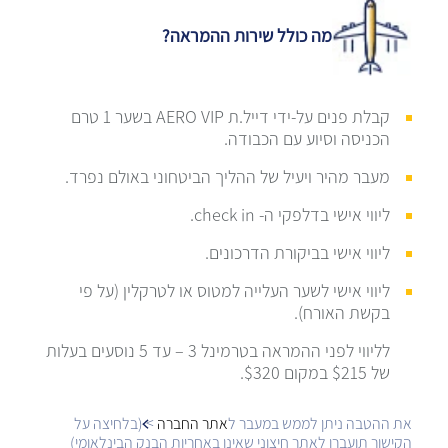
מה כולל שירות ההמראה?
קבלת פנים על-ידי דייל.ת AERO VIP בשער 1 טרם
הכניסה וסיוע עם הכבודה.
מעבר מהיר ויעיל של ההליך הביטחוני באולם נפרד.
ליווי אישי בדלפקי ה- check in.
ליווי אישי בביקורת הדרכונים.
ליווי אישי לשער העלייה למטוס או לטרקלין (על פי
בקשת האורח).
לליווי לפני ההמראה בטרמינל 3 – עד 5 נוסעים בעלות
של $215 במקום $320.
את ההטבה ניתן לממש במעבר ל
אתר החברה
> (בלחיצה על
הקישור תועברו לאתר חיצוני שאינו באחריות הבנק הבינלאומי)