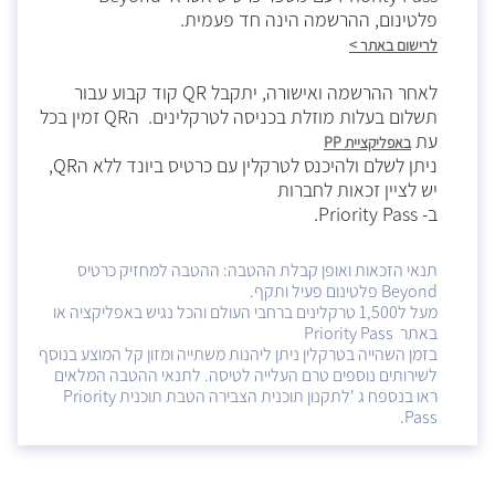
פלטינום, ההרשמה הינה חד פעמית.
לרישום באתר >
לאחר ההרשמה ואישורה, יתקבל QR קוד קבוע עבור
תשלום בעלות מוזלת בכניסה לטרקלינים. הQR זמין בכל
עת
באפליקציית PP
ניתן לשלם ולהיכנס לטרקלין עם כרטיס ביונד ללא הQR,
יש לציין זכאות לחברות
ב- Priority Pass.
תנאי הזכאות ואופן קבלת ההטבה: ההטבה למחזיק כרטיס
Beyond פלטינום פעיל ותקף.
מעל ל1,500 טרקלינים ברחבי העולם והכל נגיש באפליקציה או
באתר Priority Pass
בזמן השהייה בטרקלין ניתן ליהנות משתייה ומזון קל המוצע בנוסף
לשירותים נוספים טרם העלייה לטיסה. לתנאי ההטבה המלאים
ראו בנספח ג 'לתקנון תוכנית הצבירה הטבת תוכנית Priority
Pass.