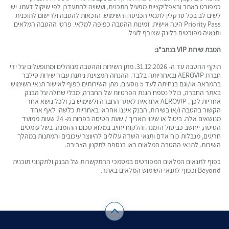
כמפורט באתר ובאפליקציית מפעיל התכנית, ועשויה להתעדכן לפי שיקול דעתו. יש
לשים לב בכל טרקלין לתנאי הכניסה והשימוש. הזכאות להטבה ולרישום לתוכנית
Priority Pass הינה אישית. זמינות ההטבה כפופה למלאי. פרטי ההטבה המלאים
ותנאיה מפורטים בלינק שצורף לעיל.
הטבת שירות VIP בנתב"ג:
תוקף ההטבה עד ה- 31.12.2026. מתן השירות וההטבה מנוהלים ומתופעלים על ידי
חברת AEROVIP ובאחריותה בלבד. ההנחה המצוינת ניתנת עבור שירות סילבר
בהמראה או/וגם בנחיתה לעד 5 נוסעים. מתן השירותים כפוף לאישור תנאי השימוש
באתר החברה, כולל נספח הגנת הפרטיות של החברה, מבלי שחלה על הבנק
אחריות לכך. AEROVIP אחראית לאתר החברה ולשימוש בו, ולכל נושא אחר
הקשור בהטבה ו/או בשירות. הבנק איננו אחראי באחריות כלשהי לאף אחד
מנושאים אלה. ביטול או שינוי תאריך / שעת הטיסה בפחות מ- 24 שעות ממועד
הטיסה, ייחשב כביטול הזמנה והלקוח יחויב במלוא סכום ההזמנה. בשל עומסים
חריגים, מגבלות כוח אדם ותנאי השדה עלולים להיווצר עיכובים והמתנות במהלך
השירות. לתנאי ההטבה המלאים ראו בנספח לתקנון הצבירה.
כפוף לתנאים המלאים המפורטים במסמכי ההתקשרות של הבנק ולתקנוני תוכנית
Beyond וכפוף לתנאי השימוש המלאים באתר.