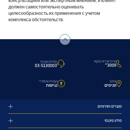
консультацией или экспертным мнением, и клиент
должен самостоятельно оценивать
целесообразность их применения с учетом
комплекса обстоятельств.
מרכז שירות בנקאי
תמיכה טכנית
3009*
03-5130003
איתור
הצהרת והסדרי
סניפים
נגישות
מוצרים ושירותים
מידע פיננסי