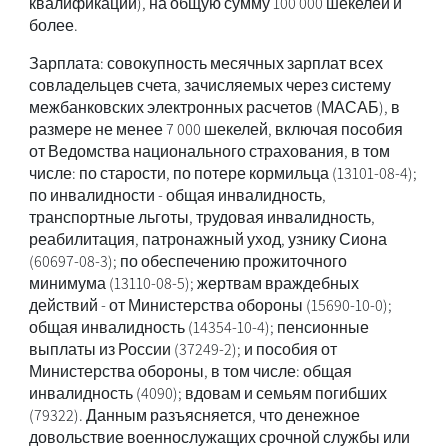
квалификации), на общую сумму 100 000 шекелей и
более.
Зарплата: совокупность месячных зарплат всех
совладельцев счета, зачисляемых через систему
межбанковских электронных расчетов (МАСАБ), в
размере не менее 7 000 шекелей, включая пособия
от Ведомства национального страхования, в том
числе: по старости, по потере кормильца (13101-08-4);
по инвалидности - общая инвалидность,
транспортные льготы, трудовая инвалидность,
реабилитация, патронажный уход, узнику Сиона
(60697-08-3); по обеспечению прожиточного
минимума (13110-08-5); жертвам враждебных
действий - от Министерства обороны (15690-10-0);
общая инвалидность (14354-10-4); пенсионные
выплаты из России (37249-2); и пособия от
Министерства обороны, в том числе: общая
инвалидность (4090); вдовам и семьям погибших
(79322). Данным разъясняется, что денежное
довольствие военнослужащих срочной службы или