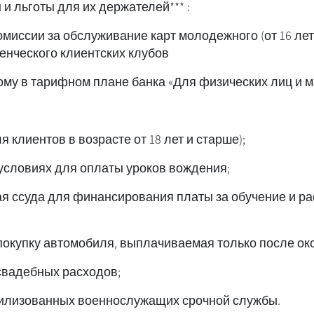
: ***​Платежные карты и льготы для их держателей
миссии за обслуживание карт молодежного (от 16 лет 
денческого клиентских клубов
му в тарифном плане банка «Для физических лиц и м
;Особые ссуды (для клиентов в возрасте от 18 лет и старше)
;Ссуда на особых условиях для оплаты уроков вождения
ая ссуда для финансирования платы за обучение и ра
;Ссуда на оплату свадебных расходов
.Ссуда для демобилизованных военнослужащих срочной службы