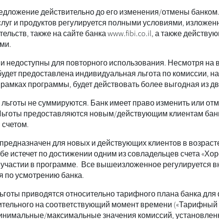
дложение действительно до его изменения/отмены банком
луг и продуктов регулируется полными условиями, изложен
тельств, также на сайте банка www.fibi.co.il, а также действ
ми.
и недоступны для повторного использования. Несмотря на 
будет предоставлена индивидуальная льгота по комиссии, н
 рамках программы, будет действовать более выгодная из дву
 льготы не суммируются. Банк имеет право изменить или от
 Льготы предоставляются новым/действующим клиентам банк
 счетом.
предназначен для новых и действующих клиентов в возрасте о
бе истечет по достижении одним из совладельцев счета «Хоро
б участии в программе. Все вышеизложенное регулируется 
я по усмотрению банка.
ьготы приводятся относительно тарифного плана банка для 
ительного на соответствующий момент времени («Тарифный п
инимальные/максимальные значения комиссий, установлен