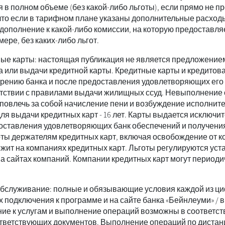
я в полном объеме (без какой-либо льготы), если прямо не п
что если в тарифном плане указаны дополнительные расхо
дополнение к какой-либо комиссии, на которую предоставляе
ере, без каких-либо льгот.
ные карты: настоящая публикация не является предложение
а или выдачи кредитной карты. Кредитные карты и кредито
рению банка и после предоставления удовлетворяющих его 
ветствии с правилами выдачи жилищных ссуд. Невыполнение 
повлечь за собой начисление пени и возбуждение исполните
я выдачи кредитных карт - 16 лет. Карты выдается исключи
оставления удовлетворяющих банк обеспечений и получения
оты держателям кредитных карт, включая освобождение от к
жит на компаниях кредитных карт. Льготы регулируются уст
а сайтах компаний. Компании кредитных карт могут периоди
бслуживание: полные и обязывающие условия каждой из ци
 подключения к программе и на сайте банка «Бейнлеуми» / 
е к услугам и выполнение операций возможны в соответств
ответствующих документов. Выполнение операций по диста