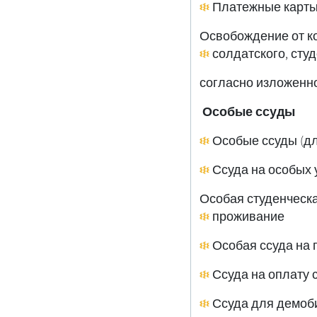
Освобождение от ко
солдатского, сту
согласно изложенно
Особые ссуды
;Особая студенческ
проживание