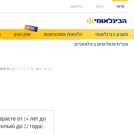
גישה ישירה לכפתור כניסה לחשבונך
פרטי
עסקי
פלטינום
חשבון בבינלאומי
הלוואות ומשכנתאות
שוק ההון
כ
מט"ח ותשלומים בינלאומיים
פרטי
דפים כלליים
Ru
тов
расте от 14 лет до
лько до 21 года).