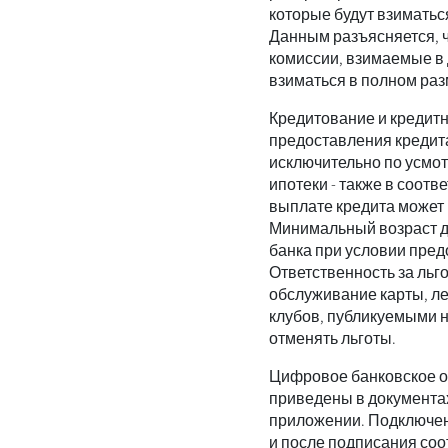
которые будут взиматьс
Данным разъясняется, 
комиссии, взимаемые в 
взиматься в полном разм
Кредитование и кредит
предоставления кредит
исключительно по усмот
ипотеки - также в соот
выплате кредита может 
Минимальный возраст дл
банка при условии пред
Ответственность за льг
обслуживание карты, ле
клубов, публикуемыми н
отменять льготы.
Цифровое банковское о
приведены в документах
приложении. Подключени
и после подписания со