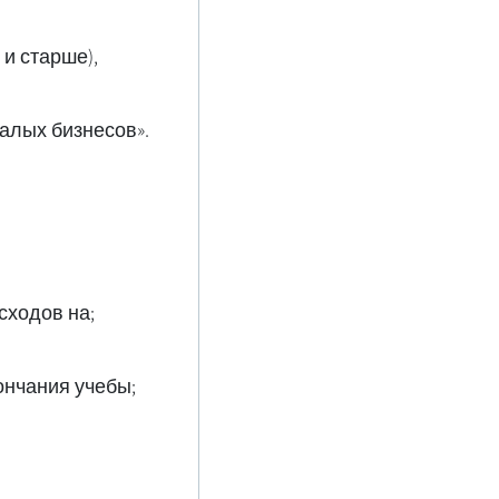
и старше),
алых бизнесов».
сходов на
;Особая ссуда на покупку автомобиля, выплачиваемая только после окончания учебы