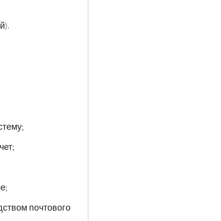
.Освобождение от комиссии за операции с наличными (до 10 000 шекелей)
стему;
чет;
е;
дством почтового