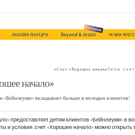
רטיסי אשראי
הטבות & Beyond
פיקדונות וחסכונות
Счет «Хорошее начало»
Типы сче
ошее начало»
нк «Бейнлеуми» вкладывает больше в молодых клиентов!
ло» предоставляет детям клиентов «Бейнлеуми» в воз
ты и условия (счет «Хорошее начало» можно открыть то