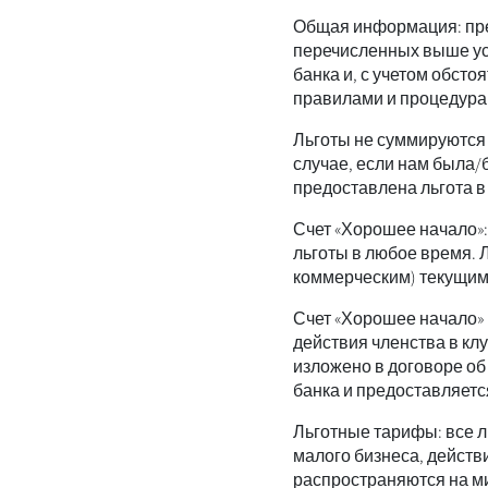
Общая информация: пре
перечисленных выше ус
банка и, с учетом обстоя
правилами и процедура
Льготы не суммируются 
случае, если нам была/
предоставлена льгота в
Счет «Хорошее начало»:
льготы в любое время.
коммерческим) текущим
Счет «Хорошее начало» 
действия членства в клу
изложено в договоре о
банка и предоставляетс
Льготные тарифы: все л
малого бизнеса, действ
распространяются на м