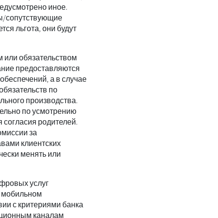
редусмотрено иное.
ды/сопутствующие
тся льгота, они будут
м или обязательством
вание предоставляются
обеспечений, а в случае
обязательств по
льного производства.
тельно по усмотрению
 согласия родителей.
омиссии за
авами клиентских
чески менять или
фровых услуг
в мобильном
ии с критериями банка
нционным каналам