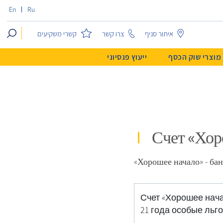
En
Ru
search
קשרי משקיעים
איתור סניף
צרו קשר
מוצרי שוק הכסף
ייעוץ פנסיוני
Счет «Хор
«Хорошее начало» - ба
Счет «Хорошее нача
21 года особые льго