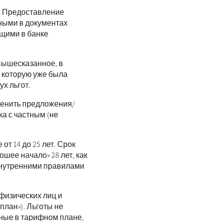
. Предоставление
ными в документах
ующими в банке
вышесказанное, в
а которую уже была
х льгот.
менить предложения/
а с частным (не
т 14 до 25 лет. Срок
шее начало» 28 лет, как
внутренними правилами
физических лиц и
лан»). Льготы не
ные в тарифном плане,