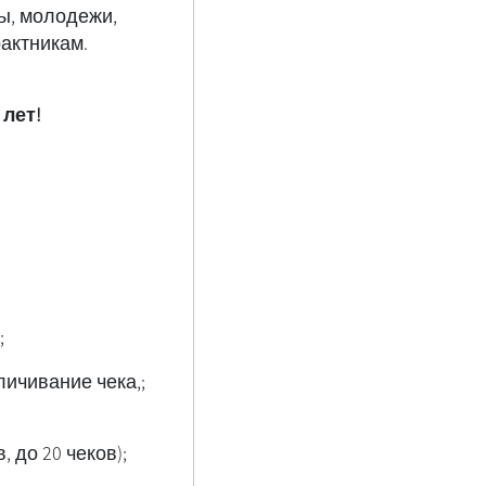
ы, молодежи,
актникам.
 лет!
Освобождение от комиссии за перевод / внесение денег на другой счет
личивание чека,
;Освобождение от комиссии за депонирование чека (за всю группу чеков, до 20 чеков)