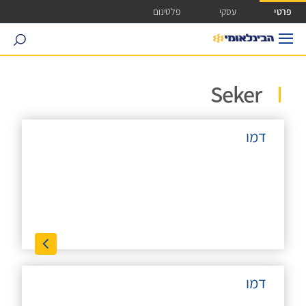
ישה ישירה לכפתור כניסה לחשבונך
פרטי
עסקי
פלטינום
search
Seker
דמו
דמו