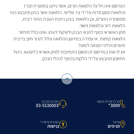
הפרסום אינו חל על הלוואות הורים, אשר ניתנו במסגרת מכרז
והלוואות מסובסדות על ידי צד שלישי. הלוואות אשר בגינן מתבצע ניכוי
ממשכורת ההורים, וכן הלוואות בגינן ניתנת הטבת החזר ריבית,
הלוואות דיור והלוואות גישור.
מתן האשראי כפוף לתנאי הבנק ולשיקול דעתו. ואינו כולל מיחזור
הלוואות קיימות. אי עמידה בפירעון ההלוואה עלול לגרור חיוב בריבית
פיגורים והליכי הוצאה לפועל.
אין לראות בפירסום זה משום התחייבות למתן אשראי כלשהוא. ניהול
החשבון מתבצע על ידי הלקוח בכפוף לנהלי הבנק.
מרכז שירות בנקאי
תמיכה טכנית
3009*
03-5130003
איתור
הצהרת והסדרי
סניפים
נגישות