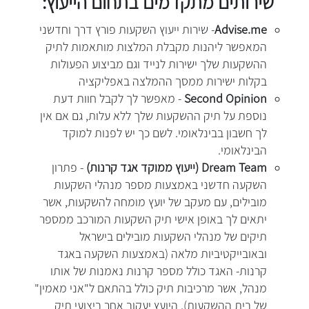
שירותים מתקדמים בתחום הייעוץ:
Advise.me
- שירות ייעוץ השקעות פורץ דרך וחדשני
המאפשר ליהנות מקבלת המלצות מותאמות לתיק
ההשקעות שלך ישירות לנייד וגם מביצוע הפעולות
בקלות ישירות ממסך ההמלצה באפליקציה
Second Opinion
- מאפשר לך לקבל חוות דעת
נוספת על תיק ההשקעות שלך ללא עלות, גם אם אין
לך חשבון בבינלאומי. לשם כך יש לפנות למוקד
הבינלאומי.
Dream Team (ייעוץ ממוקד אגד קרנות)
- פתרון
השקעה חדשני באמצעות מספר מנהלי השקעות
מובילים, עם מעקב של יועץ מומחה להשקעות, אשר
יתאים לך באופן אישי תיק השקעות המורכב ממספר
תיקים של מנהלי השקעות מובילים בישראל
ובאובייקטיביות מלאה (באמצעות השקעה באגד
קרנות- האגד כולל מספר קרנות נאמנות של אותו
מנהל, אשר מרכיבות תיק כולל בהתאם ל"אני מאמין"
של בית ההשקעות). היועץ יעקוב אחר ביצועי תיק