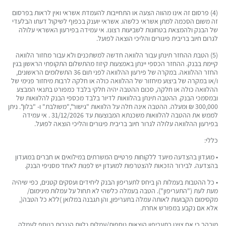
(4) פרסום זה אינו מהווה הצעה או התחייבות להעמדת אשראי ואין לראות בפרסום
זה משום הסכמה למתן אשראי כלשהו. אשראי יוענק בכפוף לשיקול דעתו הבלעדי
של הבנק ולהמצאת בטחונות לשביעות רצונו. אי עמידה בפירעון האשראי עלולה
לגרום חיוב בריבית פיגורים והליכי הוצאה לפועל.
(5) הטבת ההחזר תינתן עבור הלוואה חדשה למשתכנים ולא עבור מחזור הלוואה
קיימת בבנק. ההחזר הכספי יינתן באמצעות קיזוז מהתשלום התקופתי הראשון בגין
החזר ההלוואה. במקרה של פירעון ההלוואה לפני תום 36 התשלומים הראשונים,
ו/או במקרה של ביצוע מיחזור של ההלוואה כולה או חלקה לרבות מיחזור פנימי של
ההלוואה כולה או חלקה, סכום ההטבה יהיה חלקי בלבד כמפורט בתנאי המבצע
ובמסמכי הבנק. ההטבה תינתן בהלוואות לדיור בלבד מכספי הבנק להלוואות של
300,000 ₪ ומעלה. ההטבה אינה חלה על הלוואות "גישור","משולבת" ו- "בלון". ניתן
לממש את ההטבה להלוואות משכנתא המבוצעות עד 31/12/2026 . אי עמידה
בפירעון ההלוואה עלולה לגרור חיוב בריבית פיגורים והליכי הוצאה לפועל.
כללי:
• מועדון בהצדעה מיועד ללקוחות פרטיים המשרתים במילואים או חברים במועדון
בהצדעה. לבירור הזכאות להצטרפות למועדון יש לפנות לאחד מסניפי הבנק.
• כל ההטבות בעמלות הן ביחס לתעריפון הבנק ליחידים ועסקים קטנים, כפי שיהיה
מעת לעת ("התעריפון"). הטבה בעמלה כלשהי לא תחול על עמלות מינימום/
מקסימום הקבועות לאותה עמלה בתעריפון, והן תגבנה במלואן )ללא כל הטבה(,
אלא אם נקבע במפורש אחרת.
מובהר כי אם צוינו בתעריפון הוצאות נוספות/עמלות נלוות הנגבות בנוסף לעמלה