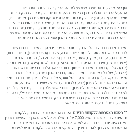
אין כפל מבצעים ואין מעבר ממבצע למבצע הבנק רשאי לשנות את תנאי
ההצעה/ההטבות או להפסיקן בכל עת. ההטבות יינתנו ללקוח חדש בבנק הפותח
חשבון פרטי (לא עסקי) או ללקוח קיים (פרטי ולא עסקי) ומותנות בכך שיופקדו בו,
במהלך התקופה הרלוונטית לגבי כל אחת ההטבות, משכורות חודשיות בסך של
5,000 ₪ ומעלה ו/או תיק נכסים (לא כולל נכסים פנסיונים כגון קופות גמל וקרנות
השתלמות) בגובה של 75,000 ₪ ומעלה. הכל מפורט בטופס ההצטרפות למבצע.
יובהר כי לקוח חדש הינו לקוח שלא ניהל חשבון פעיל ב- 5 השנים האחרונות.
משכורת: כהגדרתה בנהלי הבנק ובטופס ההצטרפות: סך המשכורות החודשיות,
לרבות קצבאות מהמוסד לביטוח לאומי: זקנה, שארים (13101-08-4), נכויות - נכות,
ניידות, נפגעי עבודה, שיקום, סיעוד, אסירי ציון (60697-08-3), הבטחת הכנסה
(13110-08-5), איבה - מ.הביטחון (15690-10-0), נכות (14354-10-4), פנסיה רוסיה
(37249-2) וקצבאות ממשרד הביטחון: נכות (4090), אלמנות ומשפחות שכולות
(79322), של כל השותפים בחשבון המופקדות לחשבון באמצעות מס"ב (מרכז
סליקה בנקאי בע"מ) בסכום מצטבר של 5,000 ש"ח ומעלה לצורך עמידה בתבחיני
הזכאות להשתייכות למועדון (למעט לקוחות עד גיל 25 שאינם נדרשים לעמוד
בתבחיני הזכאות להשתייכות למועדון, ו- 7,000 ₪ ומעלה (כולל לקוחות עד גיל 25)
לצורך זכאות לקבלת אחת מהטבות ההצטרפות . מובהר כי משכורת חייל/ת בסדיר
או במסגרת שירות לאומי אינן בגדר משכורת. הפקדת משכורת כאמור שלא
באמצעות מס"ב טעונה אישור הבנק מראש.
** הטבת הצטרפות ללקוחות חדשים
הטבת ההצטרפות מיועדת רק ללקוחות
-
חדשים מעבירי משכורת מעל 7,000 ש"ח ומעלה ולא למי שהצטרף באמצעות תבחין
תיק נכסים. יובהר כי ניתן יהיה לממש את הטבת ההצטרפות עד חצי שנה מיום
ההצטרפות למועדון. לאחר תאריך זה תפקע זכאותו של הלקוח החדש למימוש