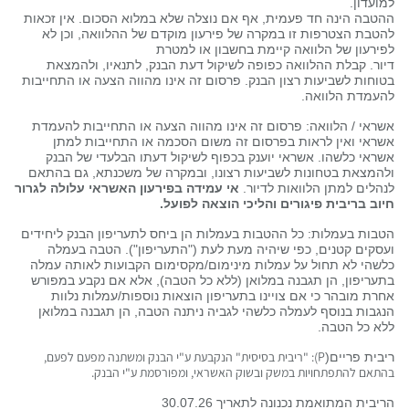
למועדון.
ההטבה הינה חד פעמית, אף אם נוצלה שלא במלוא הסכום. אין זכאות
להטבת הצטרפות זו במקרה של פירעון מוקדם של ההלוואה, וכן לא
לפירעון של הלוואה קיימת בחשבון או למטרת
דיור. קבלת ההלוואה כפופה לשיקול דעת הבנק, לתנאיו, ולהמצאת
בטוחות לשביעות רצון הבנק. פרסום זה אינו מהווה הצעה או התחייבות
להעמדת הלוואה.
אשראי / הלוואה: פרסום זה אינו מהווה הצעה או התחייבות להעמדת
אשראי ואין לראות בפרסום זה משום הסכמה או התחייבות למתן
אשראי כלשהו. אשראי יוענק בכפוף לשיקול דעתו הבלעדי של הבנק
ולהמצאת בטחונות לשביעות רצונו, ובמקרה של משכנתא, גם בהתאם
לנהלים למתן הלוואות לדיור.
אי עמידה בפירעון האשראי עלולה לגרור
חיוב בריבית פיגורים והליכי הוצאה לפועל.
הטבות בעמלות: כל ההטבות בעמלות הן ביחס לתעריפון הבנק ליחידים
ועסקים קטנים, כפי שיהיה מעת לעת ("התעריפון"). הטבה בעמלה
כלשהי לא תחול על עמלות מינימום/מקסימום הקבועות לאותה עמלה
בתעריפון, הן תגבנה במלואן (ללא כל הטבה), אלא אם נקבע במפורש
אחרת מובהר כי אם צויינו בתעריפון הוצאות נוספות/עמלות נלוות
הנגבות בנוסף לעמלה כלשהי לגביה ניתנה הטבה, הן תגבנה במלואן
ללא כל הטבה.
ריבית פריים(
P
): "ריבית בסיסית" הנקבעת ע"י הבנק ומשתנה מפעם לפעם,
בהתאם להתפתחויות במשק ובשוק האשראי, ומפורסמת ע"י הבנק.
הריבית המתואמת נכנונה לתאריך 30.07.26