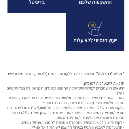
ההשקעות שלכם
בדיגיטל
ייעוץ פנסיוני ללא עלות
* מבצע "בהצדעה"
מבצע זה מיועד ללקוחות פרטיים (לא עסקיים) חדשים וקיימים.
הזכאות להצטרפות למועדון:
התנאים המצטברים לצירוף והשתייכות החשבון למועדון, הינם עמידה בכל התנאים
להלן:
• אחד השותפים בחשבון הינו משרת מילואים פעיל, אשר יציג בסניף הבנק תעודת
משרת מילואים פעיל ו/או תעודת מועדון בהצדעה בתוקף.
• לקוח מעל גיל 25- הפקדת משכורת לחשבון בסך של 5,000 ש"ח נטו לפחות, מידי
חודש ו/או תיק נכסים. במידה וישנם מספר שותפים בחשבון מעל גיל 25 נדרשת
הפקדת משכורת אחת לפחות ו/או תיק נהכסים.
• לקוח עד גיל 25 אינו מחוייב בהפקדת משכורת לחשבון ו/או תיק נכסים.
• ההצטרפות למבצע מותנית בצירוף החשבון לשירות דואר און-ליין.