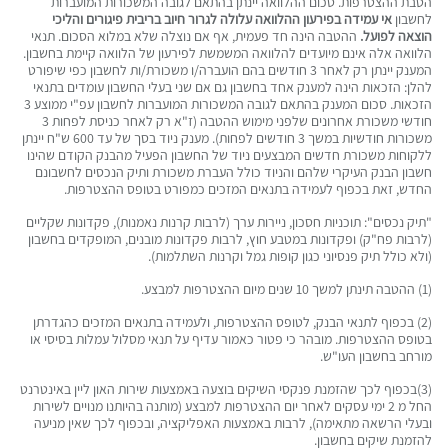
הטבת ההצטרפות. סכום ההלוואה יינתן בהתאם לגובה המשכורות המועברות
לחשבון
אי עמידה בפירעון ההלוואה עלולה לגרור חיוב בריבית פיגורים והליכי
הוצאה לפועל.
ההטבה הינה חד פעמית, אף אם נוצלה שלא במלוא הסכום. תנאי
הלוואה אלה אינם מיועדים להלוואה המשמשת לפירעון של הלוואה קיימת בחשבון.
המענק יינתן רק לאחר 3 חודשים בהם הועברה/ו משכורת/ות לחשבון כפי שיפורט
להלן: הזכאות הינה למענק אחד בחשבון גם אם שני בעלי החשבון עומדים בתנאי
הזכאות. סכום המענק בהתאם לגובה המשכורות המועברות לחשבון עפ"י ממוצע 3
חודשי משכורת אחרונים שלפני מימוש ההטבה (ז"א רק לאחר כניסת לפחות 3
משכורות חודשיות במשך 3 חודשים לפחות). מענק ניוד בסך של עד 600 ש"ח יינתן
ללקוחות משכורת חדשים המבצעים ניוד של החשבון הפעיל מהבנק הקודם שהינו
חשבון הבנק העיקרי שלהם והניוד כולל העברת משכורת ותיק הנכסים לחשבונם
החדש, זאת בכפוף לעמידה בתנאים המזכים כמפורט בטופס ההצטרפות.
"תיק נכסים": תוכניות חסכון, ניירות ערך (לרבות קרנות נאמנות), פקדונות שקליים
(לרבות פח"ק) ופקדונות במטבע חוץ, לרבות פקדונות מובנים, המופקדים בחשבון
(ולא כולל תיק פנסיוני כגון קופות גמל וקרנות השתלמות).
(1) ההטבה תינתן למשך 10 שנים מיום ההצטרפות למבצע.
(2) בכפוף לתנאי הבנק, לטופס ההצטרפות, ולעמידה בתנאים המזכים כהגדרתן
בטופס ההצטרפות. מובהר כי פטור כאמור עדיף על תנאי מסלול עמלות בסיסי או
מורחב בחשבון העו"ש.
(3)
בכפוף לכך שהזמנת פנקסי השיקים בוצעה באמצעות שירות האון ליין באינטרנט
החל מ 2 ימי עסקים לאחר יום ההצטרפות למבצע (מותנה בהיותנו מנויים לשירות
ובעלי הרשאה מתאימה), לרבות באמצעות האפליקציה, ובכפוף לכך שאין מניעה
להזמנת שיקים בחשבון.