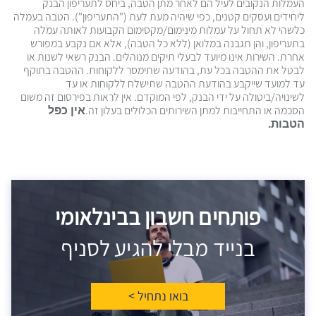
העמלות הנקובים לעיל הם לאחר מתן הטבה, ביחס לתעריפון הבנק
ליחידים ועסקים קטנים, כפי שיהיה מעת לעת ("התעריפון"). הטבה בעמלה
כלשהי לא תחול על עמלות מינימום/מקסימום הקבועות לאותה עמלה
בתעריפון, והן תגבנה במלואן (ללא כל הטבה), אלא אם נקבע במפורש
אחרת. השירות אינו מיועד לבעלי תיקים מנוהלים. הבנק רשאי לשנות או
לבטל את ההטבה בכל עת, בהודעה שתימסר ללקוחות. ההטבה בתוקף
עד למועד שייקבע בהודעת ההטבה שתישלח ללקוחות או עד
לשינויה/ביטולה על ידי הבנק, לפי המוקדם. אין לראות בפירסום זה משום
הסכמה או התחייבות למתן השירותים הכלולים בעלון זה.
אין כפל
הטבות.
פותחים חשבון בבינלאומי
בנייד מבלי להגיע לסניף
בואו נתחיל >