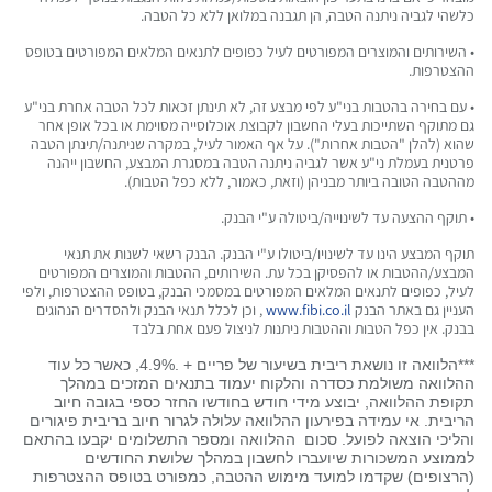
כלשהי לגביה ניתנה הטבה, הן תגבנה במלואן ללא כל הטבה.
• השירותים והמוצרים המפורטים לעיל כפופים לתנאים המלאים המפורטים בטופס
ההצטרפות.
• עם בחירה בהטבות בני"ע לפי מבצע זה, לא תינתן זכאות לכל הטבה אחרת בני"ע
גם מתוקף השתייכות בעלי החשבון לקבוצת אוכלוסייה מסוימת או בכל אופן אחר
שהוא (להלן "הטבות אחרות"). על אף האמור לעיל, במקרה שניתנה/תינתן הטבה
פרטנית בעמלת ני"ע אשר לגביה ניתנה הטבה במסגרת המבצע, החשבון ייהנה
מההטבה הטובה ביותר מבניהן (וזאת, כאמור, ללא כפל הטבות).
• תוקף ההצעה עד לשינוייה/ביטולה ע"י הבנק.
תוקף המבצע הינו עד לשינויו/ביטולו ע"י הבנק. הבנק רשאי לשנות את תנאי
המבצע/ההטבות או להפסיקן בכל עת. השירותים, ההטבות והמוצרים המפורטים
לעיל, כפופים לתנאים המלאים המפורטים במסמכי הבנק, בטופס ההצטרפות, ולפי
העניין גם באתר הבנק
www.fibi.co.il
, וכן לכלל תנאי הבנק ולהסדרים הנהוגים
בבנק. אין כפל הטבות וההטבות ניתנות לניצול פעם אחת בלבד
***הלוואה זו נושאת ריבית בשיעור של פריים + .4.9%, כאשר כל עוד
ההלוואה משולמת כסדרה והלקוח יעמוד בתנאים המזכים במהלך
תקופת ההלוואה, יבוצע מידי חודש בחודשו החזר כספי בגובה חיוב
הריבית. אי עמידה בפירעון ההלוואה עלולה לגרור חיוב בריבית פיגורים
והליכי הוצאה לפועל. סכום ההלוואה ומספר התשלומים יקבעו בהתאם
לממוצע המשכורות שיועברו לחשבון במהלך שלושת החודשים
(הרצופים) שקדמו למועד מימוש ההטבה, כמפורט בטופס ההצטרפות