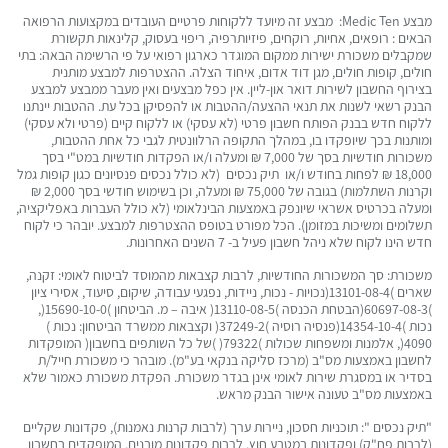
מבצע Medic Ten: מבצע זה מיועד ללקוחות פרטיים העובדים במקצועות הרפואה
הבאים : רופאים, אחיות, רוקחים, פיזיותרפיה, ריפוי בעסוק, קלינאות תקשורת
שמקבלים משכורת ישירות ממקום המוגדר כארגון רפואי על פי הרשימה הבאה: בתי
חולים, קופות חולים, מגן דוד אדום, איחוד הצלה. ההצטרפות למבצע מותנית
בצירוף החשבון לשירות דואר און-ליין. אין כפל מבצעים ואין מעבר ממבצע למבצע
הבנק רשאי לשנות את תנאי ההצעה/ההטבות או להפסיקן בכל עת. ההטבות יינתנו
ללקוח חדש בבנק הפותח חשבון פרטי (לא עסקי) או ללקוח קיים (פרטי ולא עסקי)
ומותנות בכך שיופקדו בו, במהלך התקופה הרלוונטית לגבי כל אחת ההטבות,
משכורות חודשיות בסך של 7,000 ₪ ומעלה ו/או הפקדות חודשיות במט"י בסך
18,000 ₪ לפחות בחודש ו/או תיק נכסים (לא כולל נכסים פנסיונים כגון קופות גמל
וקרנות השתלמות) בגובה של 75,000 ₪ ומעלה, וכן בשימוש חודשי בסך 2,000 ₪
ומעלה בכרטיס אשראי שיונפק באמצעות הבינלאומי (לא כולל העברות באפליקציה,
תשלומים ומשיכות במזומן). הכל מפורט בטופס ההצטרפות למבצע. יובהר כי לקוח
חדש הינו לקוח שלא ניהל חשבון פעיל ב- 7 השנים האחרונות.
משכורת: סך המשכורות החודשיות, לרבות קצבאות מהמוסד לביטוח לאומי: זקנה,
שארים )13101-08-4(נכויות - נכות, ניידות, נפגעי עבודה, שיקום, סיעוד, אסירי ציון
)60697-08-3(הבטחת הכנסה )13110-08-5( איבה – מ. הביטחון )15690-10-0(,
נכות )14354-10-4(פנסיה רוסיה )37249-2( וקצבאות ממשרד הביטחון: נכות )
4090(, אלמנות ומשפחות שכולות )79322( )של כל השותפים בחשבון( המופקדות
לחשבון באמצעות מס"ב (מרכז סליקה בנקאי בע"מ). מובהר כי משכורת חייל/ת
בסדיר או במסגרת שירות לאומי אינן בגדר משכורת. הפקדת משכורת כאמור שלא
באמצעות מס"ב טעונה אישור הבנק מראש.
"תיק נכסים ": תוכניות חסכון, ניירות ערך (לרבות קרנות נאמנות), פקדונות שקליים
(לרבות פח"ק) ופקדונות במטבע חוץ, לרבות פקדונות מובנים, המופקדים בחשבון