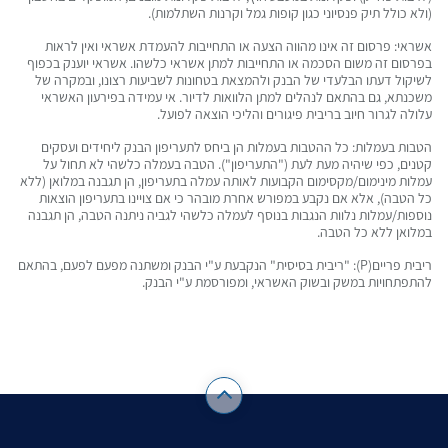
(ולא כולל תיק פנסיוני כגון קופות גמל וקרנות השתלמות).
אשראי: פרסום זה אינו מהווה הצעה או התחייבות להעמדת אשראי ואין לראות
בפרסום זה משום הסכמה או התחייבות למתן אשראי כלשהו. אשראי יוענק בכפוף
לשיקול דעתו הבלעדי של הבנק ולהמצאת בטחונות לשביעות רצונו, ובמקרה של
משכנתא, גם בהתאם לנהלים למתן הלוואות לדיור. אי עמידה בפירעון האשראי
עלולה לגרור חיוב בריבית פיגורים והליכי הוצאה לפועל.
הטבות בעמלות: כל ההטבות בעמלות הן ביחס לתעריפון הבנק ליחידים ועסקים
קטנים, כפי שיהיה מעת לעת ("התעריפון"). הטבה בעמלה כלשהי לא תחול על
עמלות מינימום/מקסימום הקבועות לאותה עמלה בתעריפון, הן תגבנה במלואן (ללא
כל הטבה), אלא אם נקבע במפורש אחרת מובהר כי אם צויינו בתעריפון הוצאות
נוספות/עמלות נלוות הנגבות בנוסף לעמלה כלשהי לגביה ניתנה הטבה, הן תגבנה
במלואן ללא כל הטבה.
ריבית פריים(P): "ריבית בסיסית" הנקבעת ע"י הבנק ומשתנה מפעם לפעם, בהתאם
להתפתחויות במשק ובשוק האשראי, ומפורסמת ע"י הבנק.