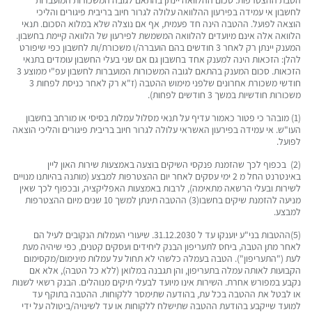
הטבת ההצטרפות. סכום ההלוואה יינתן בהתאם לגובה המשכורות המועברות
לחשבון אי עמידה בפירעון ההלוואה עלולה לגרור חיוב בריבית פיגורים והליכי
הוצאה לפועל. ההטבה הינה חד פעמית, אף אם נוצלה שלא במלוא הסכום. תנאי
הלוואה אלה אינם מיועדים להלוואה המשמשת לפירעון של הלוואה קיימת בחשבון.
המענק יינתן רק לאחר 3 חודשים בהם הועברה/ו משכורת/ות לחשבון כפי שיפורט
להלן: הזכאות הינה למענק אחד בחשבון גם אם שני בעלי החשבון עומדים בתנאי
הזכאות. סכום המענק בהתאם לגובה המשכורות המועברות לחשבון עפ"י ממוצע 3
חודשי משכורת אחרונים שלפני מימוש ההטבה (ז"א רק לאחר כניסת לפחות 3
משכורות חודשיות במשך 3 חודשים לפחות).
(1) מובהר כי פטור כאמור עדיף על תנאי מסלול עמלות בסיסי או מורחב בחשבון
העו"ש. אי עמידה בפירעון האשראי עלולה לגרור חיוב בריבית פיגורים והליכי הוצאה
לפועל.
(2) בכפוף לכך שהזמנת פנקסי השיקים בוצעה באמצעות שירות האון ליין
באינטרנט החל מ 2 ימי עסקים לאחר יום ההצטרפות למבצע (מותנה בהיותנו מנויים
לשירות ובעלי הרשאה מתאימה), לרבות באמצעות האפליקציה, ובכפוף לכך שאין
מניעה להזמנת שיקים בחשבו(3) ההטבה תינתן למשך 10 שנים מיום ההצטרפות
למבצע.
(5)ההטבות בני"ע יוענקו עד ל 31.12.2030. שיעורי העמלות הנקובים לעיל הם
לאחר מתן הטבה, ביחס לתעריפון הבנק ליחידים ועסקים קטנים, כפי שיהיה מעת
לעת ("התעריפון"). הטבה בעמלה כלשהי לא תחול על עמלות מינימום/מקסימום
הקבועות לאותה עמלה בתעריפון, והן תגבנה במלואן (ללא כל הטבה), אלא אם
נקבע במפורש אחרת. השירות אינו מיועד לבעלי תיקים מנוהלים. הבנק רשאי לשנות
או לבטל את ההטבה בכל עת, בהודעה שתימסר ללקוחות. ההטבה בתוקף עד
למועד שייקבע בהודעת ההטבה שתישלח ללקוחות או עד לשינויה/ביטולה על ידי