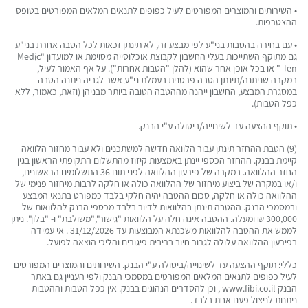
• השירותים והמוצרים המפורטים לעיל כפופים לתנאים המלאים המפורטים בטופס
ההצטרפות.
• עם בחירה בהטבות בני"ע לפי מבצע זה, לא תינתן זכאות לכל הטבה אחרת בני"ע
גם מתוקף השתייכות בעלי החשבון לקבוצת אוכלוסייה מסוימת או למועדון "Medic
Ten " או בכל אופן אחר שהוא (להלן "הטבות אחרות"). על אף האמור לעיל,
במקרה שניתנה/תינתן הטבה פרטנית בעמלת ני"ע אשר לגביה ניתנה הטבה
במסגרת המבצע, החשבון ייהנה מההטבה הטובה ביותר מבניהן (וזאת, כאמור, ללא
כפל הטבות).
• תוקף ההצעה עד לשינוייה/ביטולה ע"י הבנק.
(9) הטבת ההחזר תינתן עבור הלוואה חדשה למשתכנים ולא עבור מחזור הלוואה
קיימת בבנק. ההחזר הכספי יינתן באמצעות קיזוז מהתשלום התקופתי הראשון בגין
החזר ההלוואה. במקרה של פירעון ההלוואה לפני תום 36 התשלומים הראשונים,
ו/או במקרה של ביצוע מיחזור של ההלוואה כולה או חלקה לרבות מיחזור פנימי של
ההלוואה כולה או חלקה, סכום ההטבה יהיה חלקי בלבד כמפורט בתנאי המבצע
ובמסמכי הבנק. ההטבה תינתן בהלוואות לדיור בלבד מכספי הבנק להלוואות של
300,000 ₪ ומעלה. ההטבה אינה חלה על הלוואות "גישור","משולבת" ו- "בלון". ניתן
לממש את ההטבה להלוואות משכנתא המבוצעות עד 31/12/2026 . אי עמידה
בפירעון ההלוואה עלולה לגרור חיוב בריבית פיגורים והליכי הוצאה לפועל.
כללי: תוקף ההצעה עד לשינוייה/ביטולה ע"י הבנק. השירותים והמוצרים המפורטים
לעיל כפופים לתנאים המלאים המפורטים במסמכי הבנק ולפי העניין גם באתר
הבנק www.fibi.co.il , וכן להסדרים הנהוגים בבנק. אין כפל הטבות וההטבות
ניתנות לניצול פעם אחת בלבד.