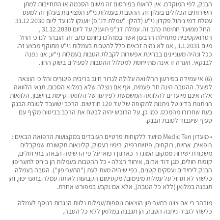
הבנק, לפי המוקדם. אין לראות בפירסום זה משום הסכמה או התחייבות למתן
השירותים הכלולים בעלון זה. ההטבות בעמלות ני"ע המצויינות בעלון זה למעט
עמלת דמי ניהול פקדון ני"ע (להלן: "עמלת דנ"פ) יוענקו לנו עד ליום 31.12.2030
החל ממועד חתימת כתב זה. עמלת דנ"פ תוענק עד ליום 31.12.2030 ,
רטרואקטיבית מתחילת הרבעון אשר במהלכו נחתם כתב זה. הובהר לנו כי החל
מיום 1.1.2031 , אנו לא נהיה זכאים כלל להטבות בעמלות ני"ע מתוקף מבצע זה.
ככל ונהיה מעוניינים בבחינת אפשרות לקבלת הטבות בעמלות ני"ע, אנו נפנה
לבנקאי. הערה זו אינה מתייחסת למסלול ההטבות לפעילים בשוק ההון.
(6) אי עמידה בפירעון ההלוואה עלולה לגרור חיוב בריבית פיגורים והליכי הוצאה
לפועל. ההטבה הינה חד פעמית, אף אם נוצלה שלא במלוא הסכום. תנאי הלוואה
אלה אינם מיועדים להלוואה המשמשת לפירעון של הלוואה קיימת בחשבון. הלוואות
הניתנות בדיגיטל ניתנות לתקופה של עד 120 חודשים. הרכב ישועבד לטובת הבנק
בעת שחרורו מהמכס. כמו כן, על הרוכש יהיה לבטח את הרכב בביטוח מקיף עם
סעיף שיעבוד לטובת הבנק.
• מועדון Medic Ten מיועד ללקוחות פרטיים העובדים במקצועות הרפואה הבאים :
רופאים, אחיות, רוקחים, פיזיותרפיה, ריפוי בעסוק, קלינאות תקשורת שמקבלים
משכורת ישירות ממקום המוגדר כארגון רפואי על פי הרשימה הבאה: בתי חולים,
קופות חולים, מגן דוד אדום, איחוד הצלה • כל ההטבות בעמלות הן ביחס לתעריפון
הבנק ליחידים ועסקים קטנים, כפי שיהיה מעת לעת ("התעריפון"). הטבה בעמלה
כלשהי לא תחול על עמלות מינימום/ מקסימום הקבועות לאותה עמלה בתעריפון, והן
תגבנה במלואן )ללא כל הטבה(, אלא אם נקבע במפורש אחרת.
מובהר כי אם צוינו בתעריפון הוצאות נוספות/עמלות נלוות הנגבות בנוסף לעמלה
כלשהי לגביה ניתנה הטבה, הן תגבנה במלואן ללא כל הטבה.