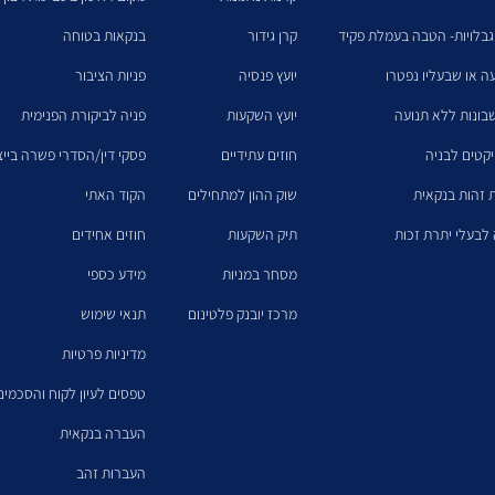
גבלויות- הטבה בעמלת פקיד
קרן גידור
בנקאות בטוחה
עה או שבעליו נפטרו
יועץ פנסיה
פניות הציבור
בונות ללא תנועה
יועץ השקעות
פניה לביקורת הפנימית
יקטים לבניה
חוזים עתידיים
פסקי דין/הסדרי פשרה בייצו
 זהות בנקאית
שוק ההון למתחילים
הקוד האתי
לבעלי יתרת זכות
תיק השקעות
חוזים אחידים
מסחר במניות
מידע כספי
מרכז יובנק פלטינום
תנאי שימוש
מדיניות פרטיות
טפסים לעיון לקוח והסכמים
העברה בנקאית
העברות זהב