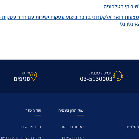
ירותי הטלפוניה
מצעות דואר אלקטרוני בדבר ביצוע עסקות ישירות עם חדר עסקות מ
אינטרנט
תמיכה טכנית
איתור
03-5130003
סניפים
שוק ההון ופנסיה
עוד באתר
מסלולים
מסחר בבורסה
חבר מביא חבר
קרנות נאמנות
מקום ראשון בשביעות רצון 