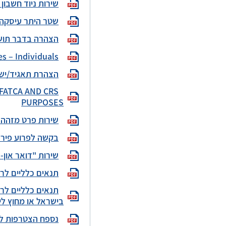
שירות ניוד חשבון
שטר היתר עיסקה
הצהרה בדבר תושבות מס לצ
s – Individuals
הצהרת תאגיד/ישות על תו
or FATCA AND CRS
PURPOSES
שירות פרט מזהה בחשבון PROXY - בקשה להצטרפות לשירות/
בקשה לפרוע פירעון
שירות "דואר און-
תנאים כלליים לר
תנאים כלליים לרכ
בישראל או מחוץ ל
נספח הצטרפות לש