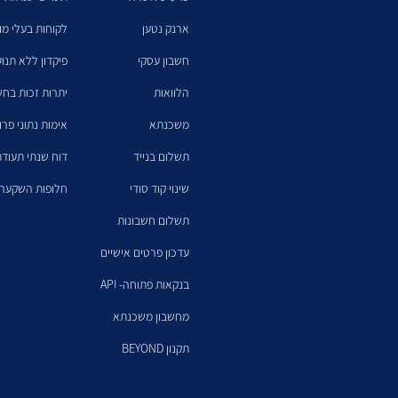
ארנק נטען
לקוחות בעלי מו
חשבון עסקי
פיקדון ללא תנו
הלוואות
יתרות זכות בחש
משכנתא
אימות נתוני פרו
תשלום בנייד
דוח שנתי תעודת
שינוי קוד סודי
חלופות השקעה 
תשלום חשבונות
עדכון פרטים אישיים
בנקאות פתוחה- API
מחשבון משכנתא
תקנון BEYOND