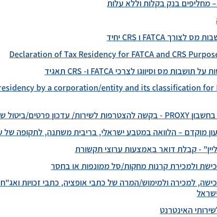
 – מחליפים בנק בקלות וללא עלות
ורך FATCA ו CRS יחיד
Declaration of Tax Residency for FATCA and CRS Purpose
שבות מס וסיווגו לצרכי FATCA ו- CRS תאגיד
 residency by a corporation/entity and its classification f
 עדכון פרטים/ביטול שירות
 מוקדם – הלוואה במטבע ישראלי, בריבית משתנה, לתקופה של עד 29 ימ
ליין" - קבלת דואר באמצעות ערוצי תקשורת
כישת ולמכירת קרנות מחקות/סל ממונפות או בחסר
ישה, למכירה ולמימוש/המרה של כתבי אופציה, כתבי זכויות ואג"ח
ישראל
ירותי האינטרנט