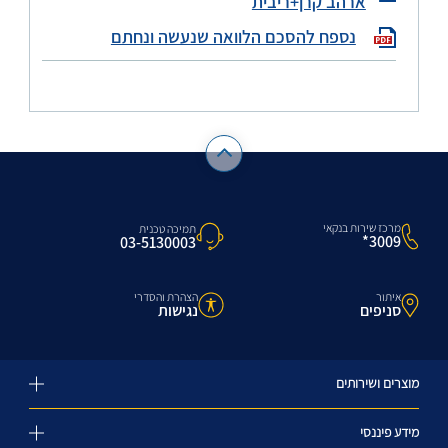
ארהב קרן+ריבית
נספח להסכם הלוואה שנעשה ונחתם
מרכז שירות בנקאי
תמיכה טכנית
3009*
03-5130003
איתור
הצהרת והסדרי
סניפים
נגישות
מוצרים ושירותים
מידע פיננסי