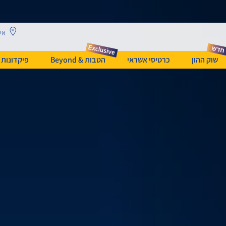
אית
שוק ההון
כרטיסי אשראי
הטבות & Beyond
פיקדונות 
עלה